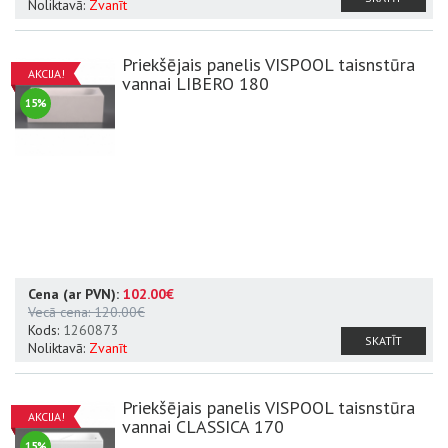
Noliktavā:
Zvanīt
Priekšējais panelis VISPOOL taisnstūra
AKCIJA!
vannai LIBERO 180
15%
Cena (ar PVN):
102.00€
Vecā cena:
120.00€
Kods:
1260873
SKATĪT
Noliktavā:
Zvanīt
Priekšējais panelis VISPOOL taisnstūra
AKCIJA!
vannai CLASSICA 170
15%