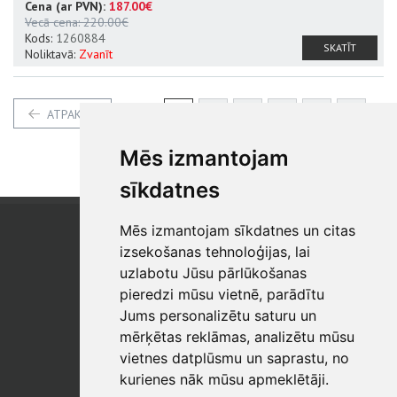
Cena (ar PVN):
187.00€
Vecā cena:
220.00€
Kods:
1260884
SKATĪT
Noliktavā:
Zvanīt
1
2
3
4
5
6
ATPAKAĻ
7
8
9
Mēs izmantojam
sīkdatnes
Mēs izmantojam sīkdatnes un citas
SIA "SB"
Reģistrācijas Nr. 40003017954
izsekošanas tehnoloģijas, lai
PVN reģ. Nr.: LV40003017954
uzlabotu Jūsu pārlūkošanas
pieredzi mūsu vietnē, parādītu
Tālrunis: +371 67 813 100
Jums personalizētu saturu un
E-pasts:
sb@sbshop.lv
mērķētas reklāmas, analizētu mūsu
vietnes datplūsmu un saprastu, no
MĀJAS LAPAS ADMINISTRATORS
kurienes nāk mūsu apmeklētāji.
E-pasts:
ainars@sbshop.lv