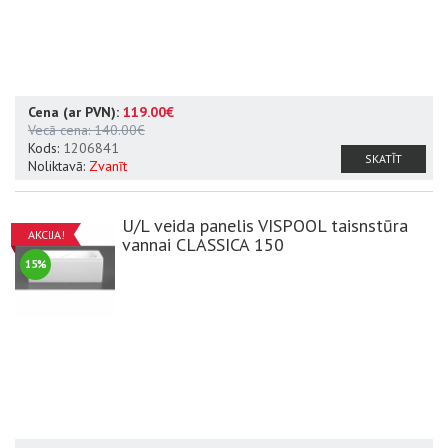
Cena (ar PVN):
119.00€
Vecā cena:
140.00€
Kods:
1206841
SKATĪT
Noliktavā:
Zvanīt
U/L veida panelis VISPOOL taisnstūra
AKCIJA!
vannai CLASSICA 150
15%