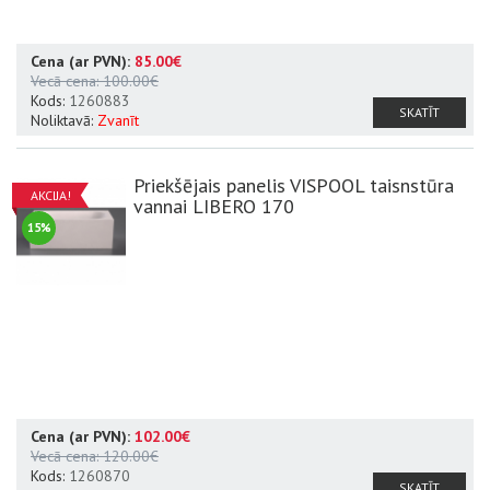
Cena (ar PVN):
85.00€
Vecā cena:
100.00€
Kods:
1260883
SKATĪT
Noliktavā:
Zvanīt
Priekšējais panelis VISPOOL taisnstūra
AKCIJA!
vannai LIBERO 170
15%
Cena (ar PVN):
102.00€
Vecā cena:
120.00€
Kods:
1260870
SKATĪT