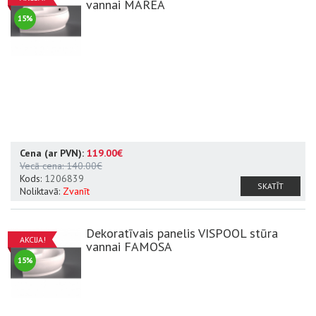
vannai MAREA
15%
Cena (ar PVN):
119.00€
Vecā cena:
140.00€
Kods:
1206839
SKATĪT
Noliktavā:
Zvanīt
Dekoratīvais panelis VISPOOL stūra
AKCIJA!
vannai FAMOSA
15%