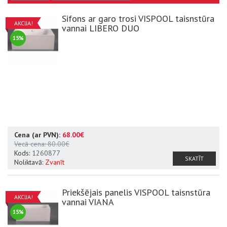
Sifons ar garo trosi VISPOOL taisnstūra
AKCIJA!
vannai LIBERO DUO
15%
Cena (ar PVN):
68.00€
Vecā cena:
80.00€
Kods:
1260877
SKATĪT
Noliktavā:
Zvanīt
Priekšējais panelis VISPOOL taisnstūra
AKCIJA!
vannai VIANA
15%