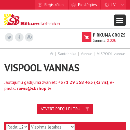
Reģistrēties
Pieslēgties
LV
PIRKUMA GROZS
Summa:
0.00€
Santehnika
Vannas
VISPOOL vannas
VISPOOL VANNAS
Jautājumu gadījumā zvaniet:
+371 29 558 435
(Raivis)
, e-
pasts:
raivis@sbshop.lv
ATVĒRT PREČU FILTRU