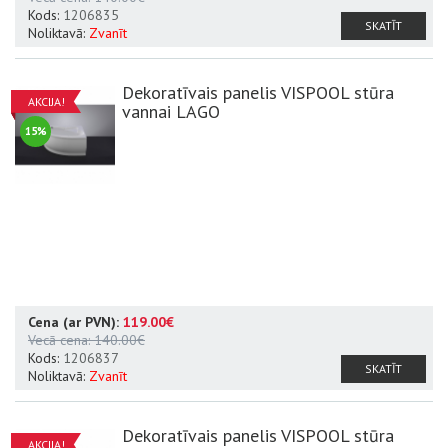
Kods:
1206835
SKATĪT
Noliktavā:
Zvanīt
Dekoratīvais panelis VISPOOL stūra
AKCIJA!
vannai LAGO
15%
Cena (ar PVN):
119.00€
Vecā cena:
140.00€
Kods:
1206837
SKATĪT
Noliktavā:
Zvanīt
Dekoratīvais panelis VISPOOL stūra
AKCIJA!