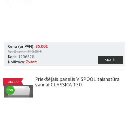
Cena (ar PVN):
85.00€
Vecā cena:
100.00€
Kods:
1206828
SKATĪT
Noliktavā:
Zvanīt
Priekšējais panelis VISPOOL taisnstūra
AKCIJA!
vannai CLASSICA 150
15%