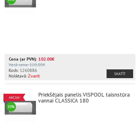
Cena (ar PVN):
102.00€
Vecā cena:
120.00€
Kods:
1260886
SKATĪT
Noliktavā:
Zvanīt
Priekšējais panelis VISPOOL taisnstūra
AKCIJA!
vannai CLASSICA 180
15%