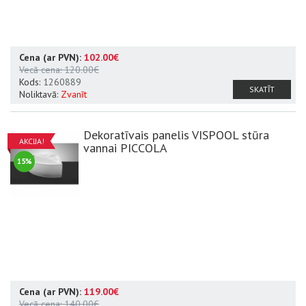
Cena (ar PVN):
102.00€
Vecā cena:
120.00€
Kods:
1260889
SKATĪT
Noliktavā:
Zvanīt
Dekoratīvais panelis VISPOOL stūra
AKCIJA!
vannai PICCOLA
15%
Cena (ar PVN):
119.00€
Vecā cena:
140.00€