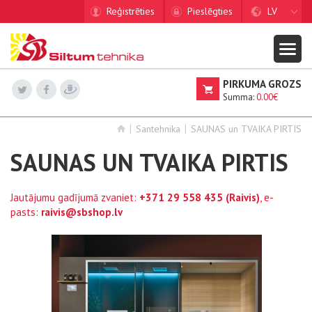
Reģistrēties
Pieslēgties
LV
PIRKUMA GROZS
Summa:
0.00€
Santehnika
SAUNAS un TVAIKA PIRTIS
SAUNAS UN TVAIKA PIRTIS
Jautājumu gadījumā zvaniet:
+371 29 558 435
(Raivis)
, e-
pasts:
raivis@sbshop.lv