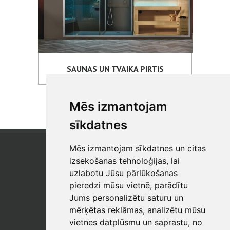
SAUNAS UN TVAIKA PIRTIS
Mēs izmantojam
sīkdatnes
Mēs izmantojam sīkdatnes un citas
SIA "SB"
Reģistrācijas Nr. 40003017954
izsekošanas tehnoloģijas, lai
PVN reģ. Nr.: LV40003017954
uzlabotu Jūsu pārlūkošanas
pieredzi mūsu vietnē, parādītu
Tālrunis: +371 67 813 100
Jums personalizētu saturu un
E-pasts:
sb@sbshop.lv
mērķētas reklāmas, analizētu mūsu
vietnes datplūsmu un saprastu, no
MĀJAS LAPAS ADMINISTRATORS