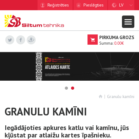
Reģistrēties
Pieslēgties
LV
PIRKUMA GROZS
Summa:
0.00€
Granulu kamīni
GRANULU KAMĪNI
Iegādājoties apkures katlu vai kamīnu, jūs
kļūstat par atlaižu kartes īpašnieku.