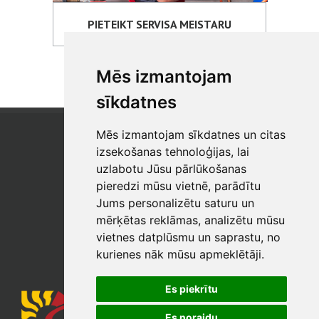
PIETEIKT SERVISA MEISTARU
Mēs izmantojam
sīkdatnes
Mēs izmantojam sīkdatnes un citas
SIA "SB"
Reģistrācijas Nr. 40003017954
izsekošanas tehnoloģijas, lai
PVN reģ. Nr.: LV40003017954
uzlabotu Jūsu pārlūkošanas
pieredzi mūsu vietnē, parādītu
Tālrunis: +371 67 813 100
Jums personalizētu saturu un
E-pasts:
sb@sbshop.lv
mērķētas reklāmas, analizētu mūsu
vietnes datplūsmu un saprastu, no
MĀJAS LAPAS ADMINISTRATORS
kurienes nāk mūsu apmeklētāji.
E-pasts:
ainars@sbshop.lv
Es piekrītu
Es noraidu