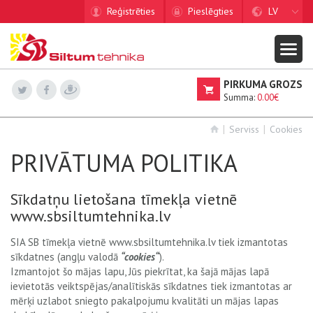
Reģistrēties
Pieslēgties
LV
PIRKUMA GROZS
Summa:
0.00€
Serviss
Cookies
PRIVĀTUMA POLITIKA
Sīkdatņu lietošana tīmekļa vietnē
www.sbsiltumtehnika.lv
SIA SB tīmekļa vietnē www.sbsiltumtehnika.lv tiek izmantotas
sīkdatnes (angļu valodā
“cookies“
).
Izmantojot šo mājas lapu, Jūs piekrītat, ka šajā mājas lapā
ievietotās veiktspējas/analītiskās sīkdatnes tiek izmantotas ar
mērķi uzlabot sniegto pakalpojumu kvalitāti un mājas lapas