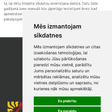
tā, lai tiktu bloķēta sīkdatņu ievietošana datorā. Taču tādā
gadījumā Jums manuāli būs jāpielāgo iestatījumi ikreiz, kad
apmeklēsiet tīmekļa vietni, un turklāt pastāv iespējamība, ka daži
pakalpojumi un funkcijas nedarbosies.
Mēs izmantojam
sīkdatnes
Mēs izmantojam sīkdatnes un citas
SIA "SB"
Reģistrācijas Nr. 40003017954
izsekošanas tehnoloģijas, lai
PVN reģ. Nr.: LV40003017954
uzlabotu Jūsu pārlūkošanas
pieredzi mūsu vietnē, parādītu
Tālrunis: +371 67 813 100
Jums personalizētu saturu un
E-pasts:
sb@sbshop.lv
mērķētas reklāmas, analizētu mūsu
vietnes datplūsmu un saprastu, no
MĀJAS LAPAS ADMINISTRATORS
kurienes nāk mūsu apmeklētāji.
E-pasts:
ainars@sbshop.lv
Es piekrītu
Es noraidu