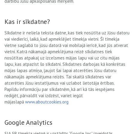
darbību Jūsu apkalpošanas mērķiem.
Kas ir sīkdatne?
Sīkdatne ir neliela teksta datne, kas tiek nosūtīta uz Jūsu datoru
vai viedierīci, laikā, kad apmeklējiet tīmekļa vietni. Šī tīmekļa
vietne saglabā to jūsu datorā vai mobilajā ierīcē, kad jūs atverat
vietni. Katrā nākamajā apmeklējuma reizē sīkdatnes tiek
nosūtītas atpakaļ uz izcelsmes mājas lapu vai uz citu mājas
lapu, kas atpazīst šo sīkdatni. Sīkdatnes darbojas kā konkrētas
mājas lapas atmiņa, ļaujot šai lapai atcerēties Jūsu datoru
nākamajās apmeklējuma reizēs. Tai skaitā sīkdatnes var
atcerēties Jūsu iestatījumus vai uzlabot lietotāja ērtības.
Papildu informāciju par sīkdatnēm, kā arī kā tās iespējams
rediģēt, pārvaldīt vai izdzēst, variet iegūt
mājaslapā
www.aboutcookies.org
Google Analytics
SIA SB tīmekļa vietnē ir uzstādīts “Google Inc” izveidotās