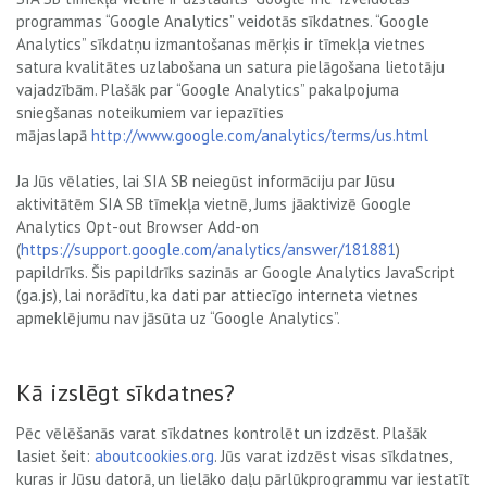
programmas “Google Analytics” veidotās sīkdatnes. “Google
Analytics” sīkdatņu izmantošanas mērķis ir tīmekļa vietnes
satura kvalitātes uzlabošana un satura pielāgošana lietotāju
vajadzībām. Plašāk par “Google Analytics” pakalpojuma
sniegšanas noteikumiem var iepazīties
mājaslapā
http://www.google.com/analytics/terms/us.html
Ja Jūs vēlaties, lai SIA SB neiegūst informāciju par Jūsu
aktivitātēm SIA SB tīmekļa vietnē, Jums jāaktivizē Google
Analytics Opt-out Browser Add-on
(
https://support.google.com/analytics/answer/181881
)
papildrīks. Šis papildrīks sazinās ar Google Analytics JavaScript
(ga.js), lai norādītu, ka dati par attiecīgo interneta vietnes
apmeklējumu nav jāsūta uz “Google Analytics”.
Kā izslēgt sīkdatnes?
Pēc vēlēšanās varat sīkdatnes kontrolēt un izdzēst. Plašāk
lasiet šeit:
aboutcookies.org
. Jūs varat izdzēst visas sīkdatnes,
kuras ir Jūsu datorā, un lielāko daļu pārlūkprogrammu var iestatīt