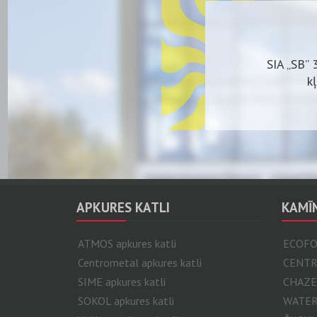
SIA „SB” 
k
Plašs 
APKURES KATLI
KAMĪN
ATMOS apkures katli
ECOFO
Centrometal apkures katli
CENTR
SIME apkures katli
CHAZEL
SOKOL apkures katli
WATER