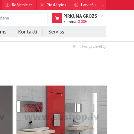
Reģistrēties
Pieslēgties
Latviešu
PIRKUMA GROZS
Summa:
0.00€
ums
Kontakti
Serviss
Dvieļu žāvētāji