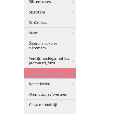
Siltumtrases
Skursteņi
Strūklakas
Sūkņi
Šķidrumi apkures
sistēmām
Ventīļi, noslēgarmatūra,
pretvārsti, filtri
-%Izpardošana-%
Kondicionieri
Akumulācijas tvertnes
Gaisa mitrinātāji