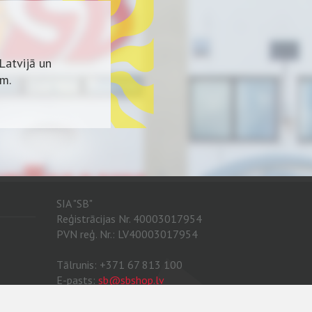
Latvijā un
em.
zstrāde.
SIA "SB"
Reģistrācijas Nr. 40003017954
PVN reģ. Nr.: LV40003017954
Tālrunis: +371 67 813 100
E-pasts:
sb@sbshop.lv
MĀJAS LAPAS ADMINISTRATORS