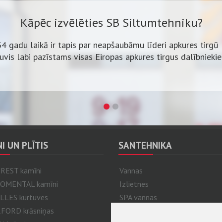
Kāpēc izvēlēties SB Siltumtehniku?
34 gadu laikā ir tapis par neapšaubāmu līderi apkures tirgū 
ļuvis labi pazīstams visas Eiropas apkures tirgus dalībnieki
Kāpēc izvēlēties SB Siltumtehniku?
klāsts, izdevīgas cenas un bezmaksas katlumājas projekta i
Vairāk nekā 600 iekārtu uz vietas.
I UN PLĪTIS
SANTEHNIKA
REST kamīni
Vannas
OMENTAL kamīni
Izlietnes
LES kurtuves
SPA vannas
FORD krāsniņas
Duškabīnes