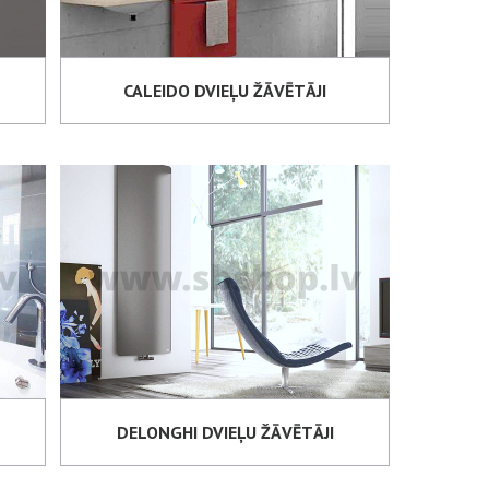
CALEIDO DVIEĻU ŽĀVĒTĀJI
DELONGHI DVIEĻU ŽĀVĒTĀJI