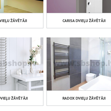
VIEĻU ŽĀVĒTĀJI
CARISA DVIEĻU ŽĀVĒTĀJI
VIEĻU ŽĀVĒTĀJI
RADOX DVIEĻU ŽĀVĒTĀJI