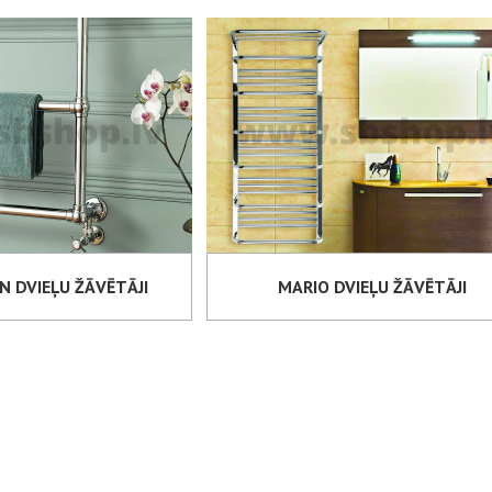
 DVIEĻU ŽĀVĒTĀJI
MARIO DVIEĻU ŽĀVĒTĀJI