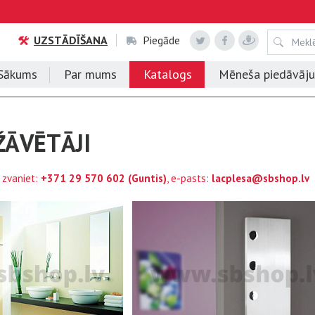
UZSTĀDĪŠANA
Piegāde
Sākums
Par mums
Katalogs
Mēneša piedāvāj
ŽĀVĒTĀJI
 zvaniet:
+371 29 570 602
(Guntis)
, e-pasts:
lacplesa@sbshop.lv