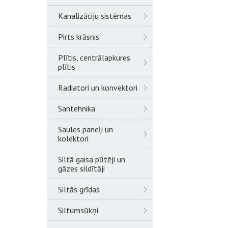
Kanalizāciju sistēmas
Pirts krāsnis
Plītis, centrālapkures
plītis
Radiatori un konvektori
Santehnika
Saules paneļi un
kolektori
Siltā gaisa pūtēji un
gāzes sildītāji
Siltās grīdas
Siltumsūkņi