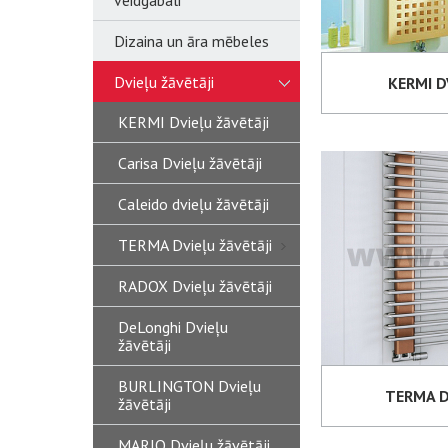
veidgabali
Dizaina un āra mēbeles
Dvieļu žāvētāji
KERMI D
KERMI Dvieļu žāvētāji
Carisa Dvieļu žāvētāji
Caleido dvieļu žāvētāji
TERMA Dvieļu žāvētāji
RADOX Dvieļu žāvētāji
DeLonghi Dvieļu
žāvētāji
BURLINGTON Dvieļu
TERMA D
žāvētāji
MARIO Dvieļu žāvētāji