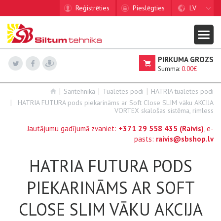
Reģistrēties
Pieslēgties
LV
PIRKUMA GROZS
Summa:
0.00€
Santehnika
Tualetes podi
HATRIA tualetes podi
HATRIA FUTURA pods piekarināms ar Soft Close SLIM vāku AKCIJA
VORTEX skalošas sistēma, rimless
Jautājumu gadījumā zvaniet:
+371 29 558 435
(Raivis)
, e-
pasts:
raivis@sbshop.lv
HATRIA FUTURA PODS
PIEKARINĀMS AR SOFT
CLOSE SLIM VĀKU AKCIJA