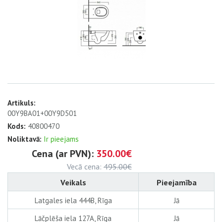
Artikuls:
00Y9BA01+00Y9D501
Kods:
40800470
Noliktavā:
Ir pieejams
Cena (ar PVN):
350.00€
Vecā cena:
495.00€
Veikals
Pieejamība
Latgales iela 444B, Rīga
Jā
Lāčplēša iela 127A, Rīga
Jā