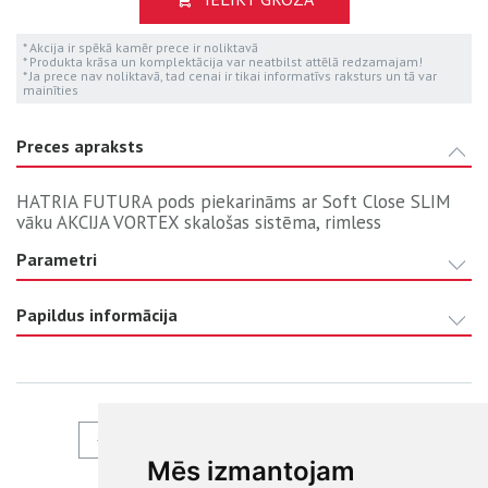
* Akcija ir spēkā kamēr prece ir noliktavā
* Produkta krāsa un komplektācija var neatbilst attēlā redzamajam!
* Ja prece nav noliktavā, tad cenai ir tikai informatīvs raksturs un tā var
mainīties
Preces apraksts
HATRIA FUTURA pods piekarināms ar Soft Close SLIM
vāku AKCIJA VORTEX skalošas sistēma, rimless
Parametri
Papildus informācija
ATPAKAĻ
Mēs izmantojam