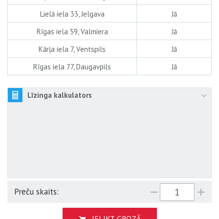
Lielā iela 33, Jelgava
Jā
Rīgas iela 59, Valmiera
Jā
Kārļa iela 7, Ventspils
Jā
Rīgas iela 77, Daugavpils
Jā
Līzinga kalkulators
Preču skaits:
IELIKT GROZĀ