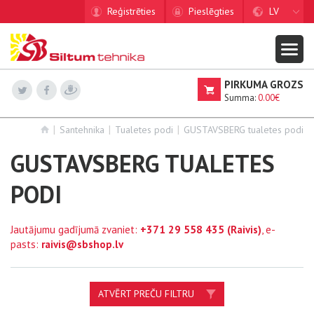
Reģistrēties
Pieslēgties
LV
PIRKUMA GROZS
Summa:
0.00€
Santehnika
Tualetes podi
GUSTAVSBERG tualetes podi
GUSTAVSBERG TUALETES
PODI
Jautājumu gadījumā zvaniet:
+371 29 558 435
(Raivis)
, e-
pasts:
raivis@sbshop.lv
ATVĒRT PREČU FILTRU