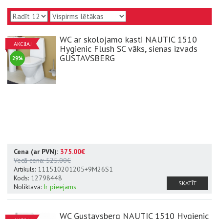
WC ar skolojamo kasti NAUTIC 1510
AKCIJA!
Hygienic Flush SC vāks, sienas izvads
GUSTAVSBERG
29%
Cena (ar PVN):
375.00€
Vecā cena:
525.00€
Artikuls:
111510201205+9M26S1
Kods:
12798448
SKATĪT
Noliktavā:
Ir pieejams
WC Gustavsberg NAUTIC 1510 Hygienic