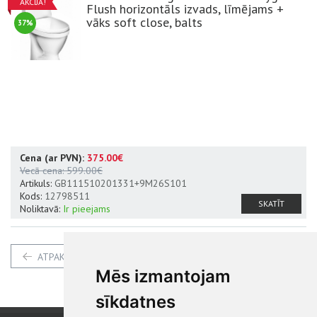
AKCIJA!
Flush horizontāls izvads, līmējams +
vāks soft close, balts
37%
Cena (ar PVN):
375.00€
Vecā cena:
599.00€
Artikuls:
GB111510201331+9M26S101
Kods:
12798511
SKATĪT
Noliktavā:
Ir pieejams
ATPAKAĻ
Mēs izmantojam
sīkdatnes