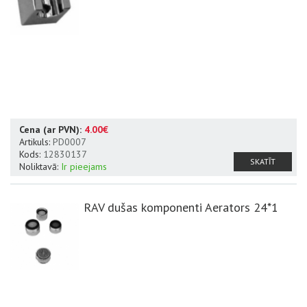
Cena (ar PVN):
4.00€
Artikuls:
PD0007
Kods:
12830137
SKATĪT
Noliktavā:
Ir pieejams
RAV dušas komponenti Aerators 24*1