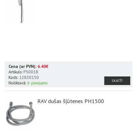
Cena (ar PVN):
6.40€
Artikuls:
PS0018
Kods:
12830150
SKATĪT
Noliktavā:
Ir pieejams
RAV dušas šļūtenes PH1500