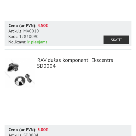
Cena (ar PVN):
4.50€
Artikuls:
MA0010
Kods:
12830090
SKATĪT
Noliktavā:
Ir pieejams
RAV dušas komponenti Ekscentrs
SD0004
Cena (ar PVN):
5.00€
Artikuls:
SD0004