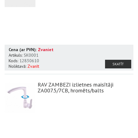
Cena (ar PVN):
Zvaniet
Artikuls:
SK0001
Kods:
12830610
SKATĪT
Noliktavā:
Zvanīt
RAV ZAMBEZI izlietnes maisītāji
ZA007.5/7CB, hromēts/balts