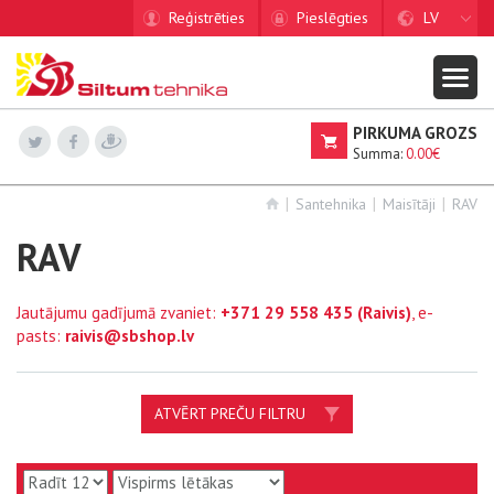
Reģistrēties
Pieslēgties
LV
PIRKUMA GROZS
Summa:
0.00€
Santehnika
Maisītāji
RAV
RAV
Jautājumu gadījumā zvaniet:
+371 29 558 435
(Raivis)
, e-
pasts:
raivis@sbshop.lv
ATVĒRT PREČU FILTRU