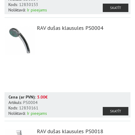
Kods:
12830153
SKATĪT
Noliktavā:
Ir pieejams
RAV dušas klausules PS0004
Cena (ar PVN):
5.00€
Artikuls:
PS0004
Kods:
12830161
SKATĪT
Noliktavā:
Ir pieejams
RAV dušas klausules PS0018