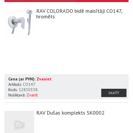
RAV COLORADO bidē maisītāji CO147,
hromēts
Cena (ar PVN):
Zvaniet
Artikuls:
CO147
Kods:
12830338
SKATĪT
Noliktavā:
Zvanīt
RAV Dušas komplekts SK0002