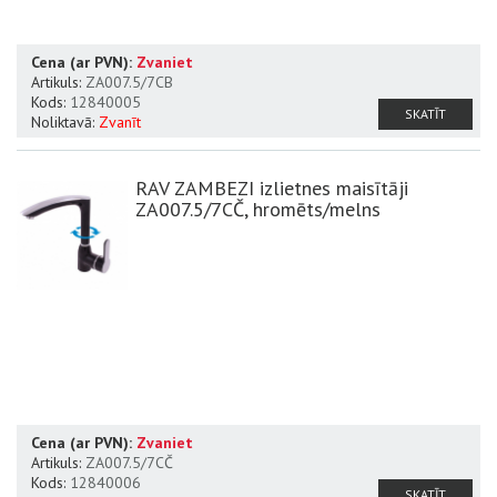
Cena (ar PVN):
Zvaniet
Artikuls:
ZA007.5/7CB
Kods:
12840005
SKATĪT
Noliktavā:
Zvanīt
RAV ZAMBEZI izlietnes maisītāji
ZA007.5/7CČ, hromēts/melns
Cena (ar PVN):
Zvaniet
Artikuls:
ZA007.5/7CČ
Kods:
12840006
SKATĪT