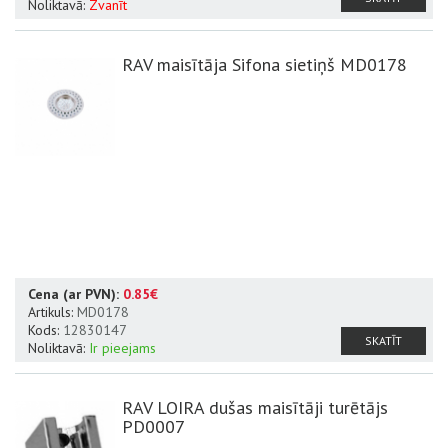
Noliktavā:
Zvanīt
RAV maisītāja Sifona sietiņš MD0178
Cena (ar PVN):
0.85€
Artikuls:
MD0178
Kods:
12830147
SKATĪT
Noliktavā:
Ir pieejams
RAV LOIRA dušas maisītāji turētājs
PD0007