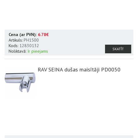
Cena (ar PVN):
6.78€
Artikuls:
PH1500
Kods:
12830132
SKATĪT
Noliktavā:
Ir pieejams
RAV SEINA dušas maisītāji PD0050