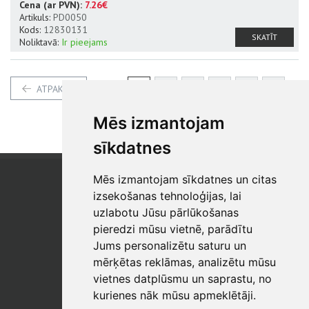
Cena (ar PVN):
7.26€
Artikuls:
PD0050
Kods:
12830131
SKATĪT
Noliktavā:
Ir pieejams
1
2
3
4
5
6
ATPAKAĻ
7
8
9
10
Mēs izmantojam
sīkdatnes
Mēs izmantojam sīkdatnes un citas
SIA "SB"
Reģistrācijas Nr. 40003017954
izsekošanas tehnoloģijas, lai
PVN reģ. Nr.: LV40003017954
uzlabotu Jūsu pārlūkošanas
pieredzi mūsu vietnē, parādītu
Tālrunis: +371 67 813 100
Jums personalizētu saturu un
E-pasts:
sb@sbshop.lv
mērķētas reklāmas, analizētu mūsu
vietnes datplūsmu un saprastu, no
MĀJAS LAPAS ADMINISTRATORS
kurienes nāk mūsu apmeklētāji.
E-pasts:
ainars@sbshop.lv