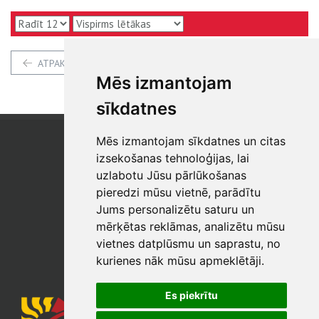
ATPAKAĻ
Mēs izmantojam
sīkdatnes
Mēs izmantojam sīkdatnes un citas
SIA "SB"
Reģistrācijas Nr. 40003017954
izsekošanas tehnoloģijas, lai
PVN reģ. Nr.: LV40003017954
uzlabotu Jūsu pārlūkošanas
pieredzi mūsu vietnē, parādītu
Tālrunis: +371 67 813 100
Jums personalizētu saturu un
E-pasts:
sb@sbshop.lv
mērķētas reklāmas, analizētu mūsu
vietnes datplūsmu un saprastu, no
MĀJAS LAPAS ADMINISTRATORS
kurienes nāk mūsu apmeklētāji.
E-pasts:
ainars@sbshop.lv
Es piekrītu