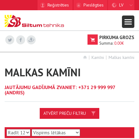
Reģistrēties
Pieslēgties
LV
PIRKUMA GROZS
Summa:
0.00€
Kamīni
Malkas kamīni
MALKAS KAMĪNI
JAUTĀJUMU GADĪJUMĀ ZVANIET:
+371 29 999 997
(ANDRIS)
ATVĒRT PREČU FILTRU