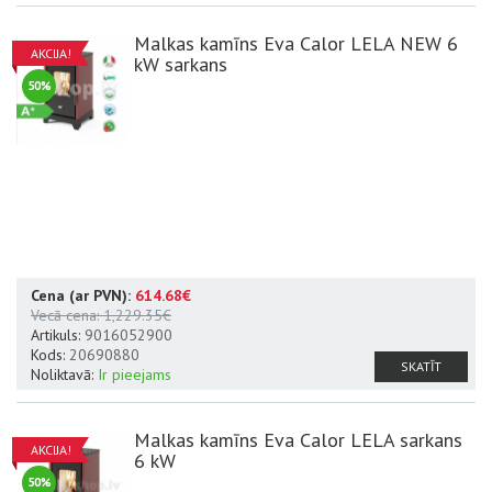
Malkas kamīns Eva Calor LELA NEW 6
AKCIJA!
kW sarkans
50%
Cena (ar PVN):
614.68€
Datu lapa
A+
Vecā cena:
1,229.35€
Artikuls:
9016052900
Kods:
20690880
SKATĪT
Noliktavā:
Ir pieejams
Malkas kamīns Eva Calor LELA sarkans
AKCIJA!
6 kW
50%