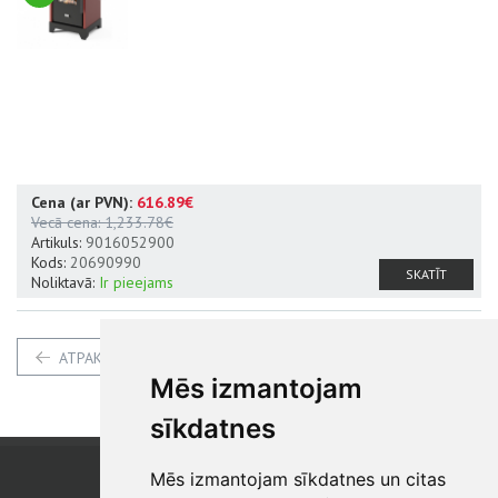
Cena (ar PVN):
616.89€
Datu lapa
A+
Vecā cena:
1,233.78€
Artikuls:
9016052900
Kods:
20690990
SKATĪT
Noliktavā:
Ir pieejams
ATPAKAĻ
Mēs izmantojam
sīkdatnes
Mēs izmantojam sīkdatnes un citas
SIA "SB"