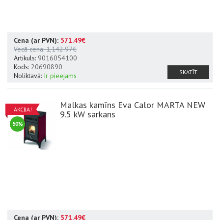
Cena (ar PVN):
571.49€
Datu lapa
A+
Vecā cena:
1,142.97€
Artikuls:
9016054100
Kods:
20690890
SKATĪT
Noliktavā:
Ir pieejams
Malkas kamīns Eva Calor MARTA NEW
AKCIJA!
9.5 kW sarkans
50%
Cena (ar PVN):
571.49€
Datu lapa
A+