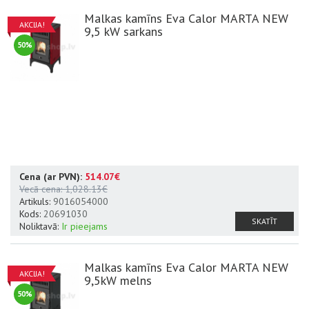
Malkas kamīns Eva Calor MARTA NEW
AKCIJA!
9,5 kW sarkans
50%
Cena (ar PVN):
514.07€
Datu lapa
A+
Vecā cena:
1,028.13€
Artikuls:
9016054000
Kods:
20691030
SKATĪT
Noliktavā:
Ir pieejams
Malkas kamīns Eva Calor MARTA NEW
AKCIJA!
9,5kW melns
50%