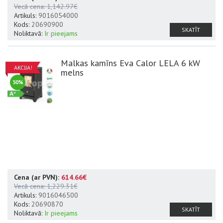
Vecā cena:
1,142.97€
Artikuls:
9016054000
Kods:
20690900
SKATĪT
Noliktavā:
Ir pieejams
Malkas kamīns Eva Calor LELA 6 kW
AKCIJA!
melns
50%
Cena (ar PVN):
614.66€
Datu lapa
A+
Vecā cena:
1,229.31€
Artikuls:
9016046500
Kods:
20690870
SKATĪT
Noliktavā:
Ir pieejams