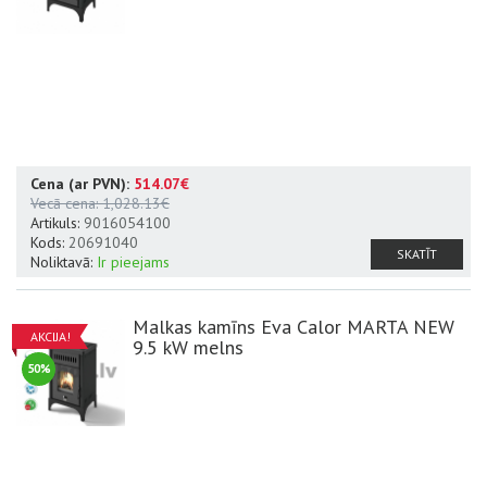
Cena (ar PVN):
514.07€
Datu lapa
A+
Vecā cena:
1,028.13€
Artikuls:
9016054100
Kods:
20691040
SKATĪT
Noliktavā:
Ir pieejams
Malkas kamīns Eva Calor MARTA NEW
AKCIJA!
9.5 kW melns
50%