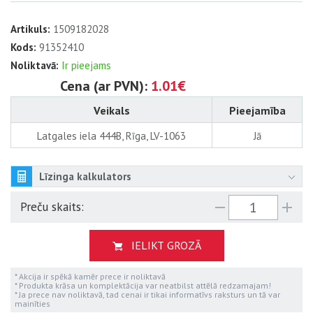
Artikuls:
1509182028
Kods:
91352410
Noliktavā:
Ir pieejams
Cena (ar PVN):
1.01€
Veikals
Pieejamība
Latgales iela 444B, Rīga, LV-1063
Jā
Līzinga kalkulators
Preču skaits:
IELIKT GROZĀ
* Akcija ir spēkā kamēr prece ir noliktavā
* Produkta krāsa un komplektācija var neatbilst attēlā redzamajam!
* Ja prece nav noliktavā, tad cenai ir tikai informatīvs raksturs un tā var
mainīties