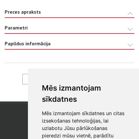
Preces apraksts
Parametri
Papildus informācija
ATPAKAĻ
Mēs izmantojam
sīkdatnes
Mēs izmantojam sīkdatnes un citas
SIA "SB"
Reģistrācijas Nr. 40003017954
izsekošanas tehnoloģijas, lai
PVN reģ. Nr.: LV40003017954
uzlabotu Jūsu pārlūkošanas
pieredzi mūsu vietnē, parādītu