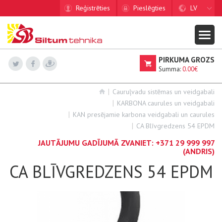
Reģistrēties
Pieslēgties
LV
PIRKUMA GROZS
Summa:
0.00€
Cauruļvadu sistēmas un veidgabali
KARBONA caurules un veidgabali
KAN presējamie karbona veidgabali un caurules
CA Blīvgredzens 54 EPDM
JAUTĀJUMU GADĪJUMĀ ZVANIET:
+371 29 999 997
(ANDRIS)
CA BLĪVGREDZENS 54 EPDM