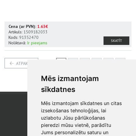
Cena (ar PVN):
1.63€
Artikuls:
1509182033
Kods:
91352470
SKATĪT
Noliktavā:
Ir pieejams
1
2
3
4
5
6
ATPAKAĻ
7
8
9
10
Mēs izmantojam
sīkdatnes
Mēs izmantojam sīkdatnes un citas
SIA "SB"
Reģistrācijas Nr. 40003017954
izsekošanas tehnoloģijas, lai
PVN reģ. Nr.: LV40003017954
uzlabotu Jūsu pārlūkošanas
pieredzi mūsu vietnē, parādītu
Tālrunis: +371 67 813 100
Jums personalizētu saturu un