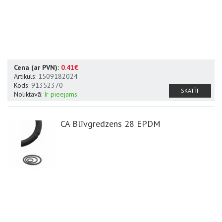
Cena (ar PVN):
0.41€
Artikuls:
1509182024
Kods:
91352370
SKATĪT
Noliktavā:
Ir pieejams
CA Blīvgredzens 28 EPDM