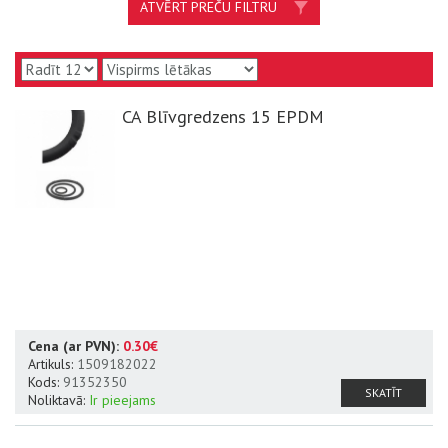
ATVĒRT PREČU FILTRU
CA Blīvgredzens 15 EPDM
Cena (ar PVN):
0.30€
Artikuls:
1509182022
Kods:
91352350
SKATĪT
Noliktavā:
Ir pieejams