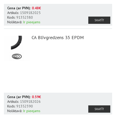
Cena (ar PVN):
0.48€
Artikuls:
1509182025
Kods:
91352380
SKATĪT
Noliktavā:
Ir pieejams
CA Blīvgredzens 35 EPDM
Cena (ar PVN):
0.59€
Artikuls:
1509182026
Kods:
91352390
SKATĪT
Noliktavā:
Ir pieejams