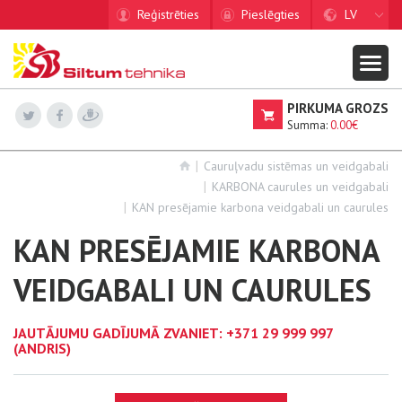
Reģistrēties
Pieslēgties
LV
PIRKUMA GROZS
Summa:
0.00€
Cauruļvadu sistēmas un veidgabali
KARBONA caurules un veidgabali
KAN presējamie karbona veidgabali un caurules
KAN PRESĒJAMIE KARBONA
VEIDGABALI UN CAURULES
JAUTĀJUMU GADĪJUMĀ ZVANIET:
+371 29 999 997
(ANDRIS)