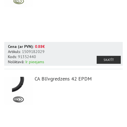
Cena (ar PVN):
0.88€
Artikuls:
1509182029
Kods:
91352440
SKATĪT
Noliktavā:
Ir pieejams
CA Blīvgredzens 42 EPDM