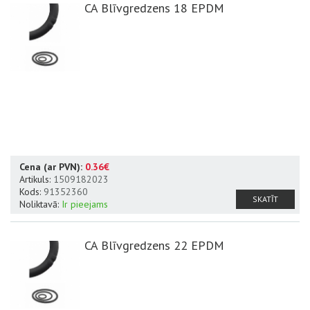
CA Blīvgredzens 18 EPDM
Cena (ar PVN):
0.36€
Artikuls:
1509182023
Kods:
91352360
SKATĪT
Noliktavā:
Ir pieejams
CA Blīvgredzens 22 EPDM