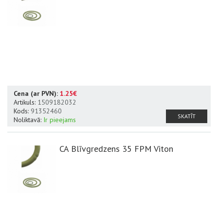
Cena (ar PVN):
1.25€
Artikuls:
1509182032
Kods:
91352460
SKATĪT
Noliktavā:
Ir pieejams
CA Blīvgredzens 35 FPM Viton