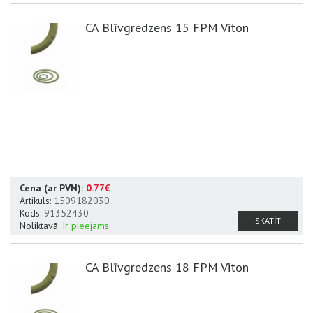
CA Blīvgredzens 15 FPM Viton
Cena (ar PVN):
0.77€
Artikuls:
1509182030
Kods:
91352430
SKATĪT
Noliktavā:
Ir pieejams
CA Blīvgredzens 18 FPM Viton