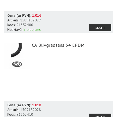
Cena (ar PVN):
1.01€
Artikuls:
1509182027
Kods:
91352400
SKATĪT
Noliktavā:
Ir pieejams
CA Blīvgredzens 54 EPDM
Cena (ar PVN):
1.01€
Artikuls:
1509182028
Kods:
91352410