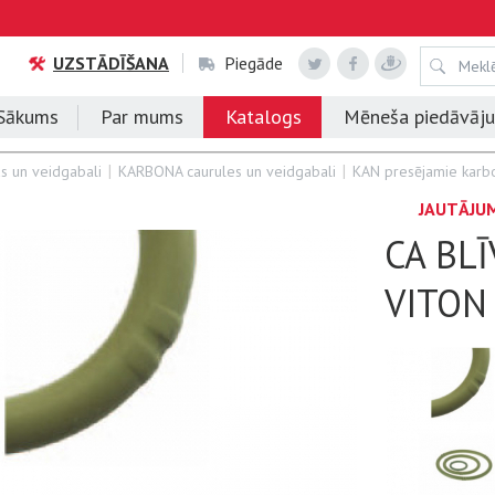
UZSTĀDĪŠANA
Piegāde
Sākums
Par mums
Katalogs
Mēneša piedāvāj
s un veidgabali
KARBONA caurules un veidgabali
KAN presējamie karbo
JAUTĀJU
CA BL
VITON