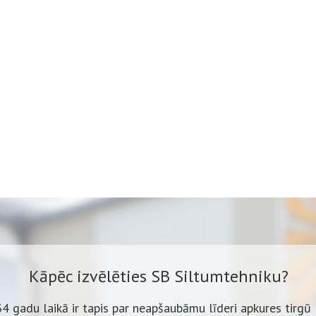
Kāpēc izvēlēties SB Siltumtehniku?
34 gadu laikā ir tapis par neapšaubāmu līderi apkures tirgū 