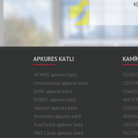
k
Plašs 
APKURES KATLI
KAMĪN
ATMOS apkures katli
ECOFO
Centrometal apkures katli
CENTR
SIME apkures katli
CHAZEL
SOKOL apkures katli
WATER
Vaillant apkures katli
ČUGUNA
Protherm apkures katli
BIOKA
EcoForest apkures katli
CENTR
HKS Lazar apkures katli
PLĪTIS