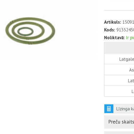
Artikuls:
15091
Kods:
9135245
Noliktavā:
Ir p
Latgale
As
Lat
L
Līzinga k
Preču skaits