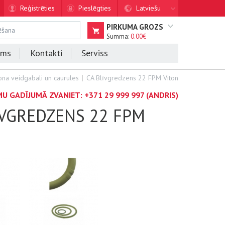
Reģistrēties
Pieslēgties
Latviešu
PIRKUMA GROZS
Summa:
0.00€
ums
Kontakti
Serviss
na veidgabali un caurules
CA Blīvgredzens 22 FPM Viton
MU GADĪJUMĀ ZVANIET:
+371 29 999 997
(ANDRIS)
ĪVGREDZENS 22 FPM