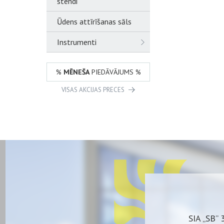
stendi
Ūdens attīrīšanas sāls
Instrumenti
%
MĒNEŠA
PIEDĀVĀJUMS %
VISAS AKCIJAS PRECES
SIA „SB” 