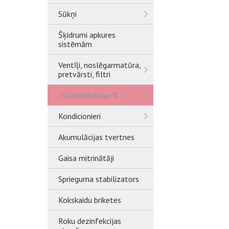
Sūkņi
Šķidrumi apkures
sistēmām
Ventīļi, noslēgarmatūra,
pretvārsti, filtri
-%Izpardošana-%
Kondicionieri
Akumulācijas tvertnes
Gaisa mitrinātāji
Sprieguma stabilizators
Kokskaidu briketes
Roku dezinfekcijas