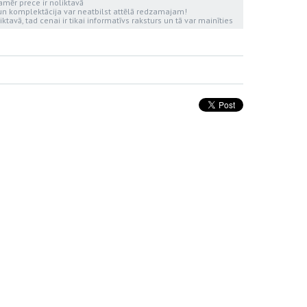
kamēr prece ir noliktavā
 un komplektācija var neatbilst attēlā redzamajam!
iktavā, tad cenai ir tikai informatīvs raksturs un tā var mainīties