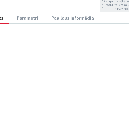
* Akcija ir spēkā 
* Produkta krāsa
* Ja prece nav nol
ts
Parametri
Papildus informācija