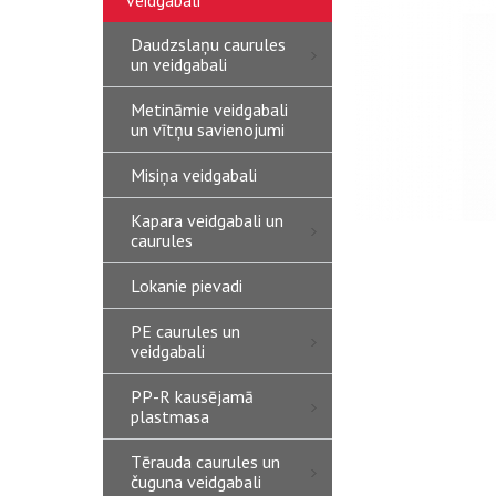
veidgabali
Daudzslaņu caurules
un veidgabali
Metināmie veidgabali
un vītņu savienojumi
Misiņa veidgabali
Kapara veidgabali un
caurules
Lokanie pievadi
PE caurules un
veidgabali
PP-R kausējamā
plastmasa
Tērauda caurules un
čuguna veidgabali