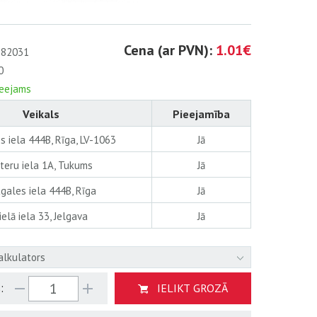
Cena (ar PVN):
1.01€
82031
0
ieejams
Veikals
Pieejamība
s iela 444B, Rīga, LV-1063
Jā
teru iela 1A, Tukums
Jā
gales iela 444B, Rīga
Jā
ielā iela 33, Jelgava
Jā
alkulators
:
IELIKT GROZĀ