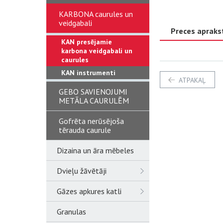
KARBONA caurules un
veidgabali
Preces apraks
KAN presējamie
karbona veidgabali un
caurules
KAN instrumenti
ATPAKAĻ
GEBO SAVIENOJUMI
METĀLA CAURULĒM
Gofrēta nerūsējoša
tērauda caurule
Dizaina un āra mēbeles
Dvieļu žāvētāji
Gāzes apkures katli
Granulas