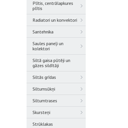
Plītis, centrālapkures
plītis
Radiatori un konvektori
Santehnika
Saules paneļi un
kolektori
Siltā gaisa pūtēji un
gāzes sildītāji
Siltās grīdas
Siltumsūkņi
Siltumtrases
Skursteņi
Strūklakas