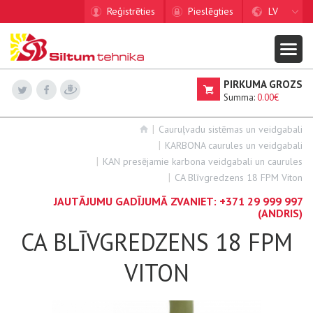
Reģistrēties
Pieslēgties
LV
PIRKUMA GROZS
Summa:
0.00€
Cauruļvadu sistēmas un veidgabali
KARBONA caurules un veidgabali
KAN presējamie karbona veidgabali un caurules
CA Blīvgredzens 18 FPM Viton
JAUTĀJUMU GADĪJUMĀ ZVANIET:
+371 29 999 997
(ANDRIS)
CA BLĪVGREDZENS 18 FPM
VITON