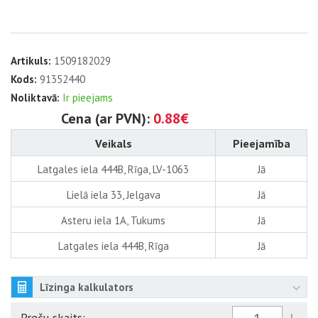
Artikuls:
1509182029
Kods:
91352440
Noliktavā:
Ir pieejams
Cena (ar PVN):
0.88€
Veikals
Pieejamība
Latgales iela 444B, Rīga, LV-1063
Jā
Lielā iela 33, Jelgava
Jā
Asteru iela 1A, Tukums
Jā
Latgales iela 444B, Rīga
Jā
Līzinga kalkulators