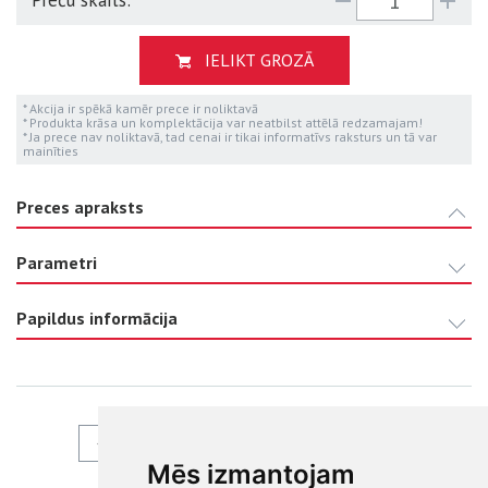
Preču skaits:
IELIKT GROZĀ
* Akcija ir spēkā kamēr prece ir noliktavā
* Produkta krāsa un komplektācija var neatbilst attēlā redzamajam!
* Ja prece nav noliktavā, tad cenai ir tikai informatīvs raksturs un tā var
mainīties
Preces apraksts
Parametri
Papildus informācija
ATPAKAĻ
Mēs izmantojam