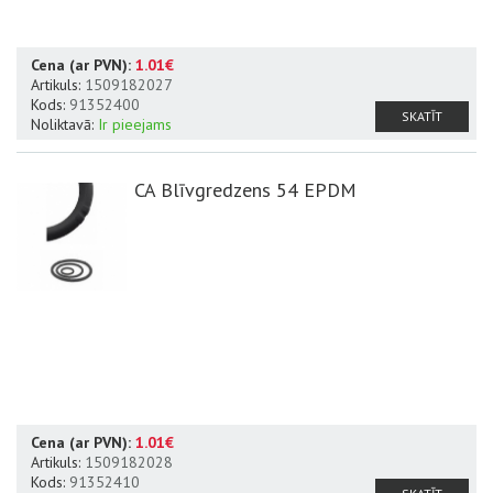
Cena (ar PVN):
1.01€
Artikuls:
1509182027
Kods:
91352400
SKATĪT
Noliktavā:
Ir pieejams
CA Blīvgredzens 54 EPDM
Cena (ar PVN):
1.01€
Artikuls:
1509182028
Kods:
91352410