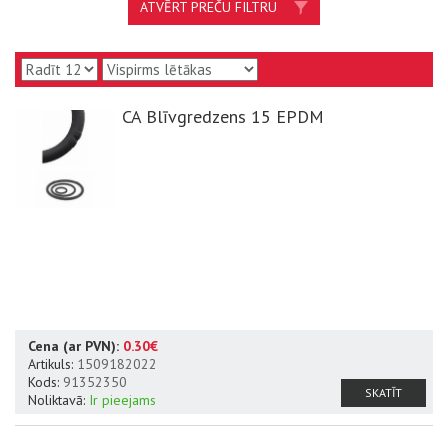
ATVĒRT PREČU FILTRU
CA Blīvgredzens 15 EPDM
Cena (ar PVN):
0.30€
Artikuls:
1509182022
Kods:
91352350
SKATĪT
Noliktavā:
Ir pieejams