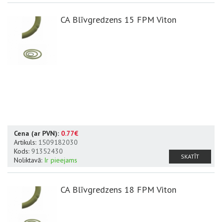
CA Blīvgredzens 15 FPM Viton
Cena (ar PVN):
0.77€
Artikuls:
1509182030
Kods:
91352430
SKATĪT
Noliktavā:
Ir pieejams
CA Blīvgredzens 18 FPM Viton