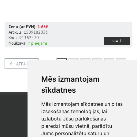
Cena (ar PVN):
1.63€
Artikuls:
1509182033
Kods:
91352470
SKATĪT
Noliktavā:
Ir pieejams
1
2
3
4
5
6
ATPAKAĻ
7
8
9
10
Mēs izmantojam
sīkdatnes
Mēs izmantojam sīkdatnes un citas
SIA "SB"
Reģistrācijas Nr. 40003017954
izsekošanas tehnoloģijas, lai
PVN reģ. Nr.: LV40003017954
uzlabotu Jūsu pārlūkošanas
pieredzi mūsu vietnē, parādītu
Tālrunis: +371 67 813 100
Jums personalizētu saturu un