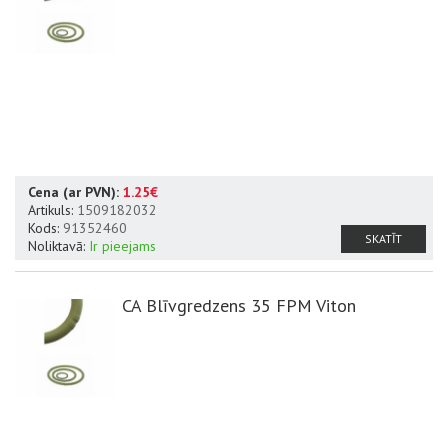
Cena (ar PVN):
1.25€
Artikuls:
1509182032
Kods:
91352460
SKATĪT
Noliktavā:
Ir pieejams
CA Blīvgredzens 35 FPM Viton