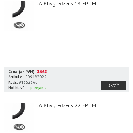
CA Blīvgredzens 18 EPDM
Cena (ar PVN):
0.36€
Artikuls:
1509182023
Kods:
91352360
SKATĪT
Noliktavā:
Ir pieejams
CA Blīvgredzens 22 EPDM