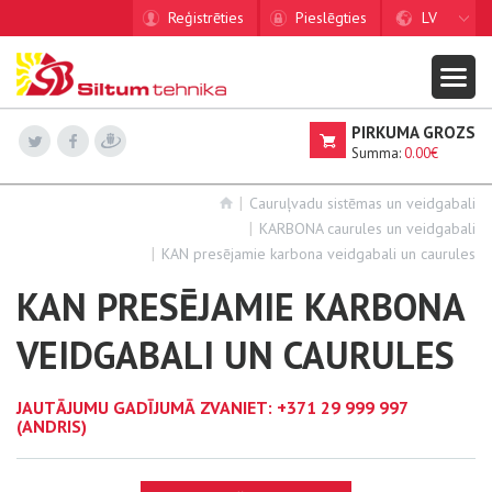
Reģistrēties
Pieslēgties
LV
PIRKUMA GROZS
Summa:
0.00€
Cauruļvadu sistēmas un veidgabali
KARBONA caurules un veidgabali
KAN presējamie karbona veidgabali un caurules
KAN PRESĒJAMIE KARBONA
VEIDGABALI UN CAURULES
JAUTĀJUMU GADĪJUMĀ ZVANIET:
+371 29 999 997
(ANDRIS)