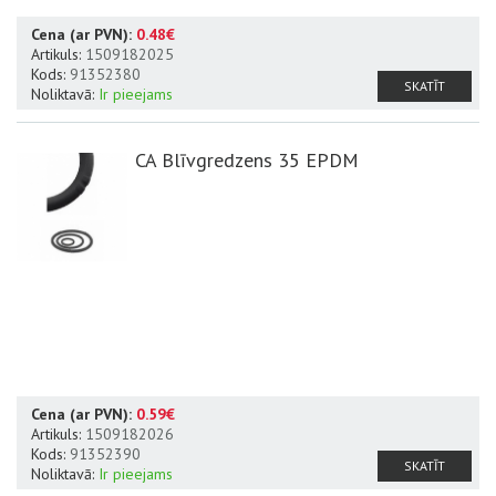
Cena (ar PVN):
0.48€
Artikuls:
1509182025
Kods:
91352380
SKATĪT
Noliktavā:
Ir pieejams
CA Blīvgredzens 35 EPDM
Cena (ar PVN):
0.59€
Artikuls:
1509182026
Kods:
91352390
SKATĪT
Noliktavā:
Ir pieejams