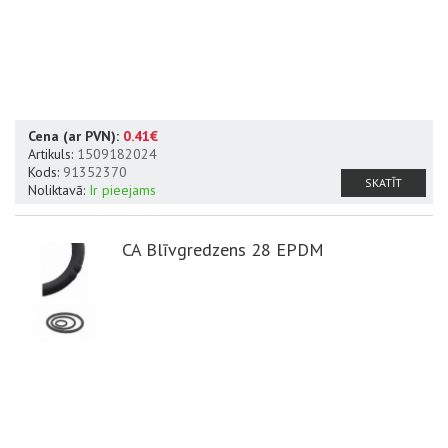
Cena (ar PVN):
0.41€
Artikuls:
1509182024
Kods:
91352370
SKATĪT
Noliktavā:
Ir pieejams
CA Blīvgredzens 28 EPDM