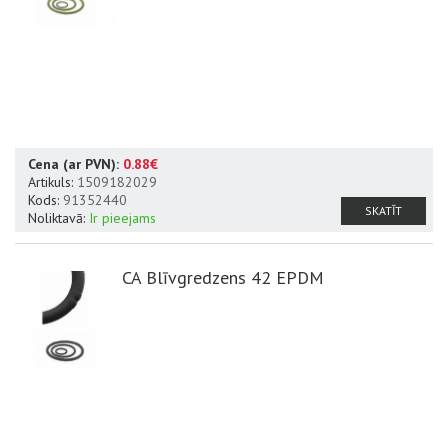
Cena (ar PVN):
0.88€
Artikuls:
1509182029
Kods:
91352440
SKATĪT
Noliktavā:
Ir pieejams
CA Blīvgredzens 42 EPDM