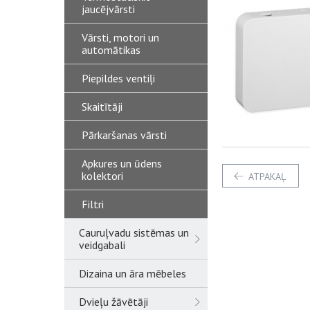
jaucējvārsti
Vārsti, motori un
automātikas
Piepildes ventiļi
Skaitītāji
Pārkaršanas vārsti
Apkures un ūdens
kolektori
ATPAKAĻ
Filtri
Cauruļvadu sistēmas un
veidgabali
Dizaina un āra mēbeles
Dvieļu žāvētāji