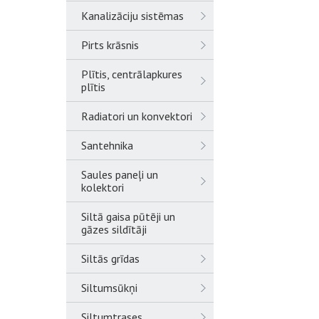
Kanalizāciju sistēmas
Pirts krāsnis
Plītis, centrālapkures
plītis
Radiatori un konvektori
Santehnika
Saules paneļi un
kolektori
Siltā gaisa pūtēji un
gāzes sildītāji
Siltās grīdas
Siltumsūkņi
Siltumtrases