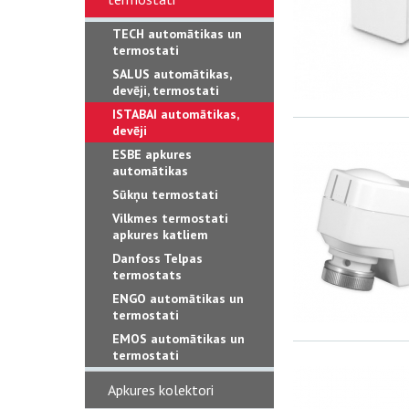
TECH automātikas un
termostati
SALUS automātikas,
devēji, termostati
ISTABAI automātikas,
devēji
ESBE apkures
automātikas
Sūkņu termostati
Vilkmes termostati
apkures katliem
Danfoss Telpas
termostats
ENGO automātikas un
termostati
EMOS automātikas un
termostati
Apkures kolektori