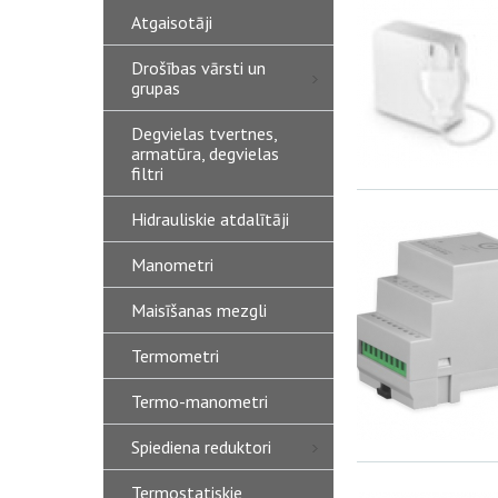
Atgaisotāji
Drošības vārsti un
grupas
Degvielas tvertnes,
armatūra, degvielas
filtri
Hidrauliskie atdalītāji
Manometri
Maisīšanas mezgli
Termometri
Termo-manometri
Spiediena reduktori
Termostatiskie