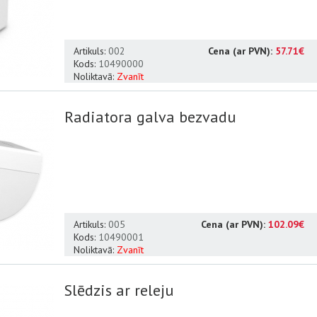
Artikuls:
002
Cena (ar PVN):
57.71€
Kods:
10490000
Noliktavā:
Zvanīt
Radiatora galva bezvadu
Artikuls:
005
Cena (ar PVN):
102.09€
Kods:
10490001
Noliktavā:
Zvanīt
Slēdzis ar releju