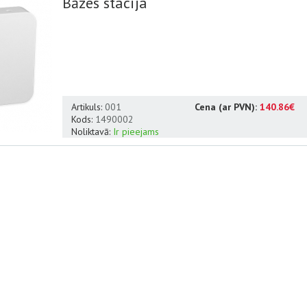
Bāzes stacija
Artikuls:
001
Cena (ar PVN):
140.86€
Kods:
1490002
Noliktavā:
Ir pieejams