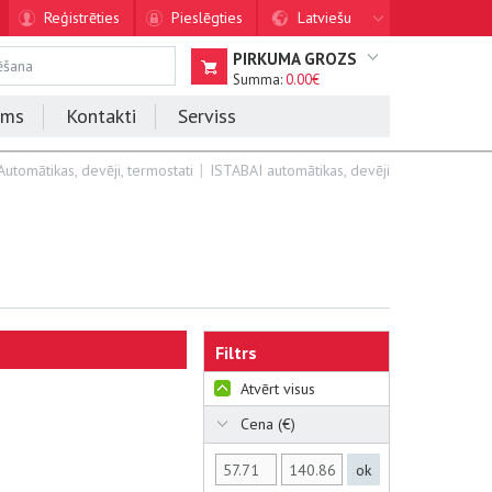
Reģistrēties
Pieslēgties
Latviešu
PIRKUMA GROZS
Summa:
0.00€
ums
Kontakti
Serviss
Automātikas, devēji, termostati
ISTABAI automātikas, devēji
Filtrs
Atvērt visus
Cena (€)
ok