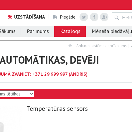
UZSTĀDĪŠANA
Piegāde
Sākums
Par mums
Katalogs
Mēneša piedāvāj
Apkures sistēmas aprīkojums
 AUTOMĀTIKAS, DEVĒJI
JUMĀ ZVANIET:
+371 29 999 997
(ANDRIS)
Temperatūras sensors