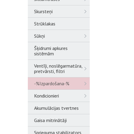
Skursteņi
Strūklakas
Sūkņi
Šķidrumi apkures
sistēmām
Ventīļi, noslēgarmatūra,
pretvārsti, filtri
-%Izpardošana-%
Kondicionieri
Akumulācijas tvertnes
Gaisa mitrinātāji
Sprieguma stabilizators