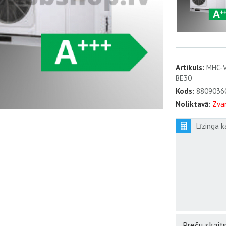
Artikuls:
MHC-V
BE30
Kods:
8809036
Noliktavā:
Zva
Līzinga k
Preču skaits