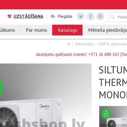
UZSTĀDĪŠANA
Piegāde
Sākums
Par mums
Katalogs
Mēneša piedāvāj
Siltumsūkņi
SOKOL siltumsūk
Jautājumu gadījumā zvaniet:
+371 26 688 163
(Tom
SILTU
THERM
MONO