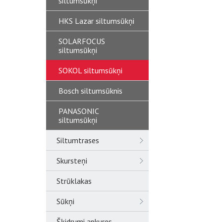
siltumsūkņi
HKS Lazar siltumsūkņi
SOLARFOCUS
siltumsūkņi
SOKOL siltumsūkņi
Bosch siltumsūknis
PANASONIC
siltumsūkņi
Siltumtrases
Skursteņi
Strūklakas
Sūkņi
Šķidrumi apkures