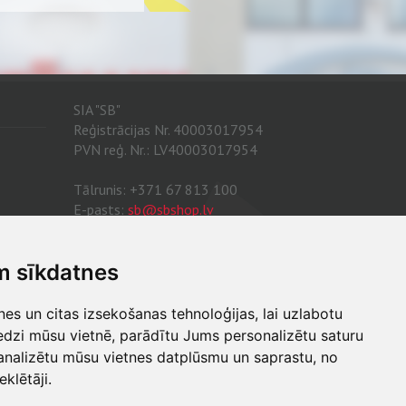
zstrāde.
SIA "SB"
Reģistrācijas Nr. 40003017954
PVN reģ. Nr.: LV40003017954
Tālrunis: +371 67 813 100
E-pasts:
sb@sbshop.lv
MĀJAS LAPAS ADMINISTRATORS
m sīkdatnes
E-pasts:
ainars@sbshop.lv
s un citas izsekošanas tehnoloģijas, lai uzlabotu
edzi mūsu vietnē, parādītu Jums personalizētu saturu
analizētu mūsu vietnes datplūsmu un saprastu, no
klētāji.