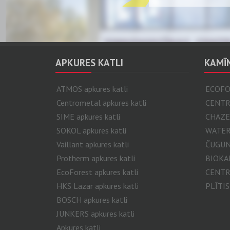
Plašs 
APKURES KATLI
KAMĪN
ATMOS apkures katli
ECOFO
Centrometal apkures katli
CENTR
SIME apkures katli
CHAZEL
SOKOL apkures katli
WATER
Vaillant apkures katli
ČUGUNA
Protherm apkures katli
BIOKA
EcoForest apkures katli
CENTR
HKS Lazar apkures katli
PLĪTIS
BOSCH apkures katli
JUNKERS apkures katli
Apkures katli