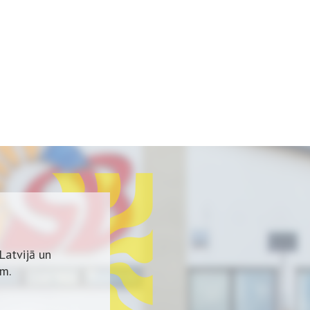
Latvijā un
em.