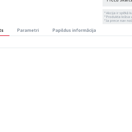
* Akcija ir spēkā 
* Produkta krāsa
* Ja prece nav nol
ts
Parametri
Papildus informācija