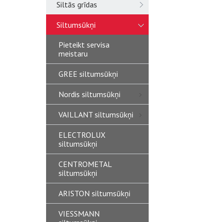
Siltās grīdas
Siltumsūkņi
Pieteikt servisa
meistaru
GREE siltumsūkņi
Nordis siltumsūkņi
VAILLANT siltumsūkņi
ELECTROLUX
siltumsūkņi
CENTROMETAL
siltumsūkņi
ARISTON siltumsūkņi
VIESSMANN