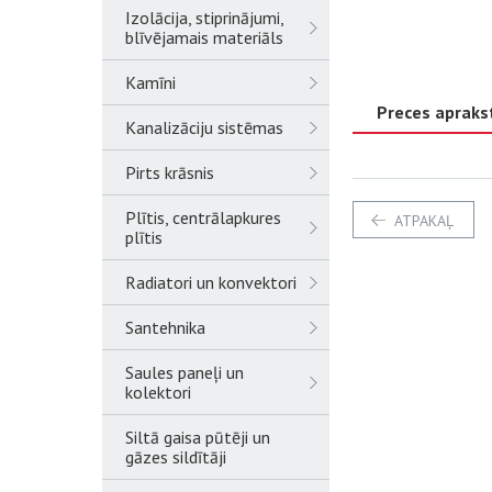
Izolācija, stiprinājumi,
blīvējamais materiāls
Kamīni
Preces apraks
Kanalizāciju sistēmas
Pirts krāsnis
Plītis, centrālapkures
ATPAKAĻ
plītis
Radiatori un konvektori
Santehnika
Saules paneļi un
kolektori
Siltā gaisa pūtēji un
gāzes sildītāji