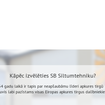
Kāpēc izvēlēties SB Siltumtehniku?
34 gadu laikā ir tapis par neapšaubāmu līderi apkures tirgū 
ļuvis labi pazīstams visas Eiropas apkures tirgus dalībnieki