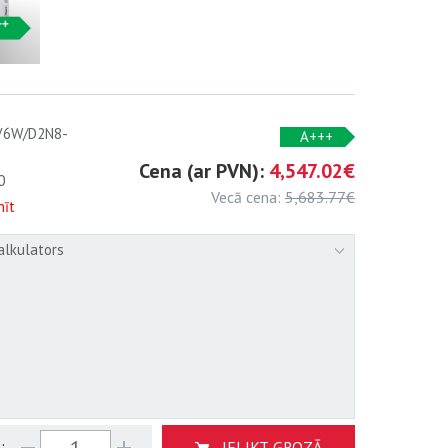
6W/D2N8-
A+++
Cena (ar PVN):
4,547.02€
0
Vecā cena:
5,683.77€
nīt
alkulators
:
IELIKT GROZĀ