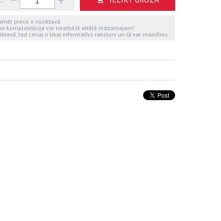
kamēr prece ir noliktavā
 un komplektācija var neatbilst attēlā redzamajam!
iktavā, tad cenai ir tikai informatīvs raksturs un tā var mainīties