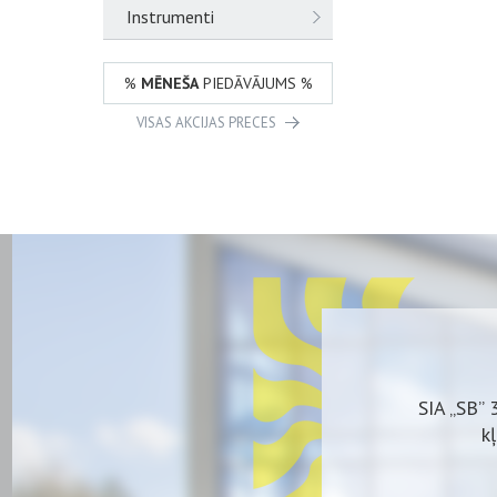
Instrumenti
%
MĒNEŠA
PIEDĀVĀJUMS %
VISAS AKCIJAS PRECES
SIA „SB” 
k