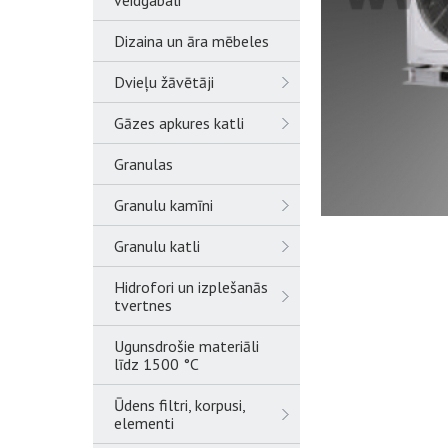
veidgabali
Dizaina un āra mēbeles
Dvieļu žāvētāji
Gāzes apkures katli
Granulas
Granulu kamīni
Granulu katli
Hidrofori un izplešanās
tvertnes
Ugunsdrošie materiāli
līdz 1500 °C
Ūdens filtri, korpusi,
elementi