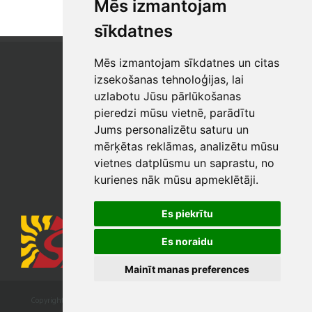
Mēs izmantojam
sīkdatnes
Mēs izmantojam sīkdatnes un citas
SIA "SB"
Reģistrācijas Nr. 40003017954
izsekošanas tehnoloģijas, lai
PVN reģ. Nr.: LV40003017954
uzlabotu Jūsu pārlūkošanas
pieredzi mūsu vietnē, parādītu
Tālrunis: +371 67 813 100
Jums personalizētu saturu un
E-pasts:
sb@sbshop.lv
mērķētas reklāmas, analizētu mūsu
vietnes datplūsmu un saprastu, no
MĀJAS LAPAS ADMINISTRATORS
kurienes nāk mūsu apmeklētāji.
E-pasts:
ainars@sbshop.lv
Es piekrītu
Es noraidu
Mainīt manas preferences
Copyright © 2026 SIA „SB. All rights reserved. Developed by
webbuilding.lv