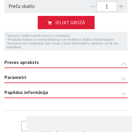
Preču skaits:
IELIKT GROZĀ
* Akcija ir spēkā kamēr prece ir noliktavā
* Produkta krāsa un komplektācija var neatbilst attēlā redzamajam!
* Ja prece nav noliktavā, tad cenai ir tikai informatīvs raksturs un tā var
mainīties
Preces apraksts
Parametri
Papildus informācija
ATPAKAĻ