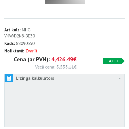
Artikuls:
MHC-
V4W/D2N8-BE30
Kods:
88090350
Noliktavā:
Zvanīt
Cena (ar PVN):
4,426.49€
A+++
Vecā cena:
5,533.11€
Līzinga kalkulators