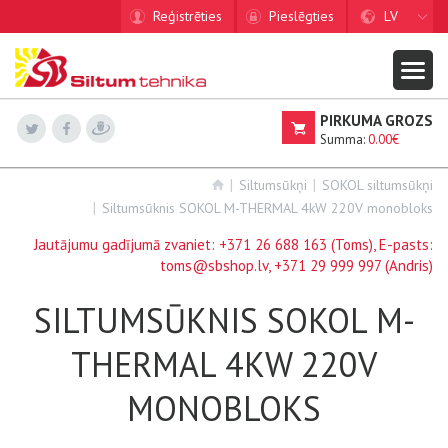
Reģistrēties
Pieslēgties
LV
PIRKUMA GROZS
Summa:
0.00€
Siltumsūkņi
SOKOL siltumsūkņi
Siltumsūknis SOKOL M-THERMAL 4kW 220V monobloks
Jautājumu gadījumā zvaniet:
+371 26 688 163
(Toms), E-pasts:
toms@sbshop.lv
,
+371 29 999 997
(Andris)
SILTUMSŪKNIS SOKOL M-
THERMAL 4KW 220V
MONOBLOKS