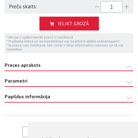
Preču skaits:
IELIKT GROZĀ
* Akcija ir spēkā kamēr prece ir noliktavā
* Produkta krāsa un komplektācija var neatbilst attēlā redzamajam!
* Ja prece nav noliktavā, tad cenai ir tikai informatīvs raksturs un tā var
mainīties
Preces apraksts
Parametri
Papildus informācija
ATPAKAĻ