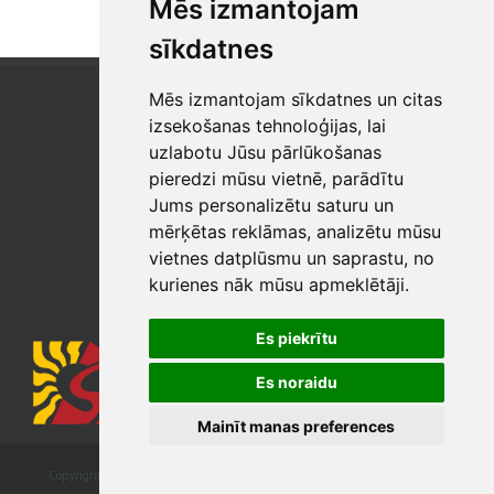
Mēs izmantojam
sīkdatnes
Mēs izmantojam sīkdatnes un citas
SIA "SB"
Reģistrācijas Nr. 40003017954
izsekošanas tehnoloģijas, lai
PVN reģ. Nr.: LV40003017954
uzlabotu Jūsu pārlūkošanas
pieredzi mūsu vietnē, parādītu
Tālrunis: +371 67 813 100
Jums personalizētu saturu un
E-pasts:
sb@sbshop.lv
mērķētas reklāmas, analizētu mūsu
vietnes datplūsmu un saprastu, no
MĀJAS LAPAS ADMINISTRATORS
kurienes nāk mūsu apmeklētāji.
E-pasts:
ainars@sbshop.lv
Es piekrītu
Es noraidu
Mainīt manas preferences
Copyright © 2026 SIA „SB. All rights reserved. Developed by
webbuilding.lv