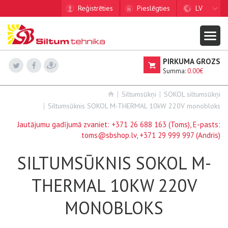
Reģistrēties
Pieslēgties
LV
PIRKUMA GROZS
Summa:
0.00€
Siltumsūkņi
SOKOL siltumsūkņi
Siltumsūknis SOKOL M-THERMAL 10kW 220V monobloks
Jautājumu gadījumā zvaniet:
+371 26 688 163
(Toms), E-pasts:
toms@sbshop.lv
,
+371 29 999 997
(Andris)
SILTUMSŪKNIS SOKOL M-
THERMAL 10KW 220V
MONOBLOKS