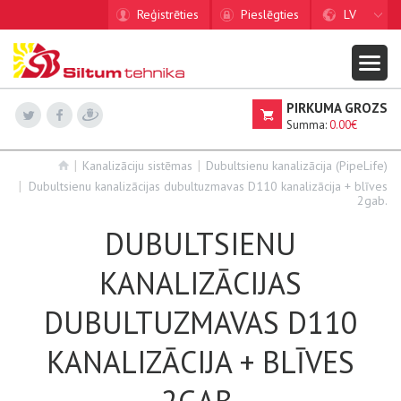
Reģistrēties
Pieslēgties
LV
PIRKUMA GROZS
Summa:
0.00€
Kanalizāciju sistēmas
Dubultsienu kanalizācija (PipeLife)
Dubultsienu kanalizācijas dubultuzmavas D110 kanalizācija + blīves
2gab.
DUBULTSIENU
KANALIZĀCIJAS
DUBULTUZMAVAS D110
KANALIZĀCIJA + BLĪVES