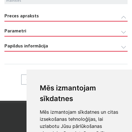
mainīties
Preces apraksts
Parametri
Papildus informācija
ATPAKAĻ
Mēs izmantojam
sīkdatnes
Mēs izmantojam sīkdatnes un citas
SIA "SB"
Reģistrācijas Nr. 40003017954
izsekošanas tehnoloģijas, lai
PVN reģ. Nr.: LV40003017954
uzlabotu Jūsu pārlūkošanas