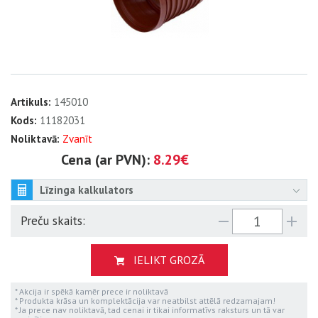
Artikuls:
145010
Kods:
11182031
Noliktavā:
Zvanīt
Cena (ar PVN):
8.29€
Līzinga kalkulators
Preču skaits:
IELIKT GROZĀ
* Akcija ir spēkā kamēr prece ir noliktavā
* Produkta krāsa un komplektācija var neatbilst attēlā redzamajam!
* Ja prece nav noliktavā, tad cenai ir tikai informatīvs raksturs un tā var