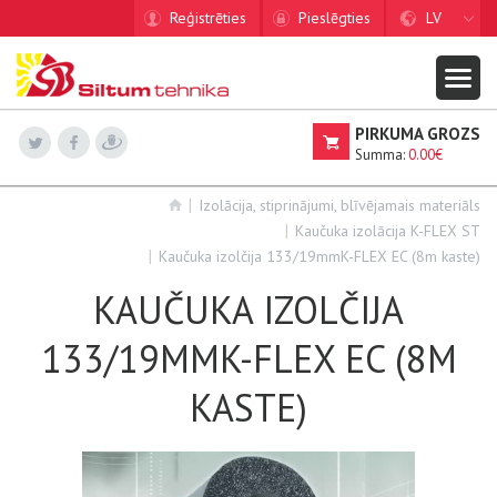
Reģistrēties
Pieslēgties
LV
PIRKUMA GROZS
Summa:
0.00€
Izolācija, stiprinājumi, blīvējamais materiāls
Kaučuka izolācija K-FLEX ST
Kaučuka izolčija 133/19mmK-FLEX EC (8m kaste)
KAUČUKA IZOLČIJA
133/19MMK-FLEX EC (8M
KASTE)