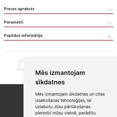
Preces apraksts
Parametri
Papildus informācija
ATPAKAĻ
Mēs izmantojam
sīkdatnes
Mēs izmantojam sīkdatnes un citas
SIA "SB"
Reģistrācijas Nr. 40003017954
izsekošanas tehnoloģijas, lai
PVN reģ. Nr.: LV40003017954
uzlabotu Jūsu pārlūkošanas
pieredzi mūsu vietnē, parādītu