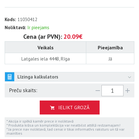
Kods:
11030412
Noliktavā:
Ir pieejams
Cena (ar PVN):
20.09€
Veikals
Pieejamība
Latgales iela 444B, Rīga
Jā
Līzinga kalkulators
Preču skaits:
IELIKT GROZĀ
* Akcija ir spēkā kamēr prece ir noliktavā
* Produkta krāsa un komplektācija var neatbilst attēlā redzamajam!
* Ja prece nav noliktavā, tad cenai ir tikai informatīvs raksturs un tā var
mainīties