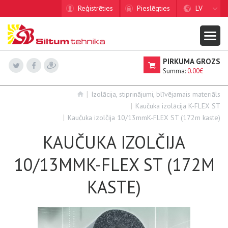
Reģistrēties
Pieslēgties
LV
PIRKUMA GROZS
Summa:
0.00€
Izolācija, stiprinājumi, blīvējamais materiāls
Kaučuka izolācija K-FLEX ST
Kaučuka izolčija 10/13mmK-FLEX ST (172m kaste)
KAUČUKA IZOLČIJA
10/13MMK-FLEX ST (172M
KASTE)