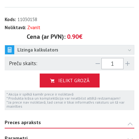
Kods:
11030158
Noliktavā:
Zvanīt
Cena (ar PVN):
0.90€
Līzinga kalkulators
Preču skaits:
IELIKT GROZĀ
* Akcija ir spēkā kamēr prece ir noliktavā
* Produkta krāsa un komplektācija var neatbilst attēlā redzamajam!
* Ja prece nav noliktavā, tad cenai ir tikai informatīvs raksturs un tā var
mainīties
Preces apraksts
Parametri