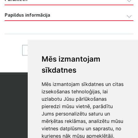
Papildus informācija
ATPAKAĻ
Mēs izmantojam
sīkdatnes
Mēs izmantojam sīkdatnes un citas
SIA "SB"
Reģistrācijas Nr. 40003017954
izsekošanas tehnoloģijas, lai
PVN reģ. Nr.: LV40003017954
uzlabotu Jūsu pārlūkošanas
pieredzi mūsu vietnē, parādītu
Tālrunis: +371 67 813 100
Jums personalizētu saturu un
E-pasts:
sb@sbshop.lv
mērķētas reklāmas, analizētu mūsu
vietnes datplūsmu un saprastu, no
MĀJAS LAPAS ADMINISTRATORS
kurienes nāk mūsu apmeklētāji.