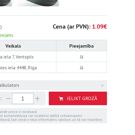
Cena (ar PVN):
1.09€
0
ieejams
Veikals
Pieejamība
a iela 7, Ventspils
Jā
les iela 444B, Rīga
Jā
alkulators
:
IELIKT GROZĀ
kamēr prece ir noliktavā
 un komplektācija var neatbilst attēlā redzamajam!
iktavā, tad cenai ir tikai informatīvs raksturs un tā var mainīties