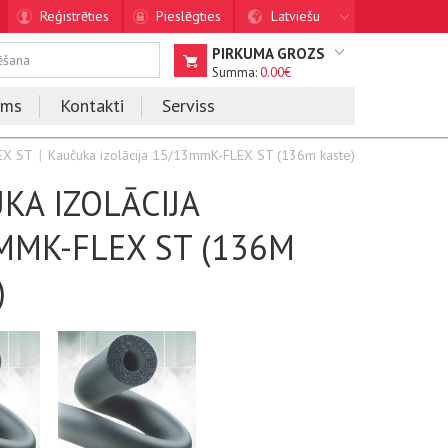
Reģistrēties
Pieslēgties
Latviešu
PIRKUMA GROZS
Summa:
0.00€
ums
Kontakti
Serviss
LEX ST
Kaučuka izolācija 15/13mmK-FLEX ST (136m kaste)
KA IZOLĀCIJA
MMK-FLEX ST (136M
)