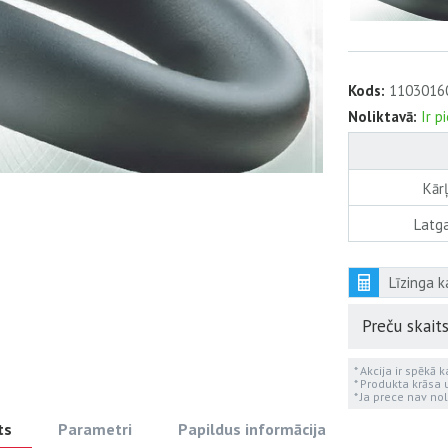
Kods:
1103016
Noliktavā:
Ir p
Kārļ
Latga
Līzinga k
Preču skaits
* Akcija ir spēkā 
* Produkta krāsa
* Ja prece nav nol
ts
Parametri
Papildus informācija