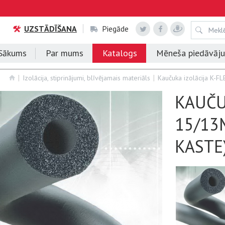
UZSTĀDĪŠANA
Piegāde
Sākums
Par mums
Katalogs
Mēneša piedāvāj
Izolācija, stiprinājumi, blīvējamais materiāls
Kaučuka izolācija K-F
KAUČU
15/13
KASTE