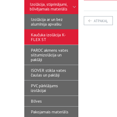
Izolācija, stiprinājumi,
blīvējamais materiāls
Izolācija ar un bez
ATPAKAĻ
alumīnija apvalku
Kaučuka izolācija K-
FLEX ST
PAROC akmens vates
siltumizolācija un
paklāji
ISOVER stikla vates
čaulas un paklāji
PVC pārklājums
izolācijai
Blīves
Pakojamais materiāls