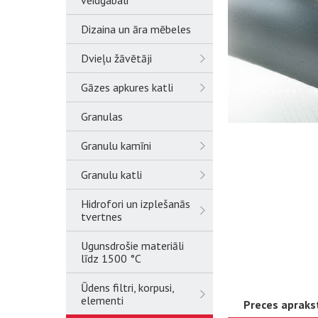
veidgabali
Dizaina un āra mēbeles
Dvieļu žāvētāji
Gāzes apkures katli
Granulas
Granulu kamīni
Granulu katli
Hidrofori un izplešanās
tvertnes
Ugunsdrošie materiāli
līdz 1500 °C
Ūdens filtri, korpusi,
elementi
Preces apraks