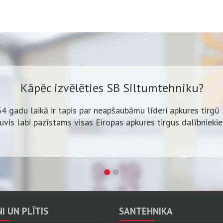
Kāpēc izvēlēties SB Siltumtehniku?
34 gadu laikā ir tapis par neapšaubāmu līderi apkures tirgū 
ļuvis labi pazīstams visas Eiropas apkures tirgus dalībnieki
Kāpēc izvēlēties SB Siltumtehniku?
klāsts, izdevīgas cenas un bezmaksas katlumājas projekta i
Vairāk nekā 600 iekārtu uz vietas.
I UN PLĪTIS
SANTEHNIKA