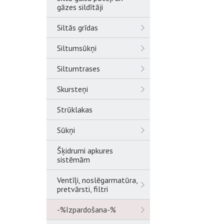
gāzes sildītāji
Siltās grīdas
Siltumsūkņi
Siltumtrases
Skursteņi
Strūklakas
Sūkņi
Šķidrumi apkures
sistēmām
Ventīļi, noslēgarmatūra,
pretvārsti, filtri
-%Izpardošana-%