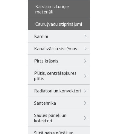
Karstumizturīgie
materiāli
Cauruļvadu stiprinājumi
Kamīni
Kanalizāciju sistēmas
Pirts krāsnis
Plītis, centrālapkures
plītis
Radiatori un konvektori
Santehnika
Saules paneļi un
kolektori
Siltā gaisa pūtēji un