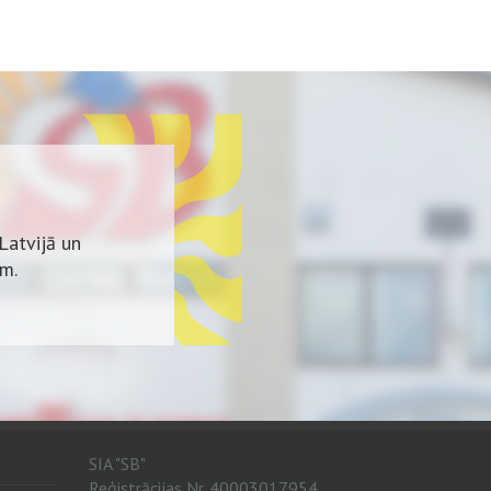
Latvijā un
em.
zstrāde.
SIA "SB"
Reģistrācijas Nr. 40003017954