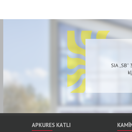
SIA „SB” 
k
Plašs 
APKURES KATLI
KAMĪN