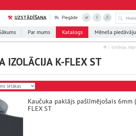
UZSTĀDĪŠANA
Piegāde
Sākums
Par mums
Katalogs
Mēneša piedāvāj
Izolācija, sti
 IZOLĀCIJA K-FLEX ST
Kaučuka paklājs pašlīmējošais 6mm 
FLEX ST