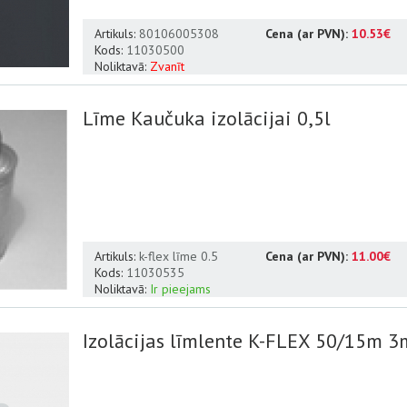
Artikuls:
80106005308
Cena (ar PVN):
10.53€
Kods:
11030500
Noliktavā:
Zvanīt
Līme Kaučuka izolācijai 0,5l
Artikuls:
k-flex līme 0.5
Cena (ar PVN):
11.00€
Kods:
11030535
Noliktavā:
Ir pieejams
Izolācijas līmlente K-FLEX 50/15m 