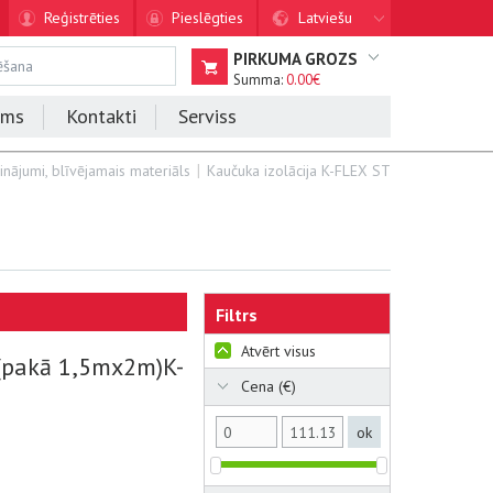
Reģistrēties
Pieslēgties
Latviešu
PIRKUMA GROZS
Summa:
0.00€
ums
Kontakti
Serviss
prinājumi, blīvējamais materiāls
Kaučuka izolācija K-FLEX ST
Filtrs
Atvērt visus
(pakā 1,5mx2m)K-
Cena (€)
ok