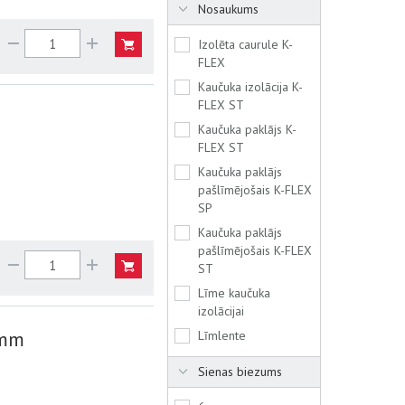
Nosaukums
Izolēta caurule K-
FLEX
Kaučuka izolācija K-
FLEX ST
Kaučuka paklājs K-
FLEX ST
Kaučuka paklājs
pašlīmējošais K-FLEX
SP
Kaučuka paklājs
pašlīmējošais K-FLEX
ST
Līme kaučuka
izolācijai
3mm
Līmlente
Sienas biezums