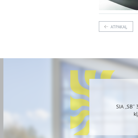
ATPAKAĻ
SIA „SB” 
k