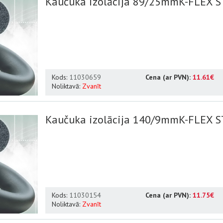
Kaučuka izolācija 89/25mmK-FLEX ST
Kods:
11030659
Cena (ar PVN):
11.61€
Noliktavā:
Zvanīt
Kaučuka izolācija 140/9mmK-FLEX ST
Kods:
11030154
Cena (ar PVN):
11.75€
Noliktavā:
Zvanīt