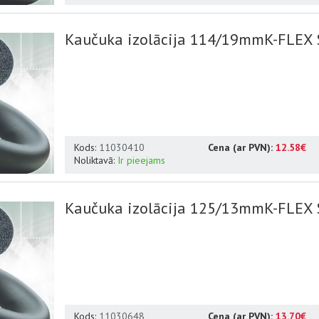
Kaučuka izolācija 114/19mmK-FLEX 
Kods:
11030410
Cena (ar PVN):
12.58€
Noliktavā:
Ir pieejams
Kaučuka izolācija 125/13mmK-FLEX 
Kods:
11030648
Cena (ar PVN):
13.70€