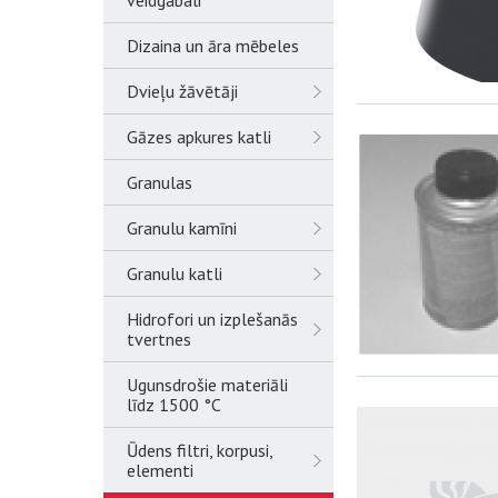
veidgabali
Dizaina un āra mēbeles
Dvieļu žāvētāji
Gāzes apkures katli
Granulas
Granulu kamīni
Granulu katli
Hidrofori un izplešanās
tvertnes
Ugunsdrošie materiāli
līdz 1500 °C
Ūdens filtri, korpusi,
elementi