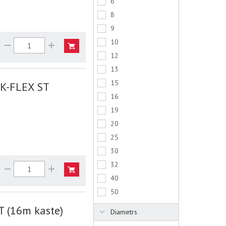
6
8
9
10
12
13
15
)K-FLEX ST
16
19
20
25
30
32
40
50
 (16m kaste)
Diametrs