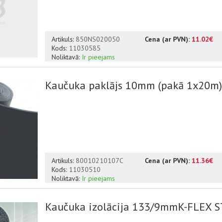
Artikuls:
850NS020050
Cena (ar PVN):
11.02€
Kods:
11030585
Noliktavā:
Ir pieejams
Kaučuka paklājs 10mm (pakā 1x20m
Artikuls:
80010210107C
Cena (ar PVN):
11.36€
Kods:
11030510
Noliktavā:
Ir pieejams
Kaučuka izolācija 133/9mmK-FLEX ST