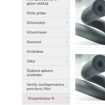
gāzes sildītāji
Siltās grīdas
Siltumsūkņi
Siltumtrases
Skursteņi
Strūklakas
Sūkņi
Šķidrumi apkures
sistēmām
Ventīļi, noslēgarmatūra,
pretvārsti, filtri
-%Izpardošana-%