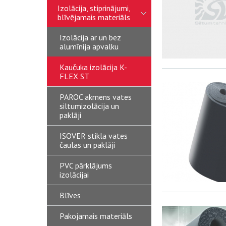
Izolācija, stiprinājumi,
blīvējamais materiāls
Izolācija ar un bez
alumīnija apvalku
Kaučuka izolācija K-
FLEX ST
PAROC akmens vates
siltumizolācija un
paklāji
ISOVER stikla vates
čaulas un paklāji
PVC pārklājums
izolācijai
Blīves
Pakojamais materiāls