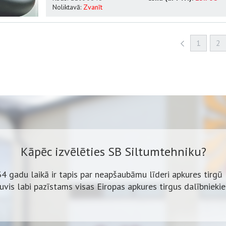
Noliktavā:
Zvanīt
1
2
Kāpēc izvēlēties SB Siltumtehniku?
34 gadu laikā ir tapis par neapšaubāmu līderi apkures tirgū 
ļuvis labi pazīstams visas Eiropas apkures tirgus dalībnieki