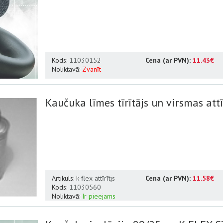
Kods:
11030152
Cena (ar PVN):
11.43€
Noliktavā:
Zvanīt
Kaučuka līmes tīrītājs un virsmas attī
Artikuls:
k-flex attīrītjs
Cena (ar PVN):
11.58€
Kods:
11030560
Noliktavā:
Ir pieejams