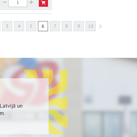
3
4
5
6
7
8
9
10
Latvijā un
em.