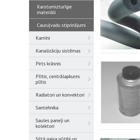
Karstumizturīgie
materiāli
Cauruļvadu stiprinājumi
Kamīni
Kanalizāciju sistēmas
Pirts krāsnis
Plītis, centrālapkures
plītis
Radiatori un konvektori
Santehnika
Saules paneļi un
kolektori
Siltā gaisa pūtēji un