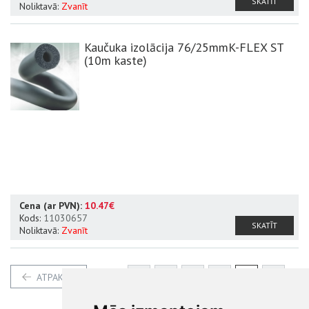
SKATĪT
Noliktavā:
Zvanīt
Kaučuka izolācija 76/25mmK-FLEX ST
(10m kaste)
Cena (ar PVN):
10.47€
Kods:
11030657
SKATĪT
Noliktavā:
Zvanīt
1
2
3
4
5
6
ATPAKAĻ
7
8
9
10