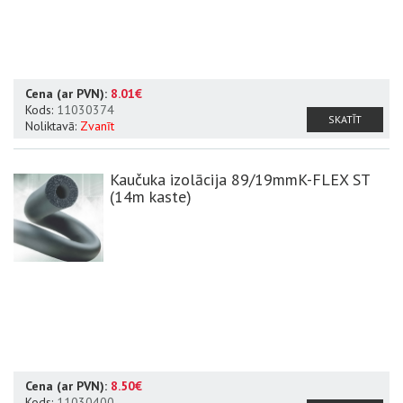
Cena (ar PVN):
8.01€
Kods:
11030374
SKATĪT
Noliktavā:
Zvanīt
Kaučuka izolācija 89/19mmK-FLEX ST
(14m kaste)
Cena (ar PVN):
8.50€
Kods:
11030400