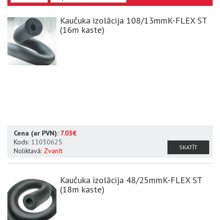
Kaučuka izolācija 108/13mmK-FLEX ST
(16m kaste)
Cena (ar PVN):
7.03€
Kods:
11030625
SKATĪT
Noliktavā:
Zvanīt
Kaučuka izolācija 48/25mmK-FLEX ST
(18m kaste)