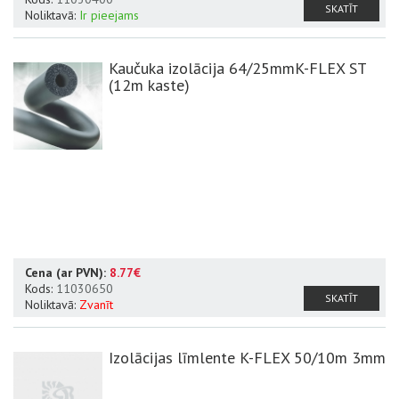
SKATĪT
Noliktavā:
Ir pieejams
Kaučuka izolācija 64/25mmK-FLEX ST
(12m kaste)
Cena (ar PVN):
8.77€
Kods:
11030650
SKATĪT
Noliktavā:
Zvanīt
Izolācijas līmlente K-FLEX 50/10m 3mm