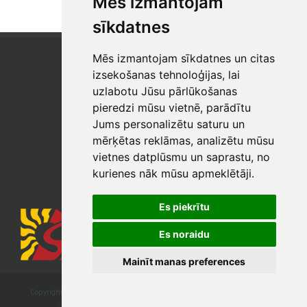
Mēs izmantojam
sīkdatnes
Mēs izmantojam sīkdatnes un citas
SIA "SB"
Reģistrācijas Nr. 40003017954
izsekošanas tehnoloģijas, lai
PVN reģ. Nr.: LV40003017954
uzlabotu Jūsu pārlūkošanas
pieredzi mūsu vietnē, parādītu
Tālrunis: +371 67 813 100
Jums personalizētu saturu un
E-pasts:
sb@sbshop.lv
mērķētas reklāmas, analizētu mūsu
vietnes datplūsmu un saprastu, no
MĀJAS LAPAS ADMINISTRATORS
kurienes nāk mūsu apmeklētāji.
E-pasts:
ainars@sbshop.lv
Es piekrītu
Es noraidu
Mainīt manas preferences
Copyright © 2026 SIA „SB. All rights reserved. Developed by
webbuilding.lv