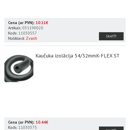
Cena (ar PVN):
10.11€
Artikuls:
031190020
Kods:
11030557
SKATĪT
Noliktavā:
Zvanīt
Kaučuka izolācija 54/32mmK-FLEX ST
Cena (ar PVN):
10.44€
Kods:
11030375