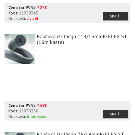
Cena (ar PVN):
7.27€
Kods:
11030345
SKATĪT
Noliktavā:
Zvanīt
Kaučuka izolācija 114/13mmK-FLEX ST
(16m kaste)
Cena (ar PVN):
7.39€
Kods:
11030280
SKATĪT
Noliktavā:
Ir pieejams
Kaučuka izolācija 76/19mmK-FLEX ST