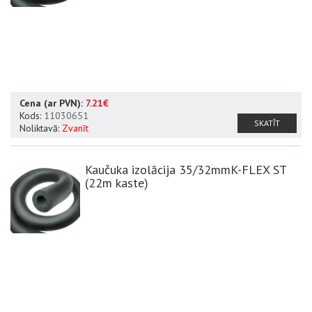
Cena (ar PVN):
7.21€
Kods:
11030651
SKATĪT
Noliktavā:
Zvanīt
Kaučuka izolācija 35/32mmK-FLEX ST
(22m kaste)