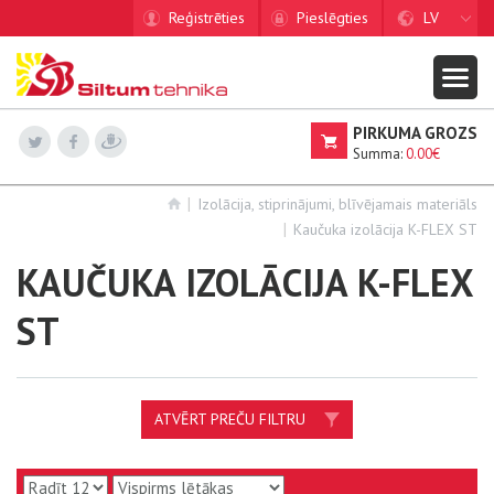
Reģistrēties
Pieslēgties
LV
PIRKUMA GROZS
Summa:
0.00€
Izolācija, stiprinājumi, blīvējamais materiāls
Kaučuka izolācija K-FLEX ST
KAUČUKA IZOLĀCIJA K-FLEX
ST
ATVĒRT PREČU FILTRU