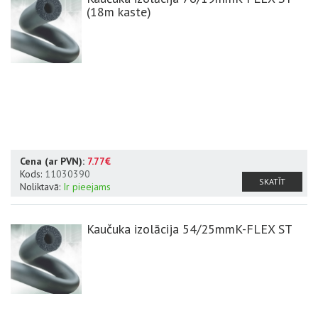
(18m kaste)
Cena (ar PVN):
7.77€
Kods:
11030390
SKATĪT
Noliktavā:
Ir pieejams
Kaučuka izolācija 54/25mmK-FLEX ST