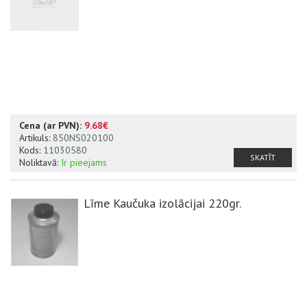
Cena (ar PVN):
9.68€
Artikuls:
850NS020100
Kods:
11030580
SKATĪT
Noliktavā:
Ir pieejams
Līme Kaučuka izolācijai 220gr.