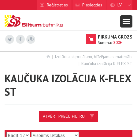
Reģistrēties
Pieslēgties
LV
PIRKUMA GROZS
Summa:
0.00€
Izolācija, stiprinājumi, blīvējamais materiāls
Kaučuka izolācija K-FLEX ST
KAUČUKA IZOLĀCIJA K-FLEX
ST
ATVĒRT PREČU FILTRU