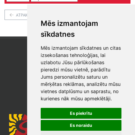
ATPAKAĻ
Mēs izmantojam
sīkdatnes
Mēs izmantojam sīkdatnes un citas
SIA "SB"
Reģistrācijas Nr. 40003017954
izsekošanas tehnoloģijas, lai
PVN reģ. Nr.: LV40003017954
uzlabotu Jūsu pārlūkošanas
pieredzi mūsu vietnē, parādītu
Tālrunis: +371 67 813 100
Jums personalizētu saturu un
E-pasts:
sb@sbshop.lv
mērķētas reklāmas, analizētu mūsu
vietnes datplūsmu un saprastu, no
MĀJAS LAPAS ADMINISTRATORS
kurienes nāk mūsu apmeklētāji.
E-pasts:
ainars@sbshop.lv
Es piekrītu
Es noraidu