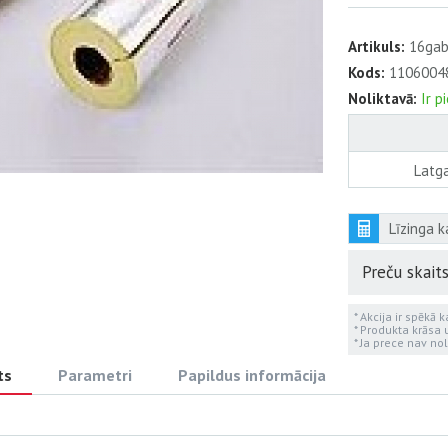
Artikuls:
16gab
Kods:
1106004
Noliktavā:
Ir p
Latga
Līzinga k
Preču skaits
* Akcija ir spēkā 
* Produkta krāsa
* Ja prece nav nol
ts
Parametri
Papildus informācija