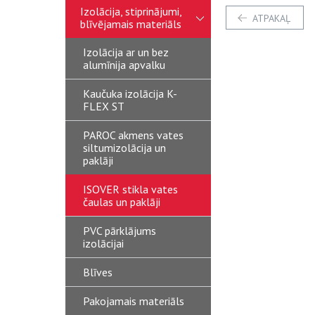
Izolācija, stiprinājumi,
ATPAKAĻ
blīvējamais materiāls
Izolācija ar un bez
alumīnija apvalku
Kaučuka izolācija K-
FLEX ST
PAROC akmens vates
siltumizolācija un
paklāji
ISOVER stikla vates
čaulas un paklāji
PVC pārklājums
izolācijai
Blīves
Pakojamais materiāls