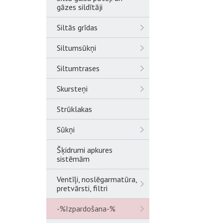
gāzes sildītāji
Siltās grīdas
Siltumsūkņi
Siltumtrases
Skursteņi
Strūklakas
Sūkņi
Šķidrumi apkures
sistēmām
Ventīļi, noslēgarmatūra,
pretvārsti, filtri
-%Izpardošana-%