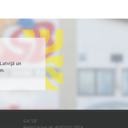
Latvijā un
em.
zstrāde.
SIA "SB"
Reģistrācijas Nr. 40003017954