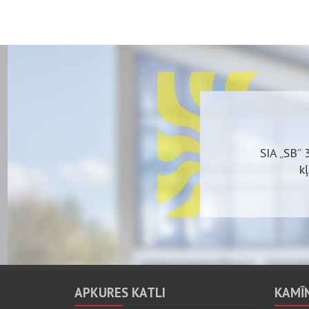
SIA „SB” 
k
Plašs 
APKURES KATLI
KAMĪN