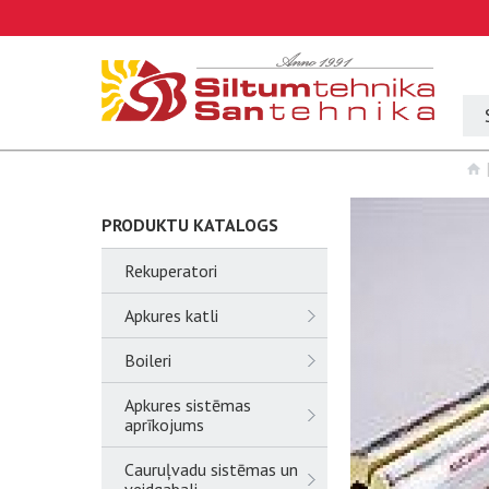
PRODUKTU KATALOGS
Rekuperatori
Apkures katli
Boileri
Apkures sistēmas
aprīkojums
Cauruļvadu sistēmas un