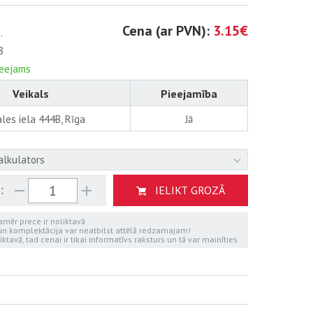
Cena (ar PVN):
3.15€
.
8
ieejams
Veikals
Pieejamība
les iela 444B, Rīga
Jā
alkulators
:
IELIKT GROZĀ
kamēr prece ir noliktavā
 un komplektācija var neatbilst attēlā redzamajam!
iktavā, tad cenai ir tikai informatīvs raksturs un tā var mainīties