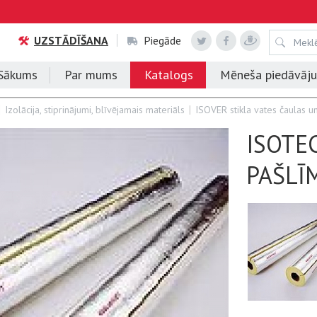
UZSTĀDĪŠANA
Piegāde
Sākums
Par mums
Katalogs
Mēneša piedāvāj
Izolācija, stiprinājumi, blīvējamais materiāls
ISOVER stikla vates čaulas un
ISOTEC
PAŠLĪ