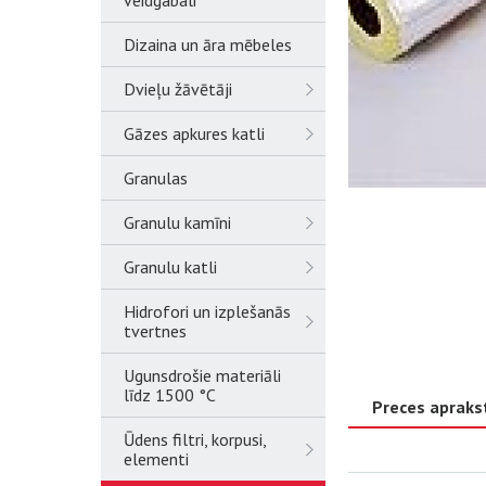
veidgabali
Dizaina un āra mēbeles
Dvieļu žāvētāji
Gāzes apkures katli
Granulas
Granulu kamīni
Granulu katli
Hidrofori un izplešanās
tvertnes
Ugunsdrošie materiāli
līdz 1500 °C
Preces apraks
Ūdens filtri, korpusi,
elementi