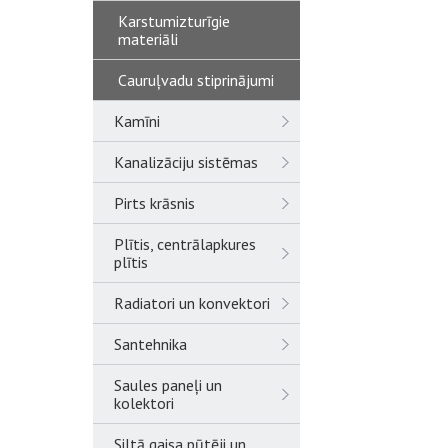
Karstumizturīgie
materiāli
Cauruļvadu stiprinājumi
Kamīni
Kanalizāciju sistēmas
Pirts krāsnis
Plītis, centrālapkures
plītis
Radiatori un konvektori
Santehnika
Saules paneļi un
kolektori
Siltā gaisa pūtēji un