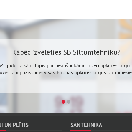
Kāpēc izvēlēties SB Siltumtehniku?
34 gadu laikā ir tapis par neapšaubāmu līderi apkures tirgū 
ļuvis labi pazīstams visas Eiropas apkures tirgus dalībnieki
Kāpēc izvēlēties SB Siltumtehniku?
klāsts, izdevīgas cenas un bezmaksas katlumājas projekta i
Vairāk nekā 600 iekārtu uz vietas.
I UN PLĪTIS
SANTEHNIKA