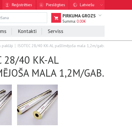
Reģistrēties
Pieslēgties
Latviešu
PIRKUMA GROZS
Summa:
0.00€
ums
Kontakti
Serviss
 paklāji
ISOTEC 28/40 KK-AL pašlīmējoša mala 1,2m/gab.
 28/40 KK-AL
MĒJOŠA MALA 1,2M/GAB.