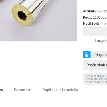
Artikuls:
42gab
Kods:
1106000
Noliktavā:
Ir p
Latgale
Līzinga k
Preču skaits
* Akcija ir spēkā 
* Produkta krāsa
* Ja prece nav nol
ts
Parametri
Papildus informācija