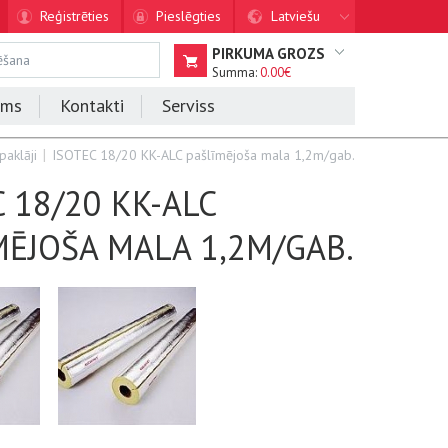
Reģistrēties
Pieslēgties
Latviešu
PIRKUMA GROZS
Summa:
0.00€
ums
Kontakti
Serviss
paklāji
ISOTEC 18/20 KK-ALC pašlīmējoša mala 1,2m/gab.
 18/20 KK-ALC
MĒJOŠA MALA 1,2M/GAB.