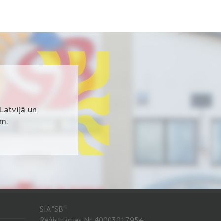
Latvijā un
em.
zstrāde.
SIA "SB"
Reģistrācijas Nr. 40003017954