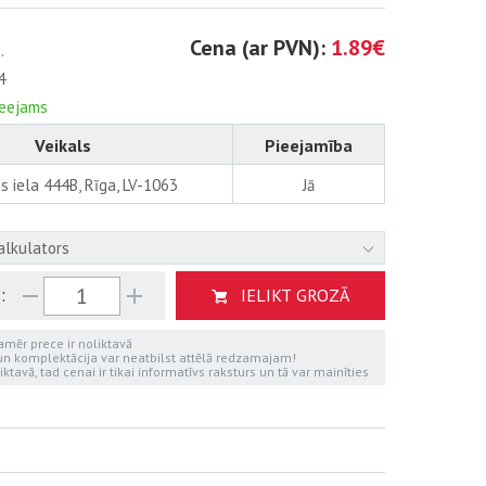
Cena (ar PVN):
1.89€
.
4
ieejams
Veikals
Pieejamība
s iela 444B, Rīga, LV-1063
Jā
alkulators
:
IELIKT GROZĀ
kamēr prece ir noliktavā
 un komplektācija var neatbilst attēlā redzamajam!
iktavā, tad cenai ir tikai informatīvs raksturs un tā var mainīties