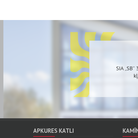
SIA „SB” 
k
Plašs 
APKURES KATLI
KAMĪN