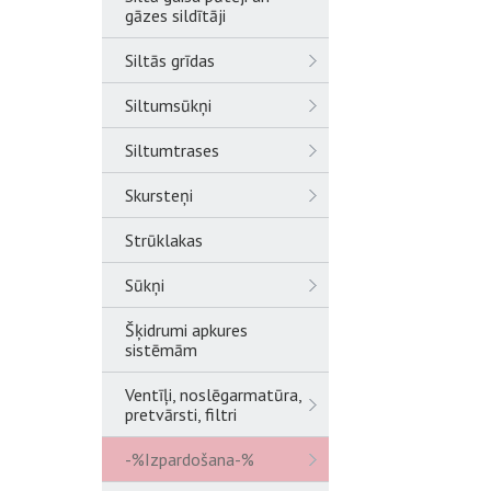
gāzes sildītāji
Siltās grīdas
Siltumsūkņi
Siltumtrases
Skursteņi
Strūklakas
Sūkņi
Šķidrumi apkures
sistēmām
Ventīļi, noslēgarmatūra,
pretvārsti, filtri
-%Izpardošana-%