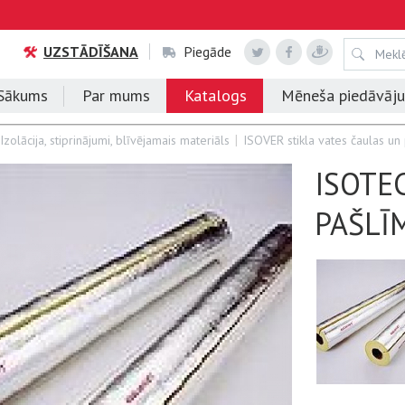
UZSTĀDĪŠANA
Piegāde
Sākums
Par mums
Katalogs
Mēneša piedāvāj
Izolācija, stiprinājumi, blīvējamais materiāls
ISOVER stikla vates čaulas un 
ISOTEC
PAŠLĪ