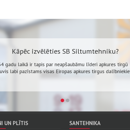
Kāpēc izvēlēties SB Siltumtehniku?
34 gadu laikā ir tapis par neapšaubāmu līderi apkures tirgū 
ļuvis labi pazīstams visas Eiropas apkures tirgus dalībnieki
Kāpēc izvēlēties SB Siltumtehniku?
klāsts, izdevīgas cenas un bezmaksas katlumājas projekta i
Vairāk nekā 600 iekārtu uz vietas.
I UN PLĪTIS
SANTEHNIKA