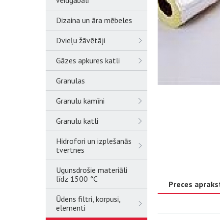
veidgabali
Dizaina un āra mēbeles
Dvieļu žāvētāji
Gāzes apkures katli
Granulas
Granulu kamīni
Granulu katli
Hidrofori un izplešanās
tvertnes
Ugunsdrošie materiāli
līdz 1500 °C
Preces apraks
Ūdens filtri, korpusi,
elementi