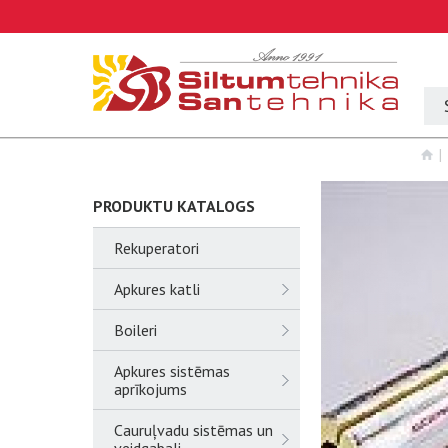
PRODUKTU KATALOGS
Rekuperatori
Apkures katli
Boileri
Apkures sistēmas
aprīkojums
Cauruļvadu sistēmas un