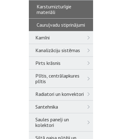
Karstumizturīgie
materiāli
Cauruļvadu stiprinājumi
Kamīni
Kanalizāciju sistēmas
Pirts krāsnis
Plītis, centrālapkures
plītis
Radiatori un konvektori
Santehnika
Saules paneļi un
kolektori
Siltā gaisa pūtēji un