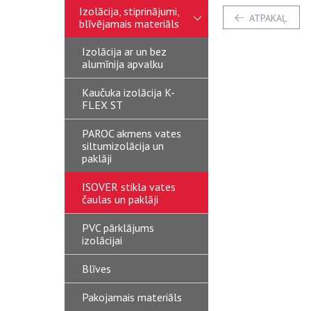
Izolācija, stiprinājumi,
ATPAKAĻ
blīvējamais materiāls
Izolācija ar un bez
alumīnija apvalku
Kaučuka izolācija K-
FLEX ST
PAROC akmens vates
siltumizolācija un
paklāji
ISOVER stikla vates
čaulas un paklāji
PVC pārklājums
izolācijai
Blīves
Pakojamais materiāls