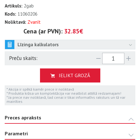
Artikuls:
2gab
Kods:
11060206
Noliktavā:
Zvanīt
Cena (ar PVN):
32.85€
Līzinga kalkulators
Preču skaits:
IELIKT GROZĀ
* Akcija ir spēkā kamēr prece ir noliktavā
* Produkta krāsa un komplektācija var neatbilst attēlā redzamajam!
* Ja prece nav noliktavā, tad cenai ir tikai informatīvs raksturs un tā var
mainīties
Preces apraksts
Parametri