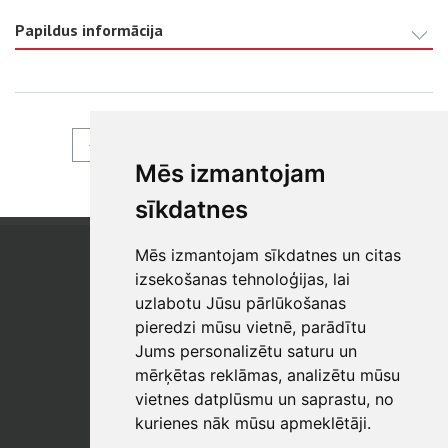
Papildus informācija
ATPAKAĻ
Mēs izmantojam
sīkdatnes
Mēs izmantojam sīkdatnes un citas
SIA "SB"
Reģistrācijas Nr. 40003017954
izsekošanas tehnoloģijas, lai
PVN reģ. Nr.: LV40003017954
uzlabotu Jūsu pārlūkošanas
pieredzi mūsu vietnē, parādītu
Tālrunis: +371 67 813 100
Jums personalizētu saturu un
E-pasts:
sb@sbshop.lv
mērķētas reklāmas, analizētu mūsu
vietnes datplūsmu un saprastu, no
MĀJAS LAPAS ADMINISTRATORS
kurienes nāk mūsu apmeklētāji.
E-pasts:
ainars@sbshop.lv