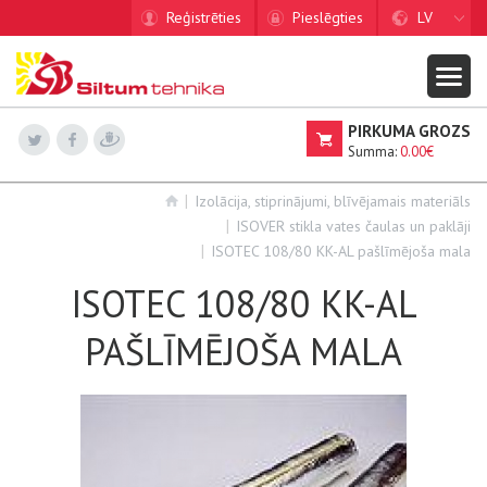
Reģistrēties
Pieslēgties
LV
PIRKUMA GROZS
Summa:
0.00€
Izolācija, stiprinājumi, blīvējamais materiāls
ISOVER stikla vates čaulas un paklāji
ISOTEC 108/80 KK-AL pašlīmējoša mala
ISOTEC 108/80 KK-AL
PAŠLĪMĒJOŠA MALA