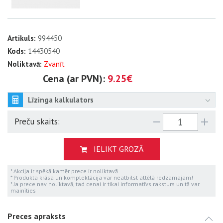
Artikuls:
994450
Kods:
14430540
Noliktavā:
Zvanīt
Cena (ar PVN):
9.25€
Līzinga kalkulators
Preču skaits:
IELIKT GROZĀ
* Akcija ir spēkā kamēr prece ir noliktavā
* Produkta krāsa un komplektācija var neatbilst attēlā redzamajam!
* Ja prece nav noliktavā, tad cenai ir tikai informatīvs raksturs un tā var
mainīties
Preces apraksts