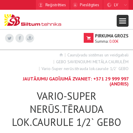
Reģistrēties
Pieslēgties
LV
PIRKUMA GROZS
Summa:
0.00€
Cauruļvadu sistēmas un veidgabali
GEBO SAVIENOJUMI METĀLA CAURULĒM
Vario-Super nerūs.tērauda lok.caurule 1/2` GEBO
JAUTĀJUMU GADĪJUMĀ ZVANIET:
+371 29 999 997
(ANDRIS)
VARIO-SUPER
NERŪS.TĒRAUDA
LOK.CAURULE 1/2` GEBO