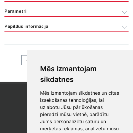
Parametri
Papildus informācija
ATPAKAĻ
Mēs izmantojam
sīkdatnes
Mēs izmantojam sīkdatnes un citas
SIA "SB"
Reģistrācijas Nr. 40003017954
izsekošanas tehnoloģijas, lai
PVN reģ. Nr.: LV40003017954
uzlabotu Jūsu pārlūkošanas
pieredzi mūsu vietnē, parādītu
Tālrunis: +371 67 813 100
Jums personalizētu saturu un
E-pasts:
sb@sbshop.lv
mērķētas reklāmas, analizētu mūsu