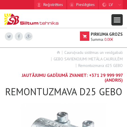
Reģistrēties
Pieslēgties
LV
PIRKUMA GROZS
Summa:
0.00€
Cauruļvadu sistēmas un veidgabali
GEBO SAVIENOJUMI METĀLA CAURULĒM
Remontuzmava d25 GEBO
JAUTĀJUMU GADĪJUMĀ ZVANIET:
+371 29 999 997
(ANDRIS)
REMONTUZMAVA D25 GEBO