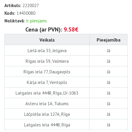
Artikuls:
2220027
Kods:
14430080
Noliktavā:
Ir pieejams
Cena (ar PVN):
9.58€
Veikals
Pieejamība
Lielā iela 33, Jelgava
Jā
Rīgas iela 59, Valmiera
Jā
Rīgas iela 77, Daugavpils
Jā
Kārļa iela 7, Ventspils
Jā
Latgales iela 444B, Rīga, LV-1063
Jā
Asteru iela 1A, Tukums
Jā
Lāčplēša iela 127A, Rīga
Jā
Latgales iela 444B, Rīga
Jā