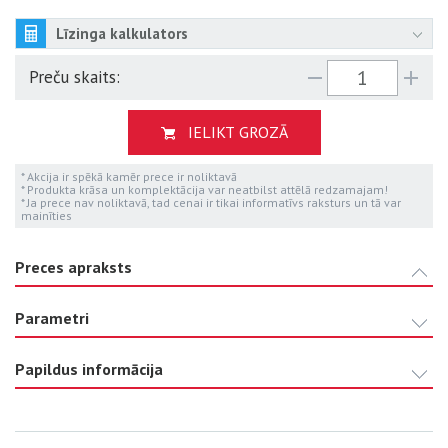
Līzinga kalkulators
Preču skaits:
IELIKT GROZĀ
* Akcija ir spēkā kamēr prece ir noliktavā
* Produkta krāsa un komplektācija var neatbilst attēlā redzamajam!
* Ja prece nav noliktavā, tad cenai ir tikai informatīvs raksturs un tā var
mainīties
Preces apraksts
Parametri
Papildus informācija