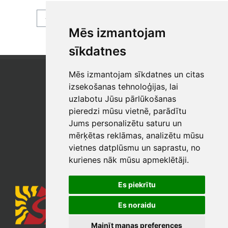
ATPAKAĻ
Mēs izmantojam
sīkdatnes
Mēs izmantojam sīkdatnes un citas
SIA "SB"
Reģistrācijas Nr. 40003017954
izsekošanas tehnoloģijas, lai
PVN reģ. Nr.: LV40003017954
uzlabotu Jūsu pārlūkošanas
pieredzi mūsu vietnē, parādītu
Tālrunis: +371 67 813 100
Jums personalizētu saturu un
E-pasts:
sb@sbshop.lv
mērķētas reklāmas, analizētu mūsu
vietnes datplūsmu un saprastu, no
MĀJAS LAPAS ADMINISTRATORS
kurienes nāk mūsu apmeklētāji.
E-pasts:
ainars@sbshop.lv
Es piekrītu
Es noraidu
Mainīt manas preferences