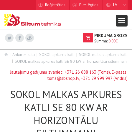
Reģistrēties
Pieslēgties
LV
PIRKUMA GROZS
Summa:
0.00€
Apkures katli
SOKOL apkures katli
SOKOL malkas apkures katli
SOKOL malkas apkures katli SE 80 kW ar horizontālu siltummaini
Jautājumu gadījumā zvaniet:
+371 26 688 163
(Toms), E-pasts:
toms@sbshop.lv
,
+371 29 999 997
(Andris)
SOKOL MALKAS APKURES
KATLI SE 80 KW AR
HORIZONTĀLU