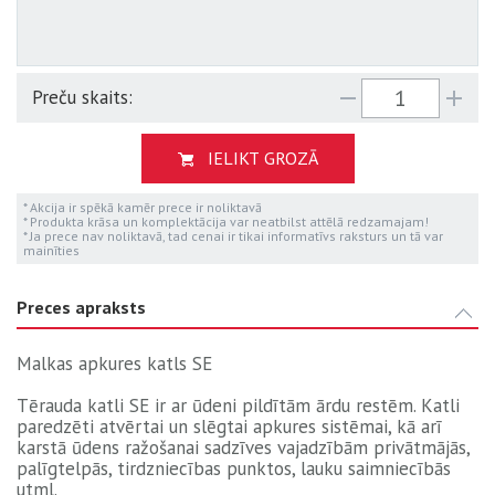
Preču skaits:
IELIKT GROZĀ
* Akcija ir spēkā kamēr prece ir noliktavā
* Produkta krāsa un komplektācija var neatbilst attēlā redzamajam!
* Ja prece nav noliktavā, tad cenai ir tikai informatīvs raksturs un tā var
mainīties
Preces apraksts
Malkas apkures katls SE
Tērauda katli SE ir ar ūdeni pildītām ārdu restēm. Katli
paredzēti atvērtai un slēgtai apkures sistēmai, kā arī
karstā ūdens ražošanai sadzīves vajadzībām privātmājās,
palīgtelpās, tirdzniecības punktos, lauku saimniecībās
utml.