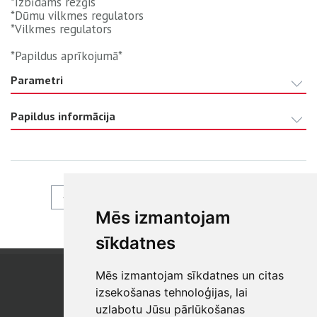
*Izbīdāms režģis
*Dūmu vilkmes regulators
*Vilkmes regulators
*Papildus aprīkojumā*
Parametri
Papildus informācija
ATPAKAĻ
Mēs izmantojam
sīkdatnes
Mēs izmantojam sīkdatnes un citas
SIA "SB"
Reģistrācijas Nr. 40003017954
izsekošanas tehnoloģijas, lai
PVN reģ. Nr.: LV40003017954
uzlabotu Jūsu pārlūkošanas