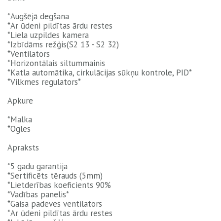
*Augšējā degšana
*Ar ūdeni pildītas ārdu restes
*Liela uzpildes kamera
*Izbīdāms režģis(S2 13 - S2 32)
*Ventilators
*Horizontālais siltummainis
*Katla automātika, cirkulācijas sūkņu kontrole, PID*
*Vilkmes regulators*
Apkure
*Malka
*Ogles
Apraksts
*5 gadu garantija
*Sertificēts tērauds (5mm)
*Lietderības koeficients 90%
*Vadības panelis*
*Gaisa padeves ventilators
*Ar ūdeni pildītas ārdu restes