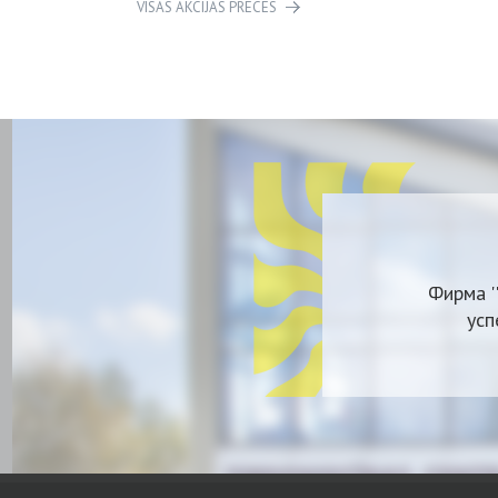
VISAS AKCIJAS PRECES
Фирма '
усп