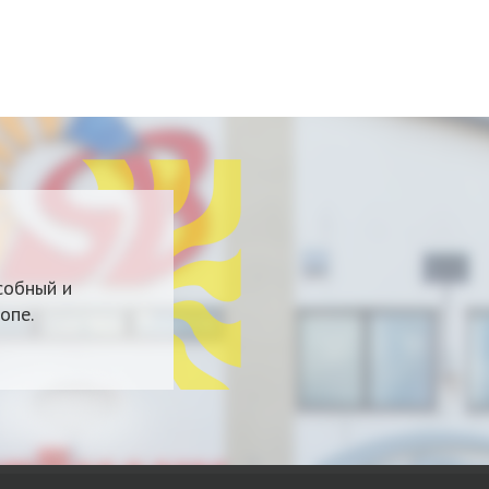
собный и
опе.