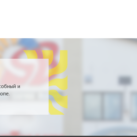
собный и
опе.