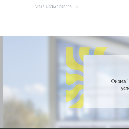
VISAS AKCIJAS PRECES
Фирма '
усп