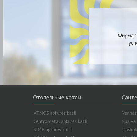
Фирма '
усп
Отопельные котлы
Санте
ATMOS apkures katli
Vannas
Centrometal apkures katli
Spa va
SIME apkures katli
Duškab