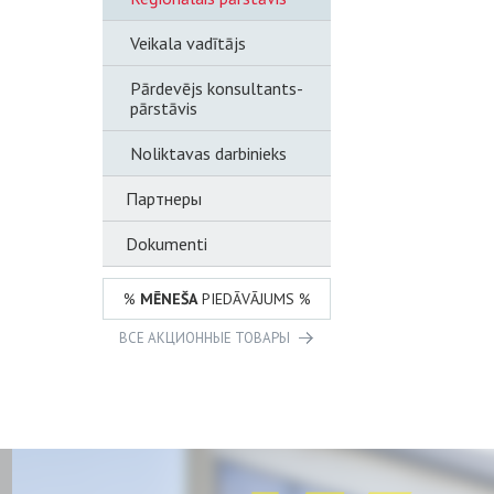
Veikala vadītājs
Pārdevējs konsultants-
pārstāvis
Noliktavas darbinieks
Партнеры
Dokumenti
%
MĒNEŠA
PIEDĀVĀJUMS %
ВСЕ АКЦИОННЫЕ ТОВАРЫ