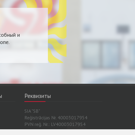
собный и
опе.
ы
Реквизиты
SIA "SB"
Reģistrācijas Nr. 40003017954
PVN reģ. Nr.: LV40003017954