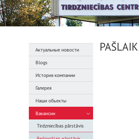
PAŠLAIK
Актуальные новости
Blogs
История компании
Галерея
Наши обьекты
Вакансии
Tirdzniecības pārstāvis
Reģionālais pārstāvis