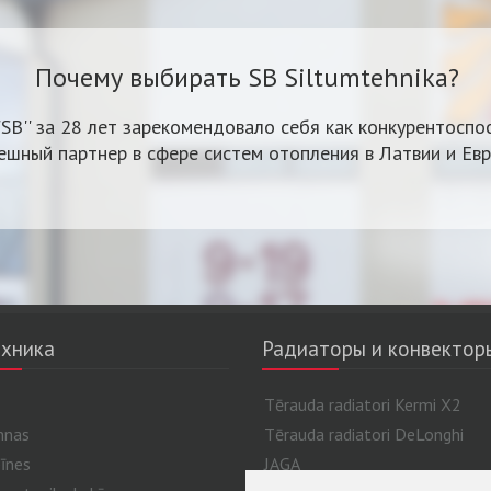
Почему выбирать SB Siltumtehnika?
'SB'' за 28 лет зарекомендовало себя как конкурентоспо
ешный партнер в сфере систем отопления в Латвии и Евр
хника
Радиаторы и конвектор
Tērauda radiatori Kermi X2
nnas
Tērauda radiatori DeLonghi
īnes
JAGA