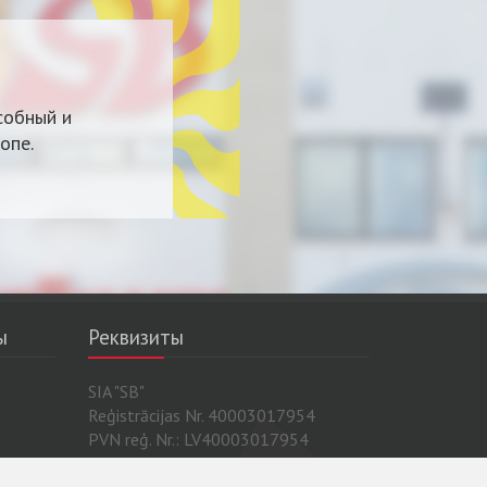
собный и
опе.
ы
Реквизиты
SIA "SB"
Reģistrācijas Nr. 40003017954
PVN reģ. Nr.: LV40003017954
 Sira