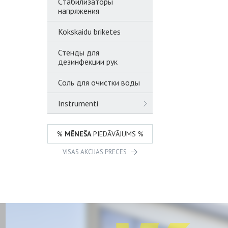
Cтабилизаторы
напряжения
Kokskaidu briketes
Стенды для
дезинфекции рук
Соль для очистки воды
Instrumenti
%
MĒNEŠA
PIEDĀVĀJUMS %
VISAS AKCIJAS PRECES