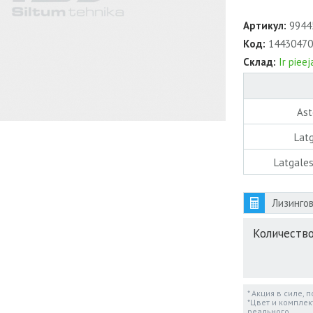
Артикул:
9944
Код:
14430470
Склад:
Ir piee
Ast
Latg
Latgales
Лизингов
Количество
* Акция в силе, 
*Цвет и комплек
реального.