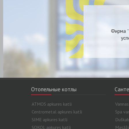
Фирма '
усп
Отопельные котлы
Санте
ATMOS apkures katli
Vannas
Centrometal apkures katli
Spa va
SIME apkures katli
Duškab
SOKOL apkures katli
Masāžas