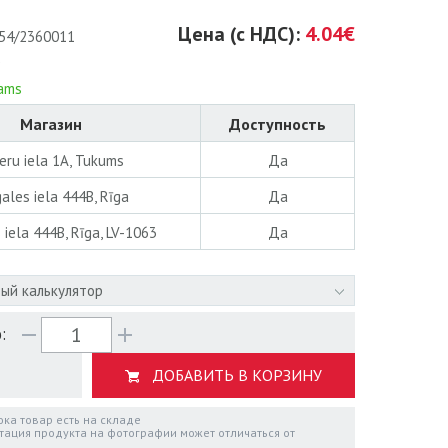
Цена (с НДС):
4.04€
54/2360011
jams
Магазин
Доступность
eru iela 1A, Tukums
Да
ales iela 444B, Rīga
Да
 iela 444B, Rīga, LV-1063
Да
ый калькулятор
:
ДОБАВИТЬ В КОРЗИНУ
пока товар есть на складе
тация продукта на фотографии может отличаться от