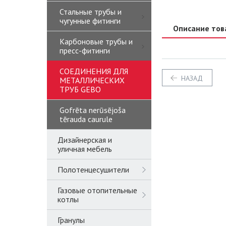
Стальные трубы и
чугунные фитинги
Описание тов
Карбоновые трубы и
пресс-фитинги
СОЕДИНЕНИЯ ДЛЯ
НАЗАД
МЕТАЛЛИЧЕСКИХ
ТРУБ GEBO
Gofrēta nerūsējoša
tērauda caurule
Дизайнерская и
уличная мебель
Полотенцесушители
Газовые отопительные
котлы
Гранулы