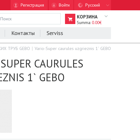
Регистрация
Войти
Русский
КОРЗИНА
Summa:
0.00€
Контакты
Serviss
ИХ ТРУБ GEBO
Vario-Super caurules uzgrieznis 1` GEBO
-SUPER CAURULES
EZNIS 1` GEBO