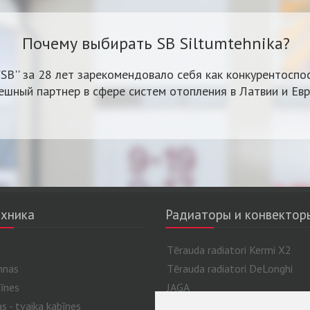
Почему выбирать SB Siltumtehnika?
'SB'' за 28 лет зарекомендовало себя как конкурентоспо
ешный партнер в сфере систем отопления в Латвии и Евр
хника
Радиаторы и конвектор
Tērauda radiatori Kermi X2
nnas
Tērauda radiatori DeLonghi
īnes
JAGA
 - tvaika kabīnes
Alumīnija un bimetāla radiatori