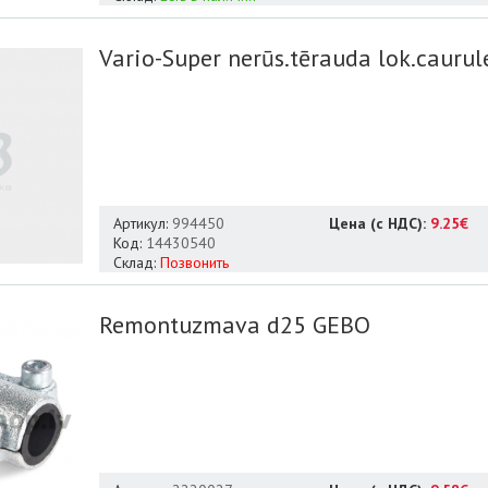
Vario-Super nerūs.tērauda lok.caurul
Артикул:
994450
Цена (с НДС):
9.25€
Код:
14430540
Склад:
Позвонить
Remontuzmava d25 GEBO