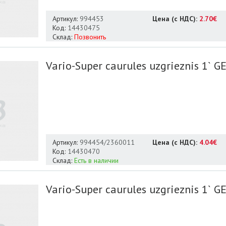
Артикул:
994453
Цена (с НДС):
2.70€
Код:
14430475
Склад:
Позвонить
Vario-Super caurules uzgrieznis 1` G
Артикул:
994454/2360011
Цена (с НДС):
4.04€
Код:
14430470
Склад:
Есть в наличии
Vario-Super caurules uzgrieznis 1` G