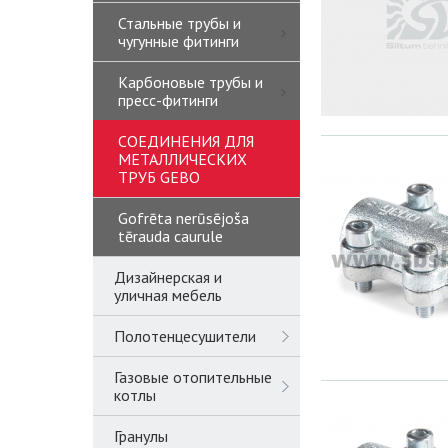
Стальные трубы и
чугунные фитинги
Карбоновые трубы и
пресс-фитинги
СОЕДИНЕНИЯ ДЛЯ
МЕТАЛЛИЧЕСКИХ
ТРУБ GEBO
Gofrēta nerūsējoša
tērauda caurule
Дизайнерская и
уличная мебель
Полотенцесушители
Газовые отопительные
котлы
Гранулы