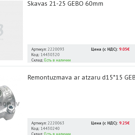
Skavas 21-25 GEBO 60mm
Артикул:
2220093
Цена (с НДС):
9.05€
Код:
14430320
Склад:
Есть в наличии
Remontuzmava ar atzaru d15*15 GE
Артикул:
2220063
Цена (с НДС):
9.25€
Код:
14430240
Склад:
Есть в наличии