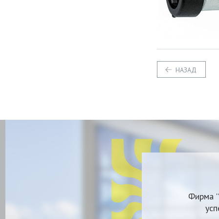
НАЗАД
Фирма '
усп