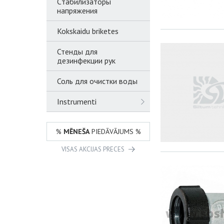
Cтабилизаторы
напряжения
Kokskaidu briketes
Стенды для
дезинфекции рук
Соль для очистки воды
Instrumenti
%
MĒNEŠA
PIEDĀVĀJUMS %
VISAS AKCIJAS PRECES