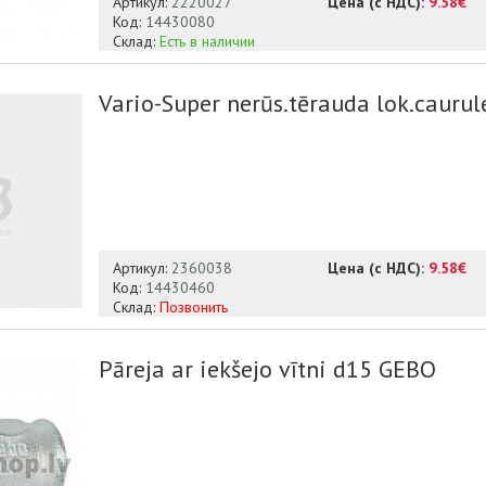
Артикул:
2220027
Цена (с НДС):
9.58€
Код:
14430080
Склад:
Есть в наличии
Vario-Super nerūs.tērauda lok.caurul
Артикул:
2360038
Цена (с НДС):
9.58€
Код:
14430460
Склад:
Позвонить
Pāreja ar iekšejo vītni d15 GEBO