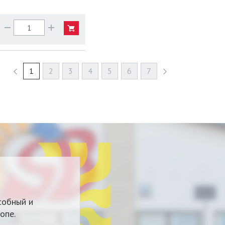
1
2
3
4
5
6
7
собный и
опе.