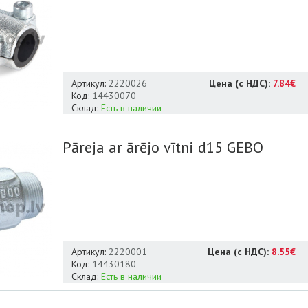
Артикул:
2220026
Цена (с НДС):
7.84€
Код:
14430070
Склад:
Есть в наличии
Pāreja ar ārējo vītni d15 GEBO
Артикул:
2220001
Цена (с НДС):
8.55€
Код:
14430180
Склад:
Есть в наличии