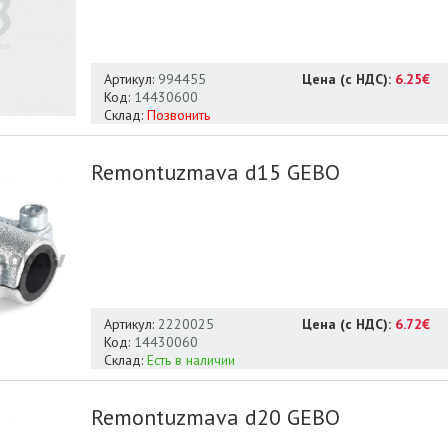
Артикул:
994455
Цена (с НДС):
6.25€
Код:
14430600
Склад:
Позвонить
Remontuzmava d15 GEBO
Артикул:
2220025
Цена (с НДС):
6.72€
Код:
14430060
Склад:
Есть в наличии
Remontuzmava d20 GEBO