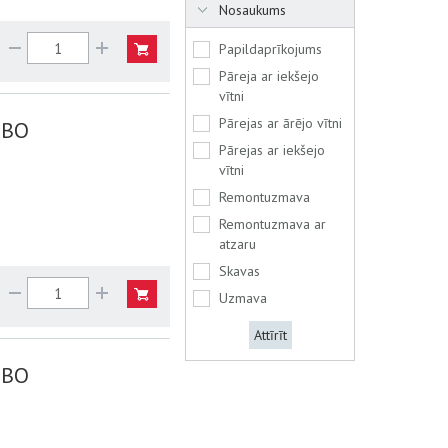
Nosaukums
Papildaprīkojums
Pāreja ar iekšejo
vītni
Pārejas ar ārējo vītni
EBO
Pārejas ar iekšejo
vītni
Remontuzmava
Remontuzmava ar
atzaru
Skavas
Uzmava
Attīrīt
EBO