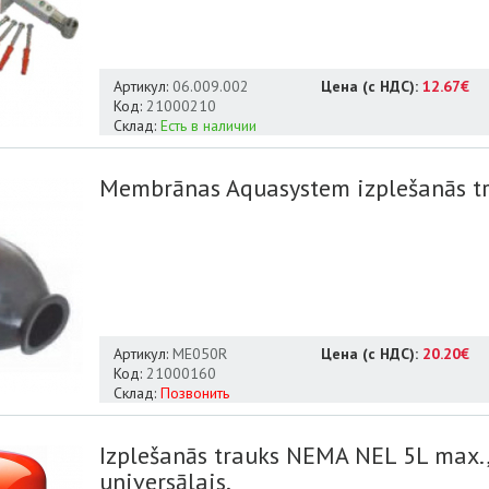
Артикул:
06.009.002
Цена (с НДС):
12.67€
Код:
21000210
Склад:
Есть в наличии
Membrānas Aquasystem izplešanās t
Артикул:
ME050R
Цена (с НДС):
20.20€
Код:
21000160
Склад:
Позвонить
Izplešanās trauks NEMA NEL 5L max.
universālais.