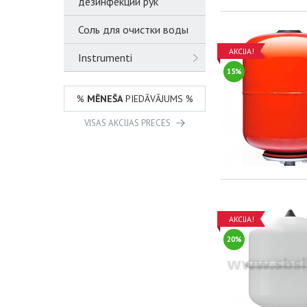
дезинфекции рук
Соль для очистки воды
AKCIJA!
Instrumenti
15%
%
MĒNEŠA
PIEDĀVĀJUMS %
VISAS AKCIJAS PRECES
AKCIJA!
20%