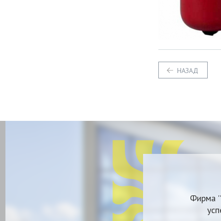
НАЗАД
Фирма '
усп