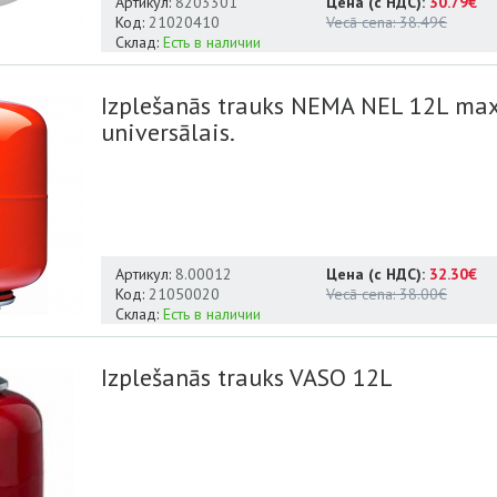
Артикул:
8203301
Цена (с НДС):
30.79€
Код:
21020410
Vecā cena:
38.49€
Склад:
Есть в наличии
Izplešanās trauks NEMA NEL 12L max
universālais.
Артикул:
8.00012
Цена (с НДС):
32.30€
Код:
21050020
Vecā cena:
38.00€
Склад:
Есть в наличии
Izplešanās trauks VASO 12L