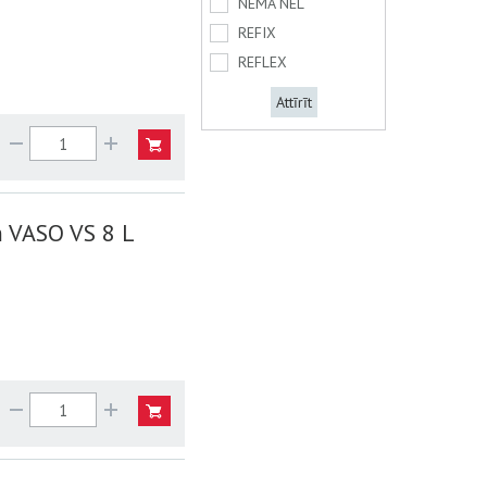
NEMA NEL
REFIX
REFLEX
Attīrīt
m VASO VS 8 L