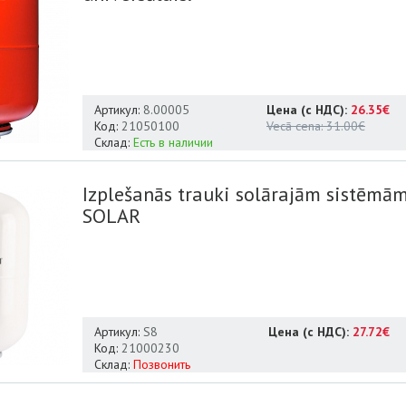
Артикул:
8.00005
Цена (с НДС):
26.35€
Код:
21050100
Vecā cena:
31.00€
Склад:
Есть в наличии
Izplešanās trauki solārajām sistēmā
SOLAR
Артикул:
S8
Цена (с НДС):
27.72€
Код:
21000230
Склад:
Позвонить