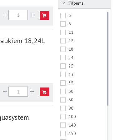
Tilpums
5
8
11
raukiem 18,24L
12
18
24
25
33
35
50
80
90
Aquasystem
100
140
150