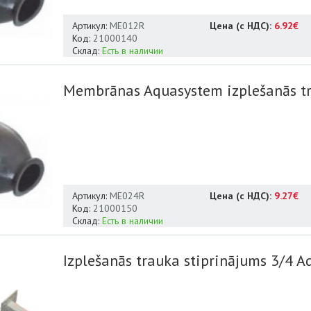
Артикул:
ME012R
Цена (с НДС):
6.92€
Код:
21000140
Склад:
Есть в наличии
Membrānas Aquasystem izplešanās t
Артикул:
ME024R
Цена (с НДС):
9.27€
Код:
21000150
Склад:
Есть в наличии
Izplešanās trauka stiprinājums 3/4 