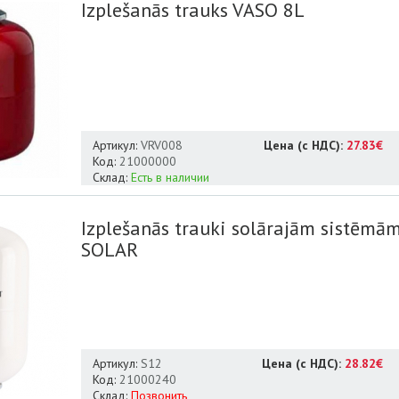
Izplešanās trauks VASO 8L
Артикул:
VRV008
Цена (с НДС):
27.83€
Код:
21000000
Склад:
Есть в наличии
Izplešanās trauki solārajām sistēmā
SOLAR
Артикул:
S12
Цена (с НДС):
28.82€
Код:
21000240
Склад:
Позвонить