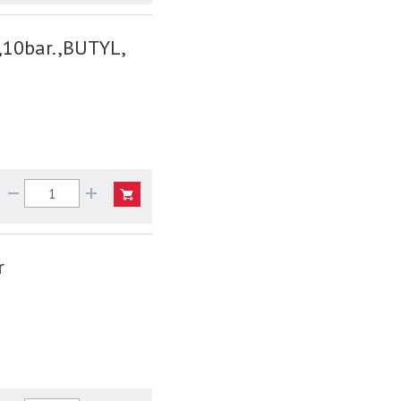
,10bar.,BUTYL,
r