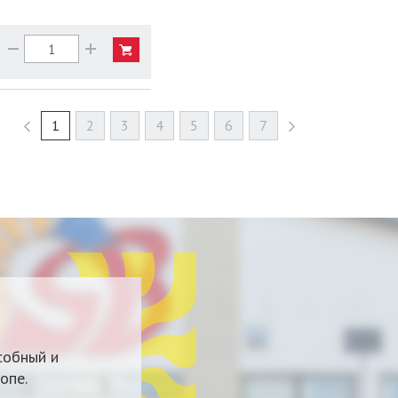
1
2
3
4
5
6
7
собный и
опе.