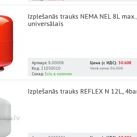
Izplešanās trauks NEMA NEL 8L max.
universālais
Артикул:
8.00008
Цена (с НДС):
30.60€
Код:
21050010
Vecā cena:
36.00€
Склад:
Есть в наличии
Izplešanās trauks REFLEX N 12L, 4ba