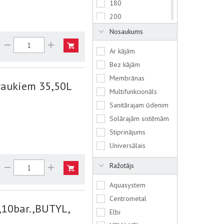
180
200
250
Nosaukums
300
Ar kājām
500
Bez kājām
600
Membrānas
raukiem 35,50L
750
Multifunkcionāls
1000
Sanitārajam ūdenim
1500
Solārajām sistēmām
3000
Stiprinājums
Universālais
Ražotājs
Aquasystem
Centrometal
,10bar.,BUTYL,
Elbi