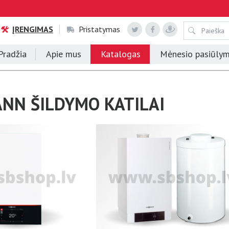
ĮRENGIMAS
Pristatymas
Pradžia
Apie mus
Katalogas
Mėnesio pasiūly
NN ŠILDYMO KATILAI