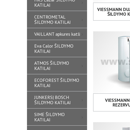
KATILAI
VIESSMANN DUJ
ŠILDYMO K
CENTROMETAL
ŠILDYMO KATILAI
VAILLANT apkures katli
Eva Calor ŠILDYMO
KATILAI
ATMOS ŠILDYMO
KATILAI
ECOFOREST ŠILDYMO
KATILAI
JUNKERS| BOSCH
VIESSMANN
ŠILDYMO KATILAI
REZERVU
SIME ŠILDYMO
KATILAI