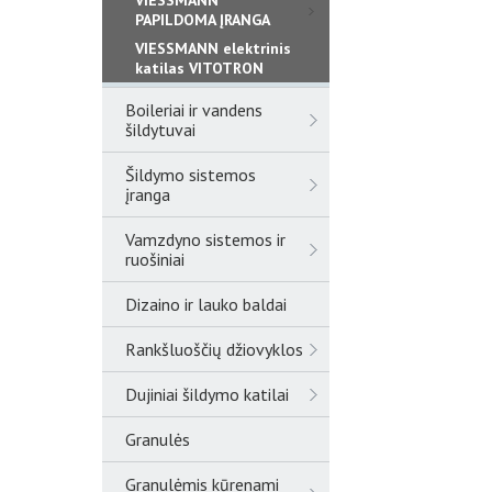
VIESSMANN
PAPILDOMA ĮRANGA
VIESSMANN elektrinis
katilas VITOTRON
Boileriai ir vandens
šildytuvai
Šildymo sistemos
įranga
Vamzdyno sistemos ir
ruošiniai
Dizaino ir lauko baldai
Rankšluoščių džiovyklos
Dujiniai šildymo katilai
Granulės
Granulėmis kūrenami