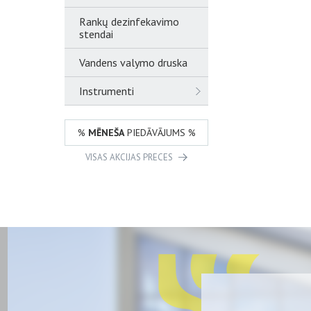
Rankų dezinfekavimo
stendai
Vandens valymo druska
Instrumenti
%
MĒNEŠA
PIEDĀVĀJUMS %
VISAS AKCIJAS PRECES