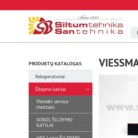
VIESSMA
PRODUKTŲ KATALOGAS
Rekuperatoriai
Šildymo katilai
Pieteikt servisa
meistaru
SOKOL ŠILDYMO
KATILAI
HKS Lazar ŠILDYMO