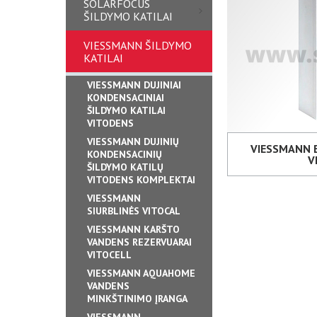
SOLARFOCUS
ŠILDYMO KATILAI
VIESSMANN ŠILDYMO
KATILAI
VIESSMANN DUJINIAI
KONDENSACINIAI
ŠILDYMO KATILAI
VITODENS
VIESSMANN DUJINIŲ
VIESSMANN E
KONDENSACINIŲ
V
ŠILDYMO KATILŲ
VITODENS KOMPLEKTAI
VIESSMANN
SIURBLINĖS VITOCAL
VIESSMANN KARŠTO
VANDENS REZERVUARAI
VITOCELL
VIESSMANN AQUAHOME
VANDENS
MINKŠTINIMO ĮRANGA