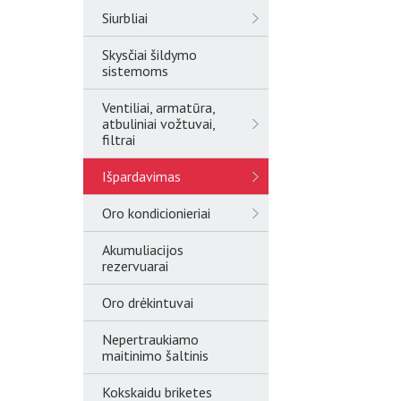
Siurbliai
Skysčiai šildymo
sistemoms
Ventiliai, armatūra,
atbuliniai vožtuvai,
filtrai
Išpardavimas
Oro kondicionieriai
Akumuliacijos
rezervuarai
Oro drėkintuvai
Nepertraukiamo
maitinimo šaltinis
Kokskaidu briketes