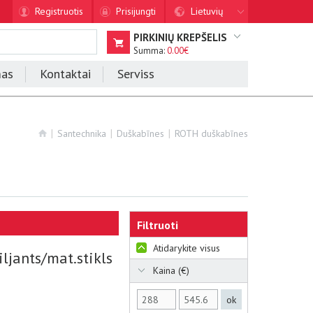
Registruotis
Prisijungti
Lietuvių
PIRKINIŲ KREPŠELIS
Summa:
0.00€
mas
Kontaktai
Serviss
Santechnika
Duškabīnes
ROTH duškabīnes
Filtruoti
Atidarykite visus
jants/mat.stikls
Kaina (€)
ok