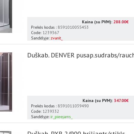
Kaina (su PVM):
288.00€
Prekės kodas :
8591010055453
Code:
1239367
Sandėlyje:
zvanit_
Duškab. DENVER pusap.sudrabs/rauc
Kaina (su PVM):
347.00€
Prekės kodas :
8591011039490
Code:
1239332
Sandėlyje:
ir_pieejams_
Duškab. PXR 2/900 briliants/stikls