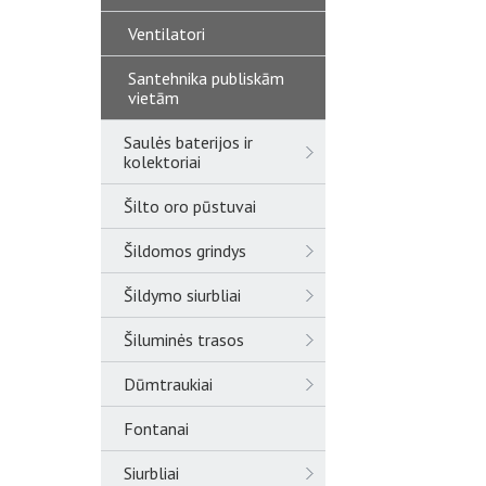
Ventilatori
Santehnika publiskām
vietām
Saulės baterijos ir
kolektoriai
Šilto oro pūstuvai
Šildomos grindys
Šildymo siurbliai
Šiluminės trasos
Dūmtraukiai
Fontanai
Siurbliai