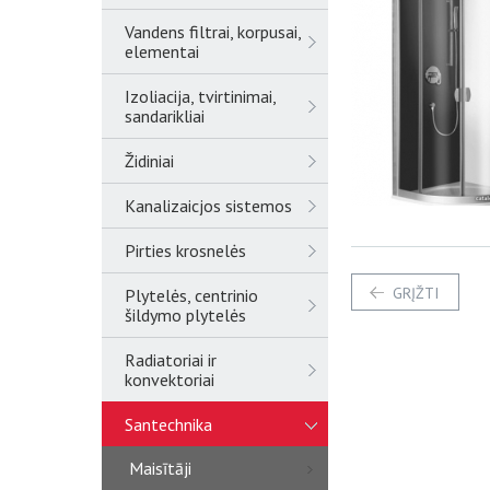
Vandens filtrai, korpusai,
elementai
Izoliacija, tvirtinimai,
sandarikliai
Židiniai
Kanalizaicjos sistemos
Pirties krosnelės
GRĮŽTI
Plytelės, centrinio
šildymo plytelės
Radiatoriai ir
konvektoriai
Santechnika
Maisītāji