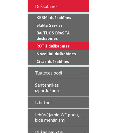
Duškabīnes
KERMI duškabīnes
Stikla Serviss
BALTIJOS BRASTA
duškabīnes
ROTH duškabīnes
Novellini duškabīnes
Citas duškabīnes
Tualetes podi
Santehnikas
izpārdošana
Izlietnes
Iebūvējamie WC podu,
bidē mehānismi
Dušas paliktņi