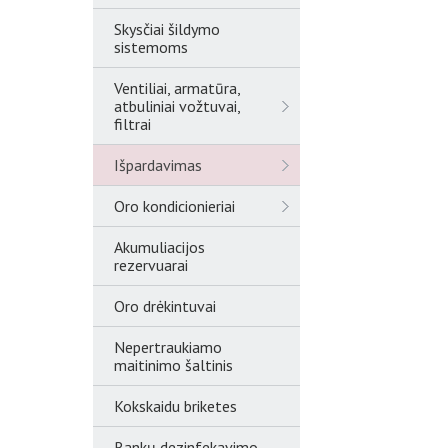
Skysčiai šildymo
sistemoms
Ventiliai, armatūra,
atbuliniai vožtuvai,
filtrai
Išpardavimas
Oro kondicionieriai
Akumuliacijos
rezervuarai
Oro drėkintuvai
Nepertraukiamo
maitinimo šaltinis
Kokskaidu briketes
Rankų dezinfekavimo