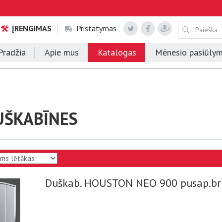
ĮRENGIMAS
Pristatymas
Pradžia
Apie mus
Katalogas
Mėnesio pasiūly
UŠKABĪNES
Duškab. HOUSTON NEO 900 pusap.bril