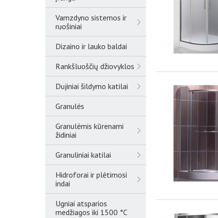
Vamzdyno sistemos ir
ruošiniai
Dizaino ir lauko baldai
Rankšluoščių džiovyklos
Dujiniai šildymo katilai
Granulės
Granulėmis kūrenami
židiniai
Granuliniai katilai
Hidroforai ir plėtimosi
indai
Ugniai atsparios
medžiagos iki 1500 °C