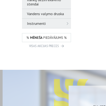
stendai
Vandens valymo druska
Instrumenti
%
MĒNEŠA
PIEDĀVĀJUMS %
VISAS AKCIJAS PRECES