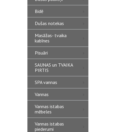
Bidē
Dušas notekas
Masāžas- tvaika
kabīnes
Pisuāri
SAUNAS un TVAIKA
PIRTIS
SPA vannas
Vannas
Vannas istabas
mēbeles
Vannas istabas
piederumi