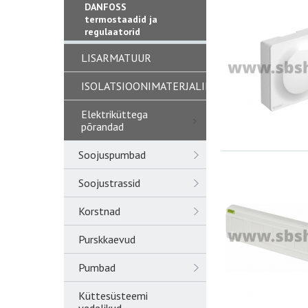
DANFOSS
termostaadid ja
regulaatorid
LISARMATUUR
ISOLATSIOONIMATERJALID
Elektriküttega
põrandad
Soojuspumbad
Soojustrassid
Korstnad
Purskkaevud
Pumbad
Küttesüsteemi