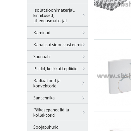
Isolatsioonimaterjal,
kinnitused,
tihendusmaterjal
Kaminad
Kanalisatsioonisüsteemid
Saunaahi
Pliidid, keskküttepliidid
Radiaatorid ja
konvektorid
Santehnika
Päikesepaneelid ja
kollektorid
Soojapuhurid