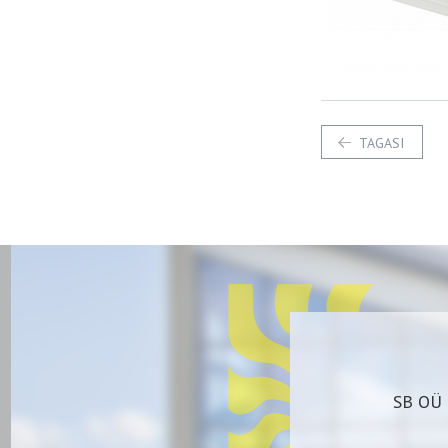
TAGASI
SB OÜ 