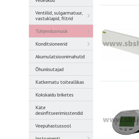
vedelikud
Ventiilid, sulgarmatuur,
vastuklapid, filtrid
Tühjendusmüük
Konditsioneerid
Akumulatsioonimahutid
Õhuniisutajad
Katkematu toiteallikas
Kokskaidu briketes
Käte
desinfitseerimisstendid
Veepuhastussool
Instrumenti