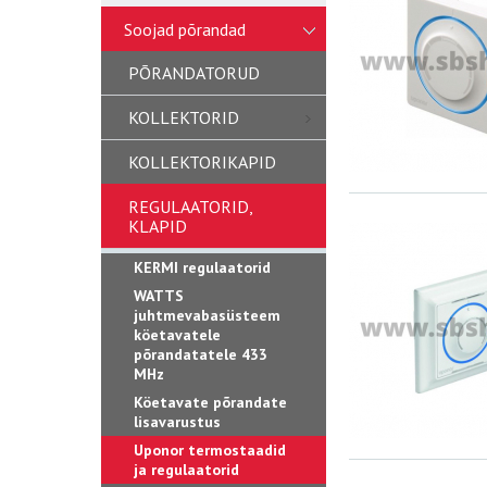
Soojad põrandad
PÕRANDATORUD
KOLLEKTORID
KOLLEKTORIKAPID
REGULAATORID,
KLAPID
KERMI regulaatorid
WATTS
juhtmevabasüsteem
köetavatele
põrandatatele 433
MHz
Köetavate põrandate
lisavarustus
Uponor termostaadid
ja regulaatorid