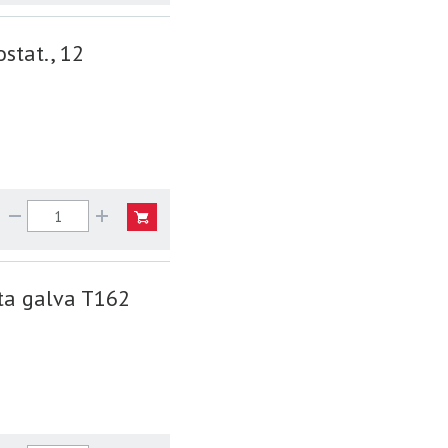
stat., 12
ta galva T162