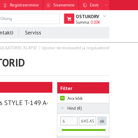
Registreerimine
Sisenemine
Eesti
OSTUKORV
Summa:
0.00€
ntakti
Serviss
ULAATORID, KLAPID
Uponor termostaadid ja regulaatorid
TORID
Filter
Ava kõik
s STYLE T-149 A-
Hind (€)
ok