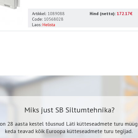
Artikkel:
1089088
Hind (netto):
172.17€
Code:
10568028
Laos:
Helista
Miks just SB Siltumtehnika?
on 28 aasta kestel tõusnud Läti kütteseadmete turu müügil
keda teavad kõik Euroopa kütteseadmete turu tegijad.