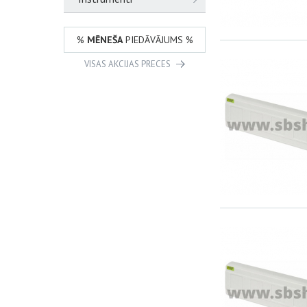
%
MĒNEŠA
PIEDĀVĀJUMS %
VISAS AKCIJAS PRECES