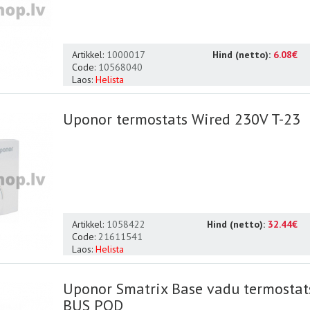
Artikkel:
1000017
Hind (netto):
6.08€
Code:
10568040
Laos:
Helista
Uponor termostats Wired 230V T-23
Artikkel:
1058422
Hind (netto):
32.44€
Code:
21611541
Laos:
Helista
Uponor Smatrix Base vadu termostats
BUS POD