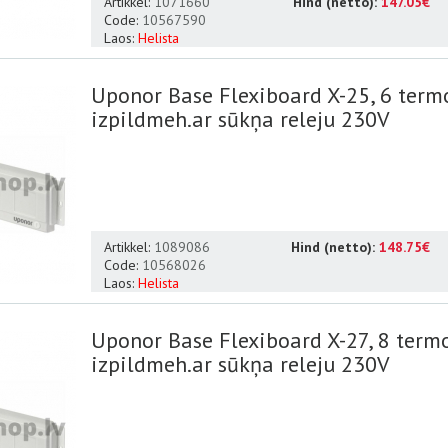
Artikkel:
1071660
Hind (netto):
147.05€
Code:
10567590
Laos:
Helista
Uponor Base Flexiboard X-25, 6 termo
izpildmeh.ar sūkņa releju 230V
Artikkel:
1089086
Hind (netto):
148.75€
Code:
10568026
Laos:
Helista
Uponor Base Flexiboard X-27, 8 termo
izpildmeh.ar sūkņa releju 230V