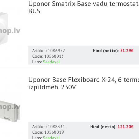
Uponor Smatrix Base vadu termostat
BUS
Artikkel:
1086972
Hind (netto):
51.29€
Code:
10568013
Laos:
Saadaval
Uponor Base Flexiboard X-24, 6 termo
izpildmeh. 230V
Artikkel:
1088331
Hind (netto):
121.20€
Code:
10568019
Laos:
Saadaval