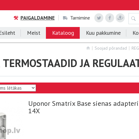
PAIGALDAMINE
Tarnimine
Esileht
Meist
Kataloog
Kuu pakkumine
Ko
Soojad põrandad
REG
 TERMOSTAADID JA REGULAA
Uponor Smatrix Base sienas adapteri
14X