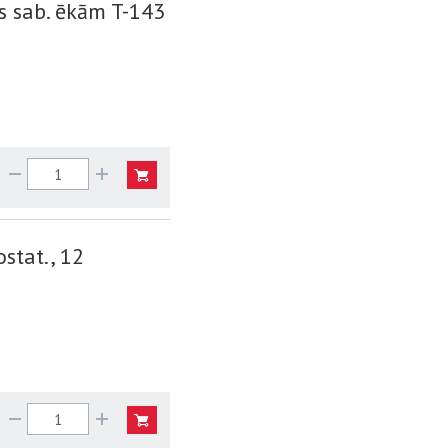
s sab. ēkām T-143
stat., 12