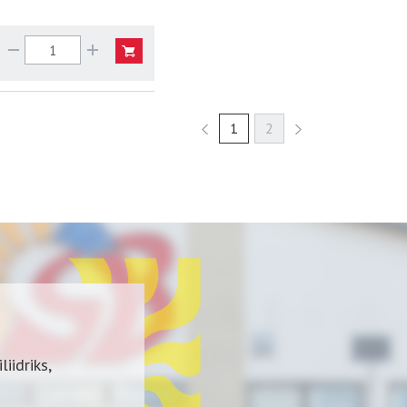
1
2
iidriks,