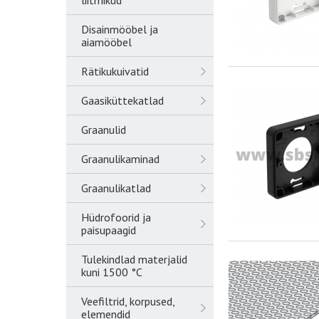
liitmikud
Disainmööbel ja
aiamööbel
Rätikukuivatid
Gaasiküttekatlad
Graanulid
Graanulikaminad
Graanulikatlad
Hüdrofoorid ja
paisupaagid
Tulekindlad materjalid
kuni 1500 °C
Veefiltrid, korpused,
elemendid