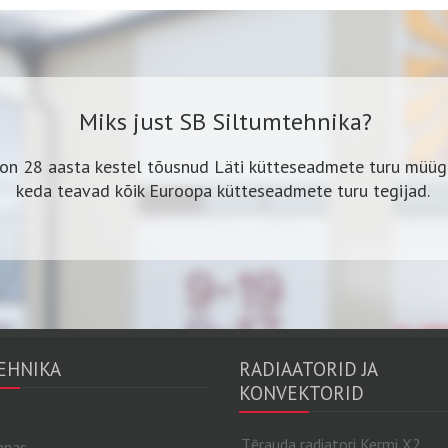
Miks just SB Siltumtehnika?
on 28 aasta kestel tõusnud Läti kütteseadmete turu müügil
keda teavad kõik Euroopa kütteseadmete turu tegijad.
EHNIKA
RADIAATORID JA
KONVEKTORID
Tērauda radiatori Kermi X2
nnas