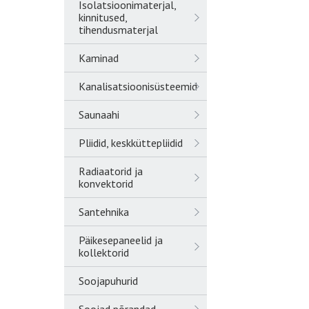
Isolatsioonimaterjal,
kinnitused,
tihendusmaterjal
Kaminad
Kanalisatsioonisüsteemid
Saunaahi
Pliidid, keskküttepliidid
Radiaatorid ja
konvektorid
Santehnika
Päikesepaneelid ja
kollektorid
Soojapuhurid
Soojad põrandad