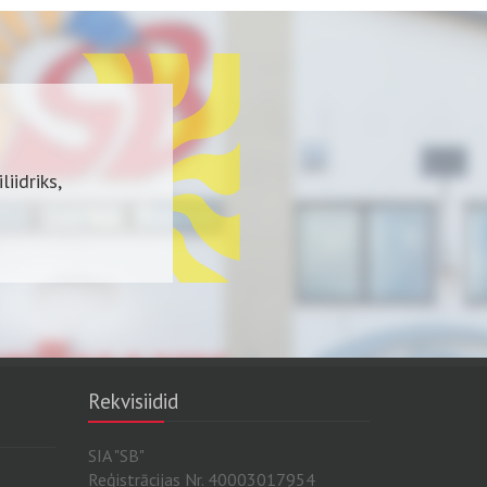
iidriks,
Rekvisiidid
SIA "SB"
Reģistrācijas Nr. 40003017954