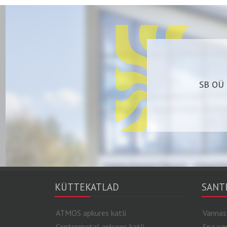
SB OÜ 
KÜTTEKATLAD
SANT
ATMOS apkures katli
Vannas
Centrometal apkures katli
Spa va