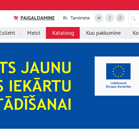
PAIGALDAMINE
Tarnimine
Esileht
Meist
Kataloog
Kuu pakkumine
Ko