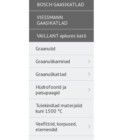
BOSCH GAASIKATLAD
VIESSMANN
GAASIKATLAD
VAILLANT apkures katli
Graanulid
Graanulikaminad
Graanulikatlad
Hüdrofoorid ja
paisupaagid
Tulekindlad materjalid
kuni 1500 °C
Veefiltrid, korpused,
elemendid