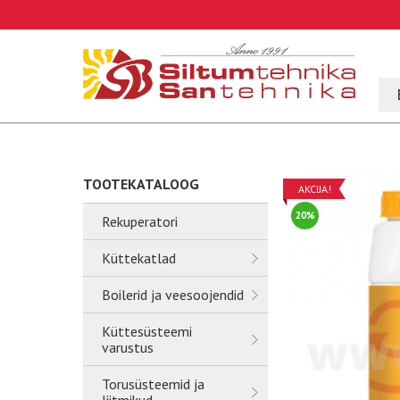
TOOTEKATALOOG
AKCIJA!
20%
Rekuperatori
Küttekatlad
Boilerid ja veesoojendid
Küttesüsteemi
varustus
Torusüsteemid ja