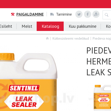
PAIGALDAMINE
Tarnimine
Esileht
Meist
Kataloog
Kuu pakkumine
Ko
Küttesüsteemi vedelikud
Piedeva nop
PIEDE
HERME
LEAK S