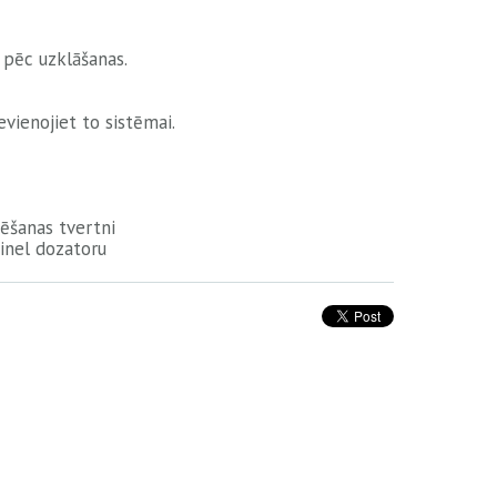
 pēc uzklāšanas.
evienojiet to sistēmai.
zēšanas tvertni
tinel dozatoru