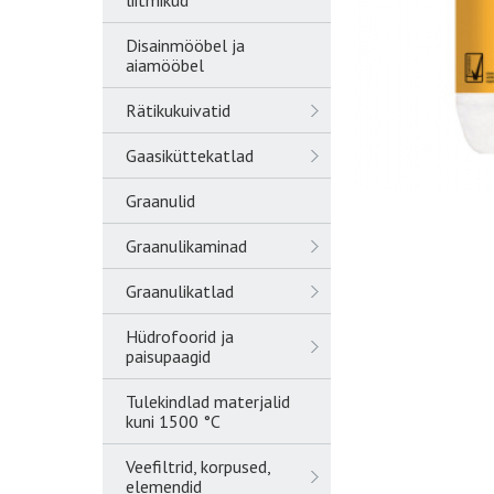
liitmikud
Disainmööbel ja
aiamööbel
Rätikukuivatid
Gaasiküttekatlad
Graanulid
Graanulikaminad
Graanulikatlad
Hüdrofoorid ja
paisupaagid
Tulekindlad materjalid
kuni 1500 °C
Veefiltrid, korpused,
elemendid