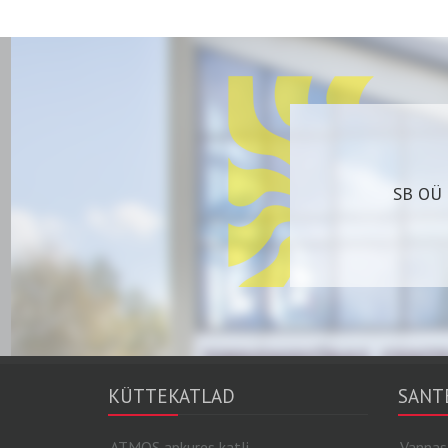
SB OÜ 
KÜTTEKATLAD
SANT
ATMOS apkures katli
Vannas