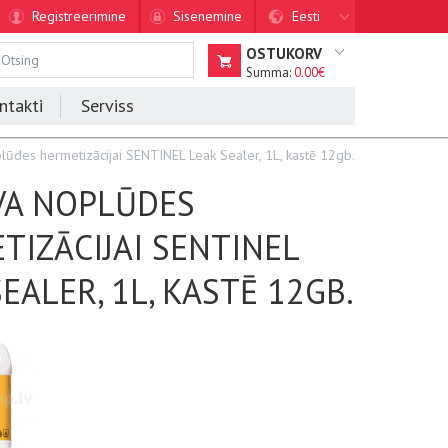
Registreerimine
Sisenemine
Eesti
OSTUKORV
Summa:
0.00€
ntakti
Serviss
lūdes hermetizācijai SENTINEL Leak Sealer, 1L, kastē 12gb.
VA NOPLŪDES
TIZĀCIJAI SENTINEL
EALER, 1L, KASTĒ 12GB.