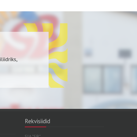
iidriks,
Rekvisiidid
SIA "SB"