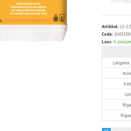
Artikkel:
LS-12
Code:
1603500
Laos:
Ir pieeja
Latgales 
Aste
Kārļ
Lie
Rīga
Rīgas