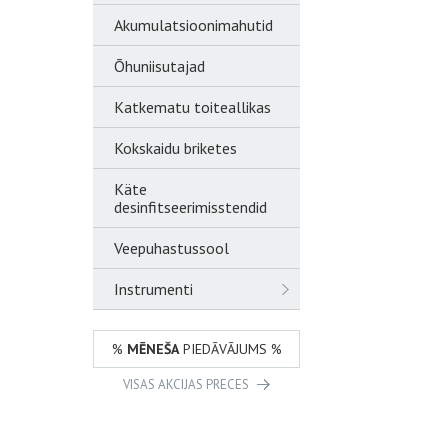
Akumulatsioonimahutid
Õhuniisutajad
Katkematu toiteallikas
Kokskaidu briketes
Käte
desinfitseerimisstendid
Veepuhastussool
Instrumenti
%
MĒNEŠA
PIEDĀVĀJUMS %
VISAS AKCIJAS PRECES