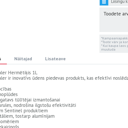
Liisingu 
Toodete arv
*Kampaaniapakku
*Toote värv ja ko
* Kui kaupa laos 
muutuda
s
Näitajad
Lisateave
aler Hermētiķis 1L
ler ir inovatīvs ūdens piedevas produkts, kas efektīvi noslēd
ocības
 noplūdes
 gatavs tūlītējai izmantošanai
rules, nodrošina ilgstošu efektivitāti
iem Sentinel produktiem
tāliem, tostarp alumīnijam
stomēriem
kairinošs