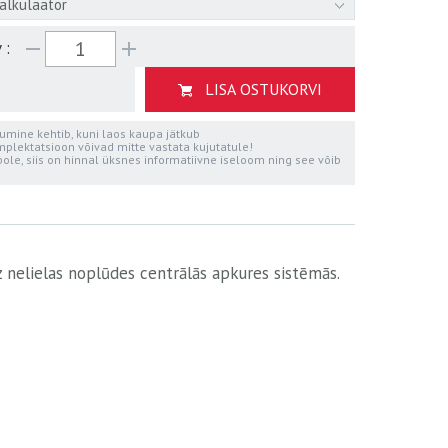
kalkulaator
 :
LISA OSTUKORVI
mine kehtib, kuni laos kaupa jätkub
mplektatsioon võivad mitte vastata kujutatule!
pole, siis on hinnal üksnes informatiivne iseloom ning see võib
z nelielas noplūdes centrālās apkures sistēmās.