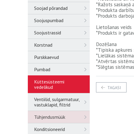
*Ražots saskaņā 
Soojad põrandad
*Produkta darbīb
*Produkts darboja
Soojuspumbad
Lietošanas veids
Soojustrassid
*Produkts ir gata
Dozēšana
Korstnad
*Tipiska apkures 
*Lielākas sistēmas
Purskkaevud
*Atvērtas sistēma
*Slēgtas sistēmas
Pumbad
Küttesüsteemi
vedelikud
TAGASI
Ventiilid, sulgarmatuur,
vastuklapid, filtrid
Tühjendusmüük
Konditsioneerid