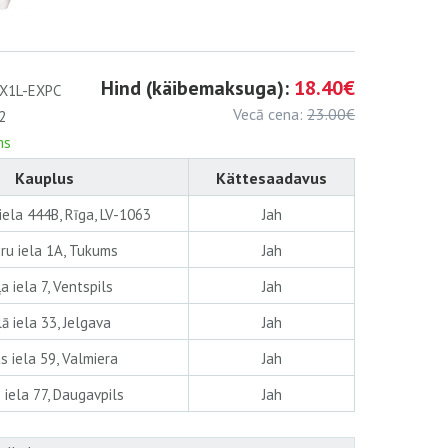
Hind (käibemaksuga):
18.40€
X1L-EXPC
Vecā cena:
23.00€
2
ms
Kauplus
Kättesaadavus
iela 444B, Rīga, LV-1063
Jah
ru iela 1A, Tukums
Jah
a iela 7, Ventspils
Jah
lā iela 33, Jelgava
Jah
s iela 59, Valmiera
Jah
 iela 77, Daugavpils
Jah