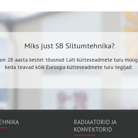
Miks just SB Siltumtehnika?
on 28 aasta kestel tõusnud Läti kütteseadmete turu müügil
keda teavad kõik Euroopa kütteseadmete turu tegijad.
EHNIKA
RADIAATORID JA
KONVEKTORID