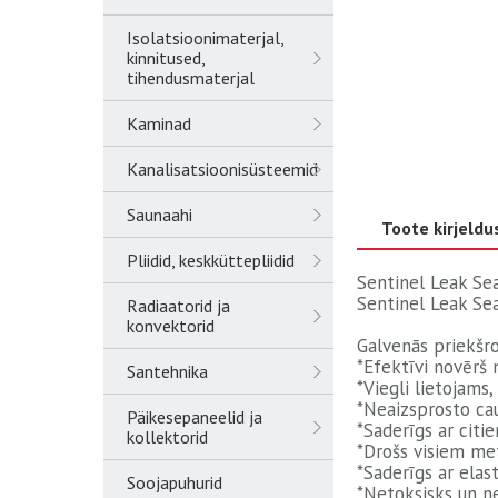
Isolatsioonimaterjal,
kinnitused,
tihendusmaterjal
Kaminad
Kanalisatsioonisüsteemid
Saunaahi
Toote kirjeldu
Pliidid, keskküttepliidid
Sentinel Leak Se
Sentinel Leak Sea
Radiaatorid ja
konvektorid
Galvenās priekšr
*Efektīvi novērš
Santehnika
*Viegli lietojams,
*Neaizsprosto cau
Päikesepaneelid ja
*Saderīgs ar cit
kollektorid
*Drošs visiem me
*Saderīgs ar ela
Soojapuhurid
*Netoksisks un ne