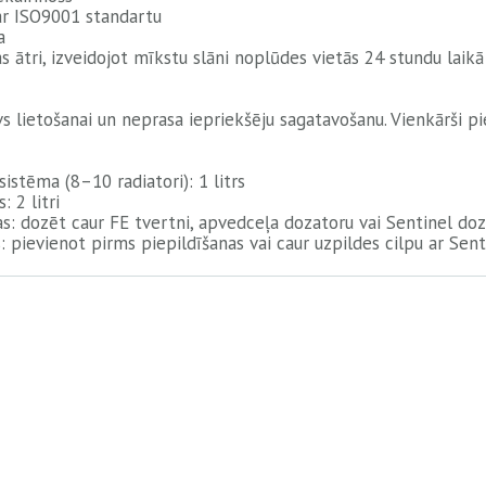
ar ISO9001 standartu
a
s ātri, izveidojot mīkstu slāni noplūdes vietās 24 stundu laikā
vs lietošanai un neprasa iepriekšēju sagatavošanu. Vienkārši pi
sistēma (8–10 radiatori): 1 litrs
: 2 litri
s: dozēt caur FE tvertni, apvedceļa dozatoru vai Sentinel do
: pievienot pirms piepildīšanas vai caur uzpildes cilpu ar Sen