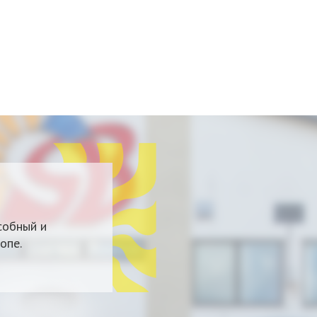
собный и
опе.