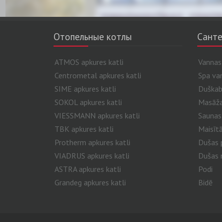
Отопельные котлы
Санте
ATMOS apkures katli
Vannas
Centrometal apkures katli
Spa va
SIME apkures katli
Duškab
SOKOL apkures katli
Masāžas
VIESSMANN apkures katli
Saunas
TBK apkures katli
Maisītā
Protherm apkures katli
Dušas p
VIADRUS apkures katli
Dušas 
ASTRA apkures katli
Podi
Grandeg apkures katli
Bidē