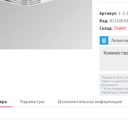
Артикул:
1-2-
Код:
81310630
Склад:
Zvanīt
Лизингов
Количество
* Акция в силе, 
*Цвет и комплек
реального.
* Если товара н
характер и може
ара
Параметры
Дополнительная информация