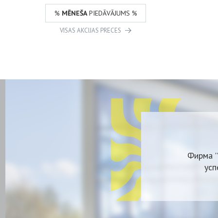
%
MĒNEŠA
PIEDĀVĀJUMS %
VISAS AKCIJAS PRECES
Фирма '
усп