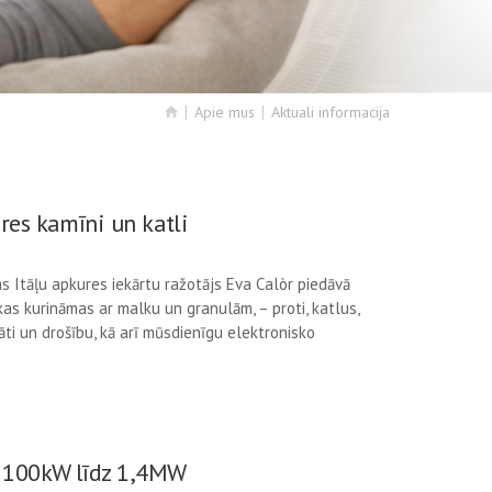
Apie mus
Aktuali informacija
res kamīni un katli
s Itāļu apkures iekārtu ražotājs Eva Calòr piedāvā
kas kurināmas ar malku un granulām, – proti, katlus,
tāti un drošību, kā arī mūsdienīgu elektronisko
i 100kW līdz 1,4MW