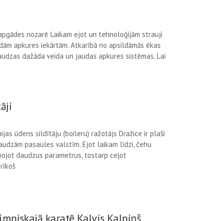
mapgādes nozarē Laikam ejot un tehnoloģijām strauji
ādām apkures iekārtām. Atkarībā no apsildāmās ēkas
daudzas dažāda veida un jaudas apkures sistēmas. Lai
āji
as ūdens sildītāju (boileru) ražotājs Dražice ir plaši
udzām pasaules valstīm. Ejot laikam līdzi, čehu
bojot daudzus parametrus, tostarp ceļot
prīkoš
limpiskajā karatē Kalvis Kalniņš