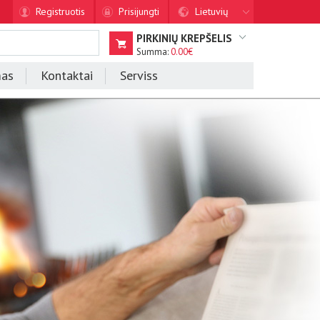
Registruotis
Prisijungti
Lietuvių
PIRKINIŲ KREPŠELIS
Summa:
0.00€
mas
Kontaktai
Serviss