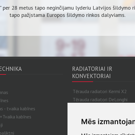
" per 28 metus tapo neginčijamu lyderiu Latvijos šildymo ri
tapo pažįstama Europos šildymo rinkos dalyviams.
ECHNIKA
RADIATORIAI IR
KONVEKTORIAI
Tērauda radiatori Kermi X2
nnas
Tērauda radiatori DeLonghi
īnes
JAGA
 - tvaika kabīnes
Alumīnija un bimetāla radiatori
+Tvaika kabīnes
Mēs izmantoja
Konvektori Licon
ji
KAMPMANN konvektori
aliktņi