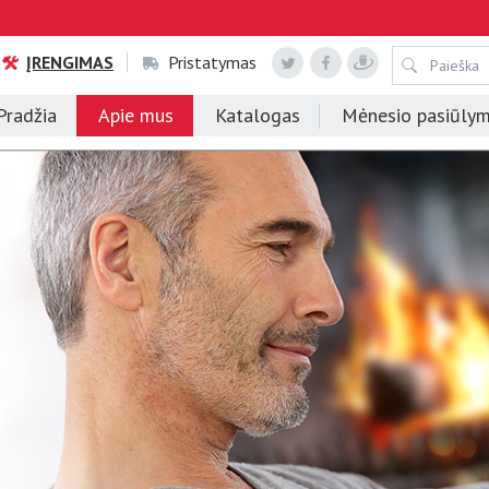
ĮRENGIMAS
Pristatymas
Pradžia
Apie mus
Katalogas
Mėnesio pasiūly