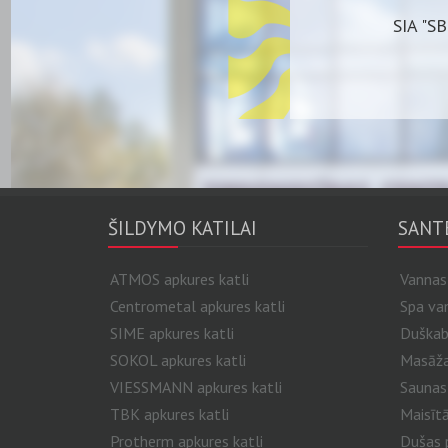
SIA "SB
ŠILDYMO KATILAI
SANT
ATMOS apkures katli
Vannas
Centrometal apkures katli
Spa va
SIME apkures katli
Duškab
SOKOL apkures katli
Masāžas
VIESSMANN apkures katli
Saunas
TBK apkures katli
Maisītā
Protherm apkures katli
Dušas p