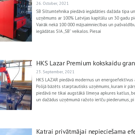
26. October, 2021
SB Siltumtehnika piedāvā iegādāties dažāda tipa un
uzņēmums ar 100% Latvijas kapitālu un 30 gadu pie
Vairāk nekā 100 000 mājsaimniecības un pašvaldību
iegādātas SIA „SB” veikalos. Piesai
HKS Lazar Premium kokskaidu granu
23. September, 2021
HKS LAZAR piedāvā modernus un energoefektīvus a
Polijā bāzēts starptautisks uzņēmums, kuram ir pār
piedāvā ne tikai augstākā līmeņa apkures katlus, b
un dažādus uzņēmumā ražoto ierīču piederumus, pi
Katrai privātmājai nepieciešama ef