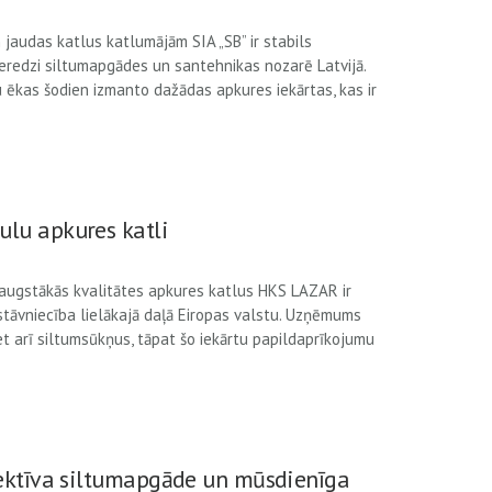
 jaudas katlus katlumājām SIA „SB” ir stabils
redzi siltumapgādes un santehnikas nozarē Latvijā.
 ēkas šodien izmanto dažādas apkures iekārtas, kas ir
lu apkures katli
ugstākās kvalitātes apkures katlus HKS LAZAR ir
stāvniecība lielākajā daļā Eiropas valstu. Uzņēmums
et arī siltumsūkņus, tāpat šo iekārtu papildaprīkojumu
ektīva siltumapgāde un mūsdienīga