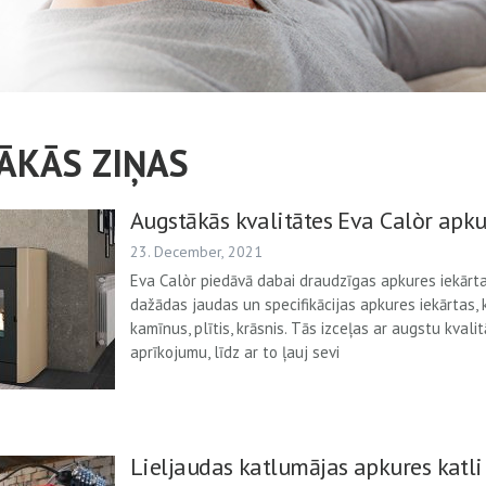
ĀKĀS ZIŅAS
Augstākās kvalitātes Eva Calòr apku
23. December, 2021
Eva Calòr piedāvā dabai draudzīgas apkures iekārta
dažādas jaudas un specifikācijas apkures iekārtas, 
kamīnus, plītis, krāsnis. Tās izceļas ar augstu kvali
aprīkojumu, līdz ar to ļauj sevi
Lieljaudas katlumājas apkures katl