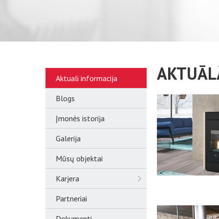
AKTUĀL
Aktuali informacija
Blogs
Įmonės istorija
Galerija
Mūsų objektai
Karjera
Partneriai
Dokumenti