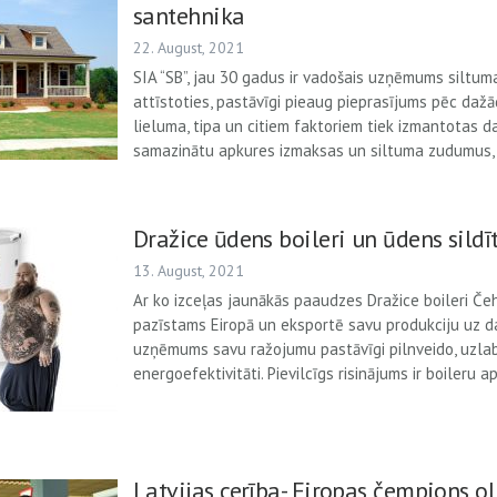
santehnika
22. August, 2021
SIA “SB”, jau 30 gadus ir vadošais uzņēmums siltu
attīstoties, pastāvīgi pieaug pieprasījums pēc daž
lieluma, tipa un citiem faktoriem tiek izmantotas 
samazinātu apkures izmaksas un siltuma zudumus,
Dražice ūdens boileri un ūdens sildīt
13. August, 2021
Ar ko izceļas jaunākās paaudzes Dražice boileri Čehij
pazīstams Eiropā un eksportē savu produkciju uz da
uzņēmums savu ražojumu pastāvīgi pilnveido, uzla
energoefektivitāti. Pievilcīgs risinājums ir boileru a
Latvijas cerība- Eiropas čempions o